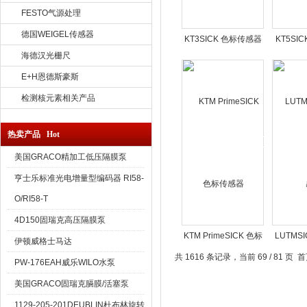
FESTO气源处理
德国WEIGEL传感器
KT3SICK 色标传感器
KT5SI
海德汉光栅尺
E+H恩德斯豪斯
检测核元素相关产品
热卖产品 Hot
美国GRACO精加工低压隔膜泵
亨士乐标准光电增量型编码器 RI58-
O/RI58-T
4D150固瑞克高压隔膜泵
KTM PrimeSICK 色标
LUTMS
伊顿威格士马达
传感器
共 1616 条记录，当前 69 / 81 页
首
PW-176EAH威乐WILO水泵
美国GRACO固瑞克膈膜/活塞泵
1129-205-201DEUBLIN杜布林旋转