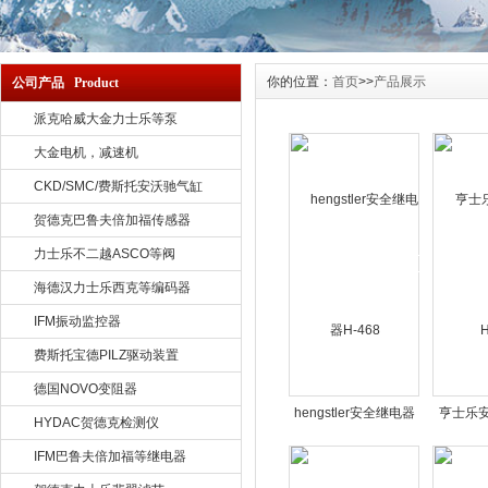
你的位置：
首页
>>
产品展示
公司产品 Product
派克哈威大金力士乐等泵
大金电机，减速机
CKD/SMC/费斯托安沃驰气缸
贺德克巴鲁夫倍加福传感器
力士乐不二越ASCO等阀
海德汉力士乐西克等编码器
IFM振动监控器
费斯托宝德PILZ驱动装置
德国NOVO变阻器
hengstler安全继电器
亨士乐安
HYDAC贺德克检测仪
H-468
IFM巴鲁夫倍加福等继电器