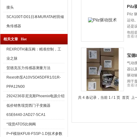
Pil
接头
Pil
SCA100T-D01日本MURATA村田倾
运动
角传感器
还是
包括
查看
相关文章 Hot
REXROTH液压阀：精准控制，工
宝德b
业之脉
气动
贺德克压力传感器测量方法
器以及
驱动
Rexroth泵A10VSO45DFR1/31R-
用于
查看
PPA12N00
2924236菲尼克斯Phoenix电源介绍
共 4 条记录，当前 1 / 1 页 首页
低价销售现货西门子变频器
6SE6440-2AD27-5CA1
*现货ATOS比例阀
P+F模块KFU8-FSSP-1.D技术参数