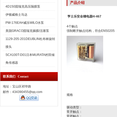
产品介绍
4D150固瑞克高压隔膜泵
伊顿威格士马达
亨士乐安全继电器H-467
PW-176EAH威乐WILO水泵
4个触点
美国GRACO固瑞克膈膜/活塞泵
强制断开触点结构，符合EN50205
1129-205-201DEUBLIN杜布林旋转
接头
SCA100T-D01日本MURATA村田倾
角传感器
联系我们 Contact
地址：宝山区祁华路
邮件：434390455@qq.com
规格
驱动类型：
常开触点：
常闭触点：