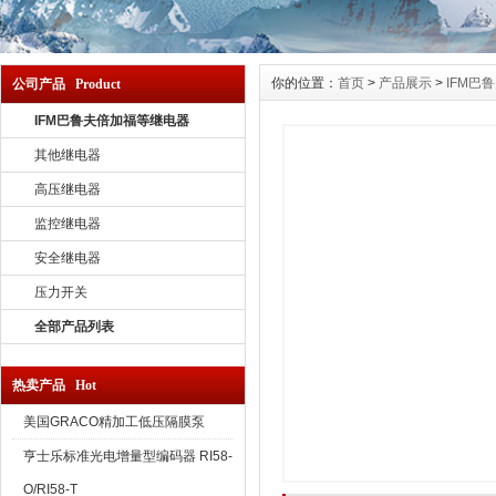
你的位置：
首页
>
产品展示
>
IFM巴
公司产品 Product
IFM巴鲁夫倍加福等继电器
其他继电器
高压继电器
监控继电器
安全继电器
压力开关
全部产品列表
热卖产品 Hot
美国GRACO精加工低压隔膜泵
亨士乐标准光电增量型编码器 RI58-
O/RI58-T