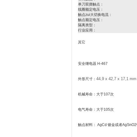
单刀双掷触点：
线圈额定电压：
触点zui大切换电流：
触点额定电压：
隔离类型：
行业应用：
其它
安全继电器 H-467
44,9 x 42,7 x 17,1 mm
外形尺寸：
机械寿命：大于107次
电气寿命：大于105次
触点材料： AgCd 镀金或者AgSnO2