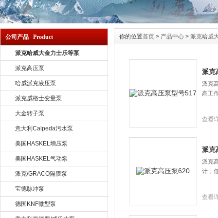
你的位置
首页
>
产品中心
>
派克哈威
公司产品 Product
派克哈威大金力士乐等泵
派克高压泵
派克
哈威派克液压泵
派克高
高工作
派克威格士变量泵
大金转子泵
查看
意大利Calpeda污水泵
美国HASKEL增压泵
派克
美国HASKEL气动泵
派克高
计，低
派克/GRACO隔膜泵
宝德脉冲泵
查看
德国KNF微型泵