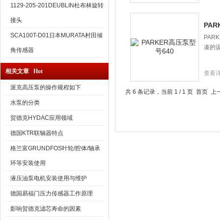
1129-205-201DEUBLIN杜布林旋转
接头
PAR
SCA100T-D01日本MURATA村田倾
PAR
凑的
角传感器
相关文章 Hot
查看
派克高压泵的操作规程如下
共 6 条记录，当前 1 / 1 页 首页
水泵的分类
贺德克HYDAC应用领域
德国KTR联轴器特点
格兰富GRUNDFOS叶轮/腔体/轴承
环等安装使用
液压油泵电机安装使用与维护
德国易福门压力传感器工作原理
影响贺德克滤芯寿命的因素