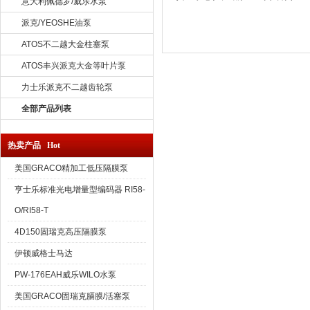
意大利佩德罗/威乐水泵
派克/YEOSHE油泵
ATOS不二越大金柱塞泵
ATOS丰兴派克大金等叶片泵
力士乐派克不二越齿轮泵
全部产品列表
热卖产品 Hot
美国GRACO精加工低压隔膜泵
亨士乐标准光电增量型编码器 RI58-
O/RI58-T
4D150固瑞克高压隔膜泵
伊顿威格士马达
PW-176EAH威乐WILO水泵
美国GRACO固瑞克膈膜/活塞泵