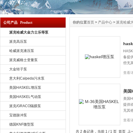
你的位置
首页
>
产品中心
>
派克哈威
公司产品 Product
派克哈威大金力士乐等泵
派克高压泵
has
哈威派克液压泵
HAS
备提
派克威格士变量泵
些无
大金转子泵
查看
意大利Calpeda污水泵
美国HASKEL增压泵
美国
美国HASKEL气动泵
美国
提供
派克/GRACO隔膜泵
无其
宝德脉冲泵
查看
德国KNF微型泵
共 2 条记录，当前 1 / 1 页 首页