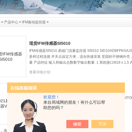
页
>
产品中心
>
IFM振动监控器
>
现货IFM传感器SI5010
IFM传感器SI5010 易福门流量监控器 SI5010 SID10ADBFP
多样过程连接 开关点设定方便，适合快速安装 坚固的不锈钢外壳，
量 产品特征 输入和输出总数数字输出数量: 1 系统接口M18 x 1,5
查看详细介绍
易福门振动监控器VKV021
欢迎您！
易福门振动监控器VKV021 易福门VKV021 |‌ VIBRATION MONI
来自局域网的朋友！有什么可以帮
助您的吗？
查看详细介绍
录，当前 1 / 1 页 首页 上一页 下一页 末页 跳转到第
页