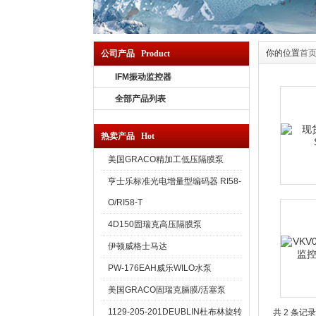
你的位置
首
公司产品 Product
IFM振动监控器
全部产品列表
热卖产品 Hot
美国GRACO精加工低压隔膜泵
亨士乐标准光电增量型编码器 RI58-
O/RI58-T
4D150固瑞克高压隔膜泵
伊顿威格士马达
PW-176EAH威乐WILO水泵
美国GRACO固瑞克膈膜/活塞泵
1129-205-201DEUBLIN杜布林旋转
共 2 条记