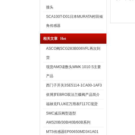
接头
SCA100T-D01日本MURATA村田倾
角传感器
相关文章 Hot
ASCO阀SCG283B006VFL再次到
货
现货AMO读数头WMK 1010 S主要
产品
西门子开关3SE5114-1CA00-1AF3
依博罗EBRO双法兰蝶阀产品简介
福禄克FLUKE万用表F117C现货
SMC减压阀型选型
AMS20B/30B/40B/60B系列
MTS传感器EP00650MD341A01