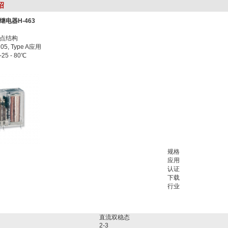
绍
电器H-463
点结构
5, Type A应用
5 - 80℃
规格
应用
认证
下载
行业
直流双稳态
2-3