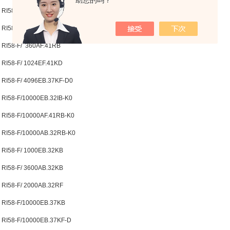
助您的吗？
RI58-F/ 3600EB.37KF
RI58-F/ 600EF.47IH
RI58-F/ 360AF.41RB
RI58-F/ 1024EF.41KD
RI58-F/ 4096EB.37KF-D0
RI58-F/10000EB.32IB-K0
RI58-F/10000AF.41RB-K0
RI58-F/10000AB.32RB-K0
RI58-F/ 1000EB.32KB
RI58-F/ 3600AB.32KB
RI58-F/ 2000AB.32RF
RI58-F/10000EB.37KB
RI58-F/10000EB.37KF-D