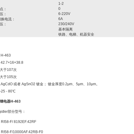
1-2
0
点：
6-220V
压：
6A
大切换电流：
230/240V
压：
基本隔离
铁路、电梯、机器安全
H-463
2.7×16×38.8
大于107次
大于105次
AgCdO 或者 AgSnO2 镀金； 镀金厚度0.2μm、5μm、10μm。
5 - 80℃
电器H-463
stler部分型号：
RI58-F/ 8192EF.42RF
RI58-F/10000AF.42RB-F0