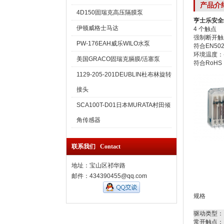
产品介
4D150固瑞克高压隔膜泵
亨士乐安全继
伊顿威格士马达
4 个触点
强制断开触
PW-176EAH威乐WILO水泵
符合EN5020
环境温度：-2
美国GRACO固瑞克膈膜/活塞泵
符合RoHS
1129-205-201DEUBLIN杜布林旋转
接头
SCA100T-D01日本MURATA村田倾
角传感器
联系我们 Contact
地址：宝山区祁华路
邮件：434390455@qq.com
规格
驱动类型：
常开触点：