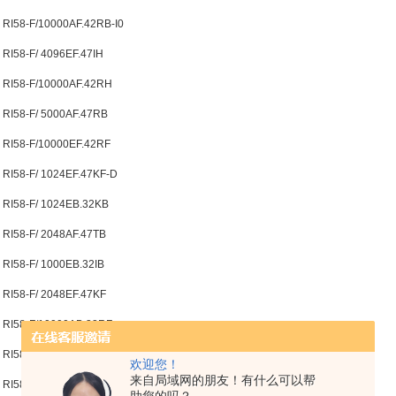
RI58-F/10000AF.42RB-I0
RI58-F/ 4096EF.47IH
RI58-F/10000AF.42RH
RI58-F/ 5000AF.47RB
RI58-F/10000EF.42RF
RI58-F/ 1024EF.47KF-D
RI58-F/ 1024EB.32KB
RI58-F/ 2048AF.47TB
RI58-F/ 1000EB.32IB
RI58-F/ 2048EF.47KF
RI58-F/10000AB.32RF
RI58-F/10000EF.47ID
欢迎您！
来自局域网的朋友！有什么可以帮
RI58-F/ 3600EF.47KF