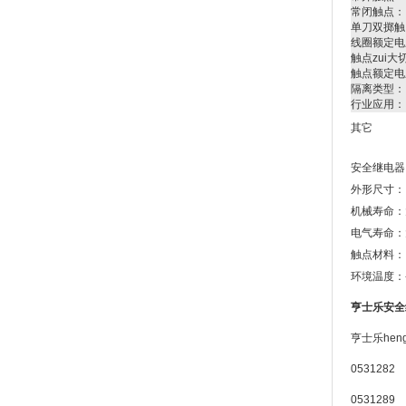
常闭触点：
单刀双掷触
线圈额定电
触点zui
触点额定电
隔离类型：
行业应用：
其它
安全继电器 
外形尺寸： 4
机械寿命：
电气寿命：
触点材料： 
环境温度：-2
亨士乐安全继
亨士乐heng
0531282 
0531289 