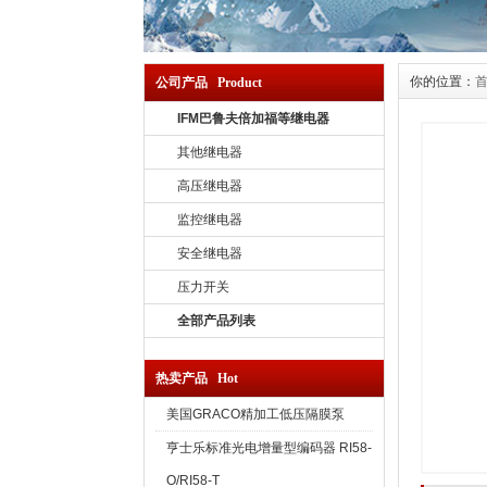
你的位置：
公司产品 Product
IFM巴鲁夫倍加福等继电器
其他继电器
高压继电器
监控继电器
安全继电器
压力开关
全部产品列表
热卖产品 Hot
美国GRACO精加工低压隔膜泵
亨士乐标准光电增量型编码器 RI58-
O/RI58-T