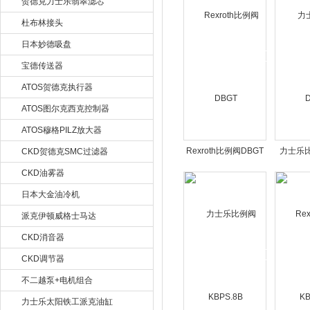
贺德克力士乐翡翠滤芯
杜布林接头
日本妙德吸盘
宝德传送器
ATOS贺德克执行器
ATOS图尔克西克控制器
ATOS穆格PILZ放大器
Rexroth比例阀DBGT
力士乐比
CKD贺德克SMC过滤器
CKD油雾器
日本大金油冷机
派克伊顿威格士马达
CKD消音器
CKD调节器
不二越泵+电机组合
力士乐太阳铁工派克油缸