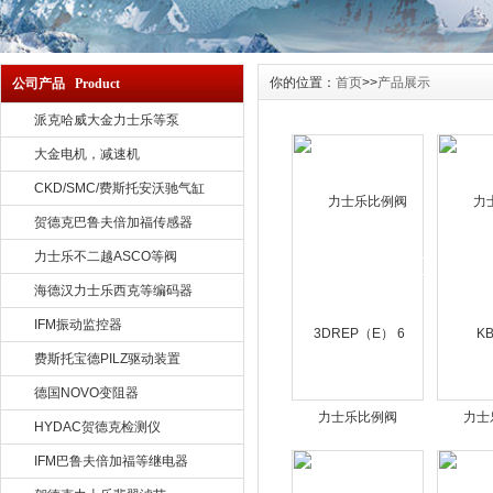
你的位置：
首页
>>
产品展示
公司产品 Product
派克哈威大金力士乐等泵
大金电机，减速机
CKD/SMC/费斯托安沃驰气缸
贺德克巴鲁夫倍加福传感器
力士乐不二越ASCO等阀
海德汉力士乐西克等编码器
IFM振动监控器
费斯托宝德PILZ驱动装置
德国NOVO变阻器
力士乐比例阀
力士
HYDAC贺德克检测仪
3DREP（E） 6
KB
IFM巴鲁夫倍加福等继电器