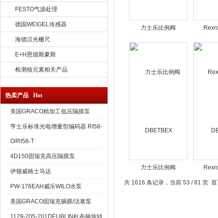
FESTO气源处理
德国WEIGEL传感器
力士乐比例阀
Rex
KBPS.8B
KB
海德汉光栅尺
E+H恩德斯豪斯
检测核元素相关产品
热卖产品 Hot
美国GRACO精加工低压隔膜泵
亨士乐标准光电增量型编码器 RI58-
O/RI58-T
4D150固瑞克高压隔膜泵
力士乐比例阀
Rex
伊顿威格士马达
DBETBEX
D
共 1616 条记录，当前 53 / 81 页
首
PW-176EAH威乐WILO水泵
美国GRACO固瑞克膈膜/活塞泵
1129-205-201DEUBLIN杜布林旋转