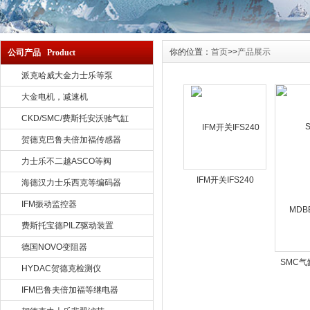
你的位置：
首页
>>
产品展示
公司产品 Product
派克哈威大金力士乐等泵
大金电机，减速机
CKD/SMC/费斯托安沃驰气缸
贺德克巴鲁夫倍加福传感器
力士乐不二越ASCO等阀
IFM开关IFS240
海德汉力士乐西克等编码器
IFM振动监控器
费斯托宝德PILZ驱动装置
德国NOVO变阻器
SMC气
HYDAC贺德克检测仪
IFM巴鲁夫倍加福等继电器