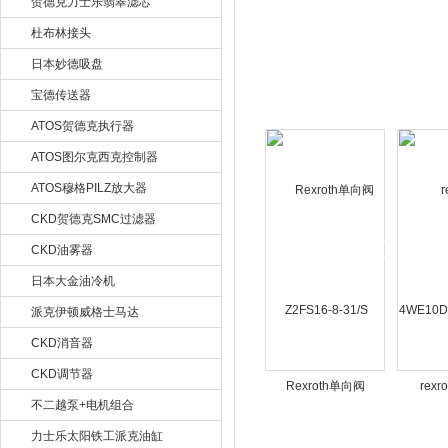
贺德克力士乐翡翠滤芯
杜布林接头
日本妙德吸盘
宝德传送器
ATOS贺德克执行器
ATOS图尔克西克控制器
ATOS穆格PILZ放大器
CKD贺德克SMC过滤器
CKD油雾器
日本大金油冷机
派克伊顿威格士马达
CKD消音器
CKD调节器
Rexroth单向阀
rex
不二越泵+电机组合
Z2FS16-8-31/S
4WE10D
力士乐太阳铁工派克油缸