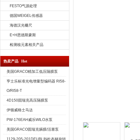
FESTO气源处理
德国WEIGEL传感器
海德汉光栅尺
E+H恩德斯豪斯
检测核元素相关产品
热卖产品 Hot
美国GRACO精加工低压隔膜泵
亨士乐标准光电增量型编码器 RI58-
O/RI58-T
4D150固瑞克高压隔膜泵
伊顿威格士马达
PW-176EAH威乐WILO水泵
美国GRACO固瑞克膈膜/活塞泵
1129-205-201DEUBLIN杜布林旋转