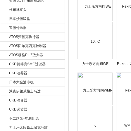
贺德克力士乐翡翠滤芯
杜布林接头
日本妙德吸盘
宝德传送器
ATOS贺德克执行器
ATOS图尔克西克控制器
ATOS穆格PILZ放大器
力士乐方向阀WE
Rexrot
CKD贺德克SMC过滤器
10...C
CKD油雾器
日本大金油冷机
派克伊顿威格士马达
CKD消音器
CKD调节器
不二越泵+电机组合
力士乐太阳铁工派克油缸