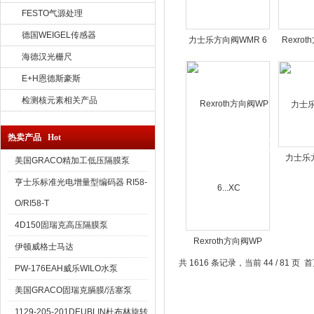
FESTO气源处理
德国WEIGEL传感器
力士乐方向阀WMR 6
Rexro
6
海德汉光栅尺
E+H恩德斯豪斯
检测核元素相关产品
热卖产品 Hot
力士乐方
美国GRACO精加工低压隔膜泵
亨士乐标准光电增量型编码器 RI58-
O/RI58-T
4D150固瑞克高压隔膜泵
Rexroth方向阀WP
伊顿威格士马达
6...XC
共 1616 条记录，当前 44 / 81 页
首
PW-176EAH威乐WILO水泵
美国GRACO固瑞克膈膜/活塞泵
1129-205-201DEUBLIN杜布林旋转