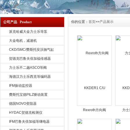
你的位置：
首页
>>
产品展示
公司产品 Product
派克哈威大金力士乐等泵
大金电机，减速机
CKD/SMC/费斯托安沃驰气缸
贺德克巴鲁夫倍加福传感器
力士乐不二越ASCO等阀
海德汉力士乐西克等编码器
IFM振动监控器
费斯托宝德PILZ驱动装置
德国NOVO变阻器
Rexroth方向阀
力士
HYDAC贺德克检测仪
KKDER1 C/U
KKD
IFM巴鲁夫倍加福等继电器