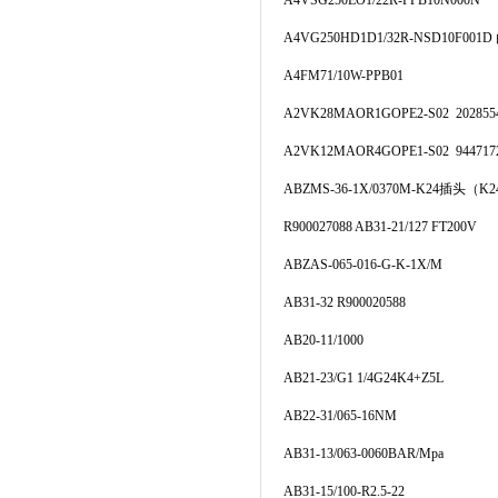
A4VSG250EO1/22R-PPB10N000N
A4VG250HD1D1/32R-NSD10F00
A4FM71/10W-PPB01
A2VK28MAOR1GOPE2-S02 202855
A2VK12MAOR4GOPE1-S02 944717
ABZMS-36-1X/0370M-K24插头（K2
R900027088 AB31-21/127 FT200V
ABZAS-065-016-G-K-1X/M
AB31-32 R900020588
AB20-11/1000
AB21-23/G1 1/4G24K4+Z5L
AB22-31/065-16NM
AB31-13/063-0060BAR/Mpa
AB31-15/100-R2.5-22