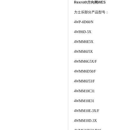
Rexroth方向阀WES
力士乐部分产品型号：
4WP-6D60/N
4WH6D-5X
4WMM6E5X
4WMM6J5X
4WMM6G5X/F
4WMM6D50/F
4WMM6J53/F
4WMM10C31
4WMM10E31
4WMM10E-3X/F
4WMM10D-3X