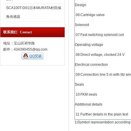
Design
SCA100T-D01日本MURATA村田倾
06
Cartridge valve
角传感器
Solenoid
联系我们 Contact
07
Fast switching solenoid coil
地址：宝山区祁华路
Operating voltage
邮件：434390455@qq.com
08
Direct voltage, clocked 24 V
Electrical connection
09
Connection line 5 m with litz wi
Seals
10
FKM seals
Additional details
11
Further details in the plain text
1)
Symbol representation according