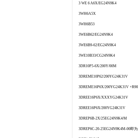
3 WE 6 A6X/EG24N9K4
3WH6A5X
3WH6B53
3WE6B62/EG24N9K4
3WE6B9-62/EG24N9K4
3WE10B33/CG24N9K4
3DR10P5-6X/200Y/00M
3DREME10P62/200YG24K31V
3DREME16P6X/200YG24K31V +R90
3DREE16P6X/XXXYG24K31V
3DREE16P6X/200YG24K31V
3DREP6B-2X/25EG24N9K4/M
3DREP6C-20-25EG24N9K4M-00即为