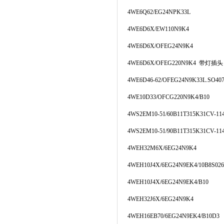
4WE6Q62/EG24NPK33L
4WE6D6X/EW110N9K4
4WE6D6X/OFEG24N9K4
4WE6D6X/OFEG220N9K4 带灯插头
4WE6D46-62/OFEG24N9K33L.SO40
4WE10D33/OFCG220N9K4/B10
4WS2EM10-51/60B11T315K31CV-11
4WS2EM10-51/90B11T315K31CV-11
4WEH32M6X/6EG24N9K4
4WEH10J4X/6EG24N9EK4/10B8S026
4WEH10J4X/6EG24N9EK4/B10
4WEH32J6X/6EG24N9K4
4WEH16EB70/6EG24N9EK4/B10D3