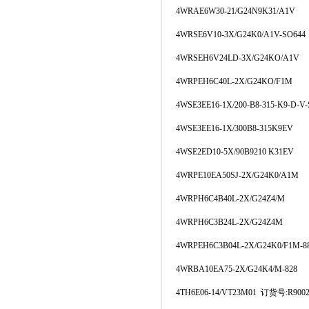
4WRAE6W30-21/G24N9K31/A1V
4WRSE6V10-3X/G24K0/A1V-SO644
4WRSEH6V24LD-3X/G24KO/A1V
4WRPEH6C40L-2X/G24KO/F1M
4WSE3EE16-1X/200-B8-315-K9-D-V-
4WSE3EE16-1X/300B8-315K9EV
4WSE2ED10-5X/90B9210 K31EV
4WRPE10EA50SJ-2X/G24K0/A1M
4WRPH6C4B40L-2X/G24Z4/M
4WRPH6C3B24L-2X/G24Z4M
4WRPEH6C3B04L-2X/G24K0/F1M-8
4WRBA10EA75-2X/G24K4/M-828
4TH6E06-14/VT23M01 订货号:R9002