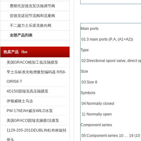
费斯托贺德克安沃驰调节阀
贺德克诺冠节流阀和流量阀
不二越力士乐派克换向阀
Main ports
全部产品列表
01
3 main ports (P, A, (A1+A2))
Type
热卖产品 Hot
02
Directional spool valve, direct o
美国GRACO精加工低压隔膜泵
Size
亨士乐标准光电增量型编码器 RI58-
O/RI58-T
03
Size 8
4D150固瑞克高压隔膜泵
Symbols
伊顿威格士马达
04
Normally closed
PW-176EAH威乐WILO水泵
1)​
Normally open
美国GRACO固瑞克膈膜/活塞泵
Component series
1129-205-201DEUBLIN杜布林旋转
05
Component series 10 … 19 (10 
接头