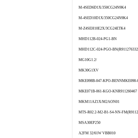
M-4SED6D1X/350CG24N9K4
M-4SED10D1X/350CG24N9K4
M-Z4SEH10E2X/3CG24ETK4
MHD112B-024-PG1-BN
MHD112C-024-PGO-BN(R911276332
MG10G1.2/
MK30G1XV
MKE098B-047-KPO-BENNMKE098-0
MKE071B-061-KGO-KNR911260467
MKM11AZ1X/M2AON01
MTS-R02.2-M2-B1-S4-NN-FM(R9112
MSA30EP250
A2FM 32/61W VBB010