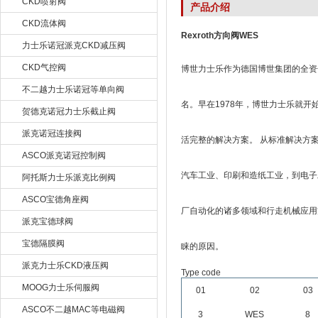
CKD喷射阀
产品介绍
CKD流体阀
Rexroth方向阀WES
力士乐诺冠派克CKD减压阀
CKD气控阀
博世力士乐作为德国博世集团的全资子
不二越力士乐诺冠等单向阀
名。早在1978年，博世力士乐就
贺德克诺冠力士乐截止阀
派克诺冠连接阀
活完整的解决方案。 从标准解决方
ASCO派克诺冠控制阀
汽车工业、印刷和造纸工业，到电子
阿托斯力士乐派克比例阀
ASCO宝德角座阀
厂自动化的诸多领域和行走机械应用
派克宝德球阀
宝德隔膜阀
睐的原因。
派克力士乐CKD液压阀
Type code
MOOG力士乐伺服阀
01
02
03
ASCO不二越MAC等电磁阀
3
WES
8