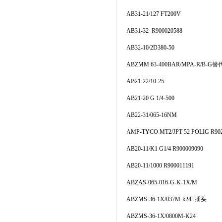
AB31-21/127 FT200V
AB31-32 R900020588
AB32-10/2D380-50
ABZMM 63-400BAR/MPA-R/B-G替代
AB21-22/10-25
AB21-20 G 1/4-500
AB22-31/065-16NM
AMP-TYCO MT2/JPT 52 POLIG R90
AB20-11/K1 G1/4 R900009090
AB20-11/1000 R900011191
ABZAS-065-016-G-K-1X/M
ABZMS-36-1X/037M-k24+插头
ABZMS-36-1X/0800M-K24