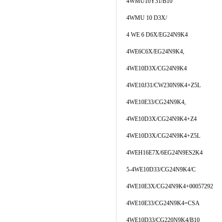
4WMU10Y31/B10
4WMU 10 D3X/
4 WE 6 D6X/EG24N9K4
4WE6C6X/EG24N9K4,
4WE10D3X/CG24N9K4
4WE10J31/CW230N9K4+Z5L
4WE10E33/CG24N9K4,
4WE10D3X/CG24N9K4+Z4
4WE10D3X/CG24N9K4+Z5L
4WEH16E7X/6EG24N9ES2K4
5-4WE10D33/CG24N9K4/C
4WE10E3X/CG24N9K4+00057292
4WE10E33/CG24N9K4=CSA
4WE10D33/CG220N9K4/B10