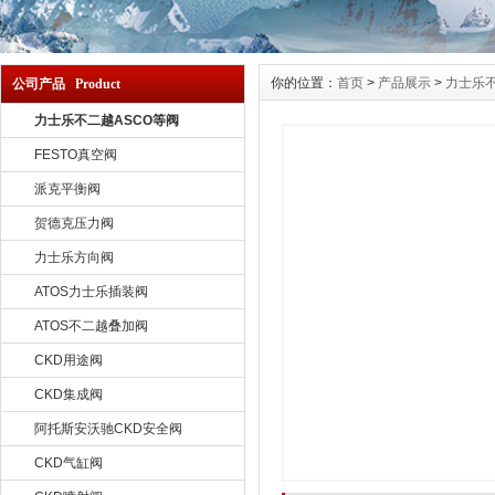
你的位置：
首页
>
产品展示
>
力士乐不
公司产品 Product
力士乐不二越ASCO等阀
FESTO真空阀
派克平衡阀
贺德克压力阀
力士乐方向阀
ATOS力士乐插装阀
ATOS不二越叠加阀
CKD用途阀
CKD集成阀
阿托斯安沃驰CKD安全阀
CKD气缸阀