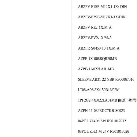
ABZFV-E1SP-M12X1-1X/-DIN
ABZFV-E2SP-M12X1-1X/DIN
ABZFV-RE2-1X/M-A
ABZFV-RV2-1X/M-A
ABZFR-S0450-10-1X/M-A
AZPF-1X-008RQR20MB
AZPF-11-022LAB1MB
SLEEVE AB31-22 NBR R900067516
LT06-A06-3X/150B18/02M
1PF2G2-4X/022LA01MB 由以下型号
AZPN-11-032RDC7KB-S0023
04POL Z14 M SW R901017012
03POL Z5L1 M 24V R901017026