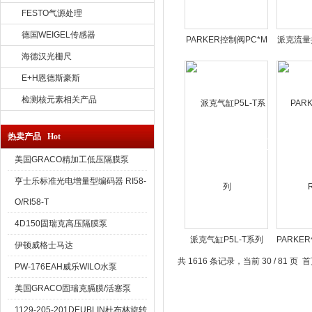
FESTO气源处理
德国WEIGEL传感器
PARKER控制阀PC*M
派克流量
系列
海德汉光栅尺
E+H恩德斯豪斯
检测核元素相关产品
热卖产品 Hot
美国GRACO精加工低压隔膜泵
亨士乐标准光电增量型编码器 RI58-
O/RI58-T
4D150固瑞克高压隔膜泵
派克气缸P5L-T系列
PARKE
伊顿威格士马达
共 1616 条记录，当前 30 / 81 页
首
PW-176EAH威乐WILO水泵
美国GRACO固瑞克膈膜/活塞泵
1129-205-201DEUBLIN杜布林旋转