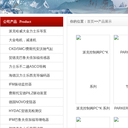
你的位置：
首页
>>
产品展示
公司产品 Product
派克哈威大金力士乐等泵
大金电机，减速机
CKD/SMC/费斯托安沃驰气缸
贺德克巴鲁夫倍加福传感器
力士乐不二越ASCO等阀
海德汉力士乐西克等编码器
IFM振动监控器
费斯托宝德PILZ驱动装置
德国NOVO变阻器
派克控制阀PC*K 系列
PARKE
HYDAC贺德克检测仪
IFM巴鲁夫倍加福等继电器