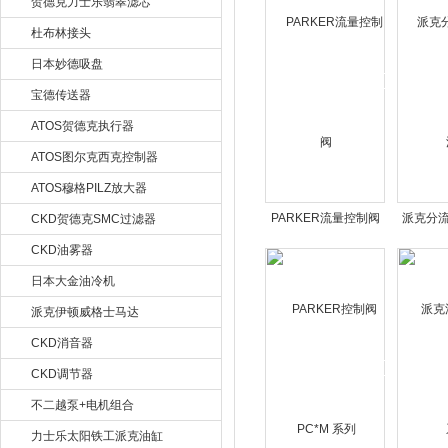
贺德克力士乐翡翠滤芯
杜布林接头
日本妙德吸盘
宝德传送器
ATOS贺德克执行器
ATOS图尔克西克控制器
ATOS穆格PILZ放大器
PARKER流量控制阀
派克分流
CKD贺德克SMC过滤器
CKD油雾器
日本大金油冷机
派克伊顿威格士马达
CKD消音器
CKD调节器
不二越泵+电机组合
力士乐太阳铁工派克油缸