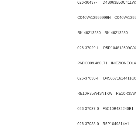
026-36437-T D4S063B53C411W
C040VA12999999N C040VA129
RK-46213280 RK-46213280
026-37029-H R5R104813609G0
PADI0009.460LT1 INIEZIONEOL
026-37030-H D4S0671614411G
RE10R35W4SN1KW RE10R35W
026-37037-0 F5C10B432240B1
026-37038-0 R5P1049314A1