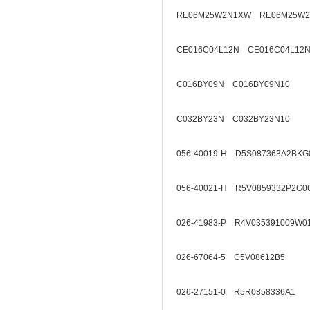
RE06M25W2N1XW RE06M25W2
CE016C04L12N CE016C04L12N
C016BY09N C016BY09N10
C032BY23N C032BY23N10
056-40019-H D5S087363A2BKG
056-40021-H R5V0859332P2G0
026-41983-P R4V035391009W0
026-67064-5 C5V08612B5
026-27151-0 R5R0858336A1