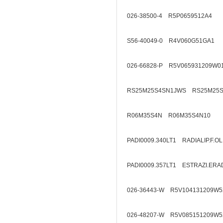
026-38500-4 R5P0659512A4
S56-40049-0 R4V060G51GA1
026-66828-P R5V065931209W0
RS25M25S4SN1JWS RS25M25S
R06M35S4N R06M35S4N10
PADI0009.340LT1 RADIALIP.F.O
PADI0009.357LT1 ESTRAZI.ERA
026-36443-W R5V104131209W5
026-48207-W R5V085151209W5