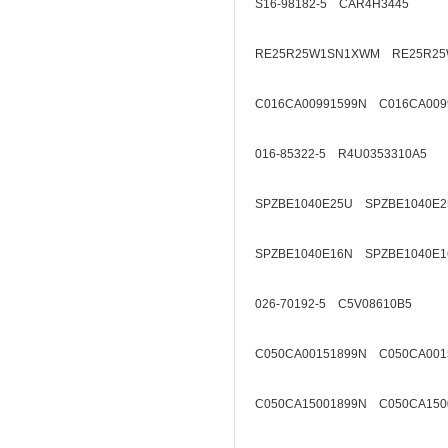
S16-98182-5 CAR4H3445
RE25R25W1SN1XWM RE25R25
C016CA00991599N C016CA009
016-85322-5 R4U0353310A5
SPZBE1040E25U SPZBE1040E2
SPZBE1040E16N SPZBE1040E1
026-70192-5 C5V08610B5
C050CA00151899N C050CA001
C050CA15001899N C050CA150