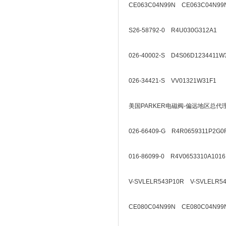
CE063C04N99N CE063C04N99
S26-58792-0 R4U030G312A1
026-40002-S D4S06D1234411W
026-34421-S VV01321W31F1
美国PARKER电磁阀-偏远地区总代
026-66409-G R4R0659311P2G0
016-86099-0 R4V0653310A1016
V-SVLELR543P10R V-SVLELR5
CE080C04N99N CE080C04N99