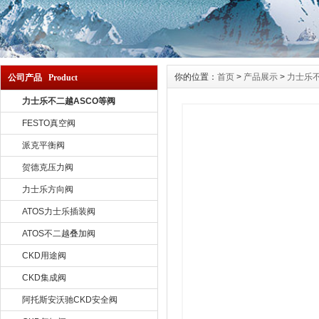
你的位置：
首页
>
产品展示
>
力士乐不
公司产品 Product
力士乐不二越ASCO等阀
FESTO真空阀
派克平衡阀
贺德克压力阀
力士乐方向阀
ATOS力士乐插装阀
ATOS不二越叠加阀
CKD用途阀
CKD集成阀
阿托斯安沃驰CKD安全阀