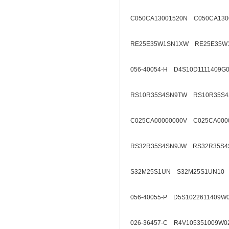
C050CA13001520N C050CA130
RE25E35W1SN1XW RE25E35W
056-40054-H D4S10D1111409G
RS10R35S4SN9TW RS10R35S4
C025CA00000000V C025CA000
RS32R35S4SN9JW RS32R35S4
S32M25S1UN S32M25S1UN10
056-40055-P D5S1022611409W
026-36457-C R4V105351009W0