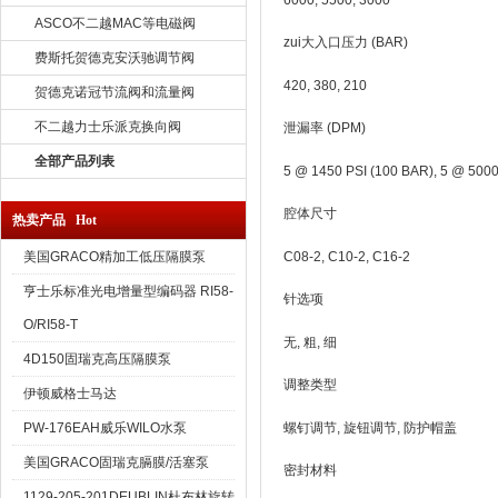
6000, 5500, 3000
ASCO不二越MAC等电磁阀
zui大入口压力 (BAR)
费斯托贺德克安沃驰调节阀
420, 380, 210
贺德克诺冠节流阀和流量阀
不二越力士乐派克换向阀
泄漏率 (DPM)
全部产品列表
5 @ 1450 PSI (100 BAR), 5 @ 5000
腔体尺寸
热卖产品 Hot
美国GRACO精加工低压隔膜泵
C08-2, C10-2, C16-2
亨士乐标准光电增量型编码器 RI58-
针选项
O/RI58-T
无, 粗, 细
4D150固瑞克高压隔膜泵
调整类型
伊顿威格士马达
PW-176EAH威乐WILO水泵
螺钉调节, 旋钮调节, 防护帽盖
美国GRACO固瑞克膈膜/活塞泵
密封材料
1129-205-201DEUBLIN杜布林旋转