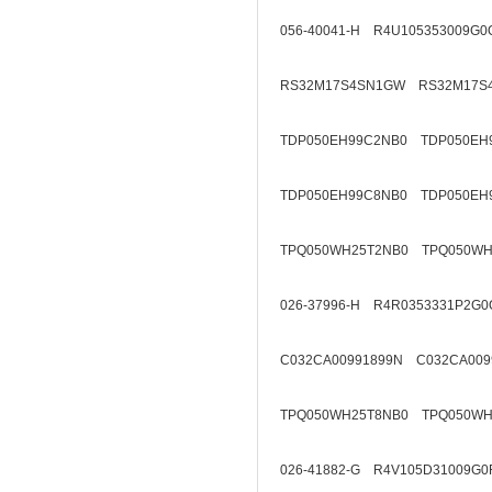
056-40041-H R4U105353009G0
RS32M17S4SN1GW RS32M17S
TDP050EH99C2NB0 TDP050EH
TDP050EH99C8NB0 TDP050EH
TPQ050WH25T2NB0 TPQ050WH
026-37996-H R4R0353331P2G0
C032CA00991899N C032CA009
TPQ050WH25T8NB0 TPQ050WH
026-41882-G R4V105D31009G0