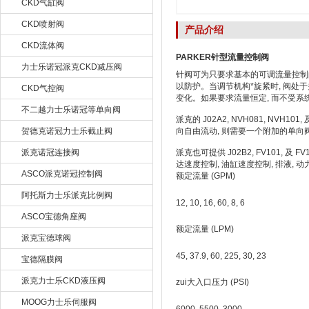
CKD气缸阀
CKD喷射阀
产品介绍
CKD流体阀
PARKER针型流量控制阀
力士乐诺冠派克CKD减压阀
针阀可为只要求基本的可调流量控制
以防护。当调节机构*旋紧时, 阀处
CKD气控阀
变化。如果要求流量恒定, 而不受系
不二越力士乐诺冠等单向阀
派克的 J02A2, NVH081, NV
贺德克诺冠力士乐截止阀
向自由流动, 则需要一个附加的单
派克诺冠连接阀
派克也可提供 J02B2, FV101
达速度控制, 油缸速度控制, 排液, 动力
ASCO派克诺冠控制阀
额定流量 (GPM)
阿托斯力士乐派克比例阀
12, 10, 16, 60, 8, 6
ASCO宝德角座阀
额定流量 (LPM)
派克宝德球阀
45, 37.9, 60, 225, 30, 23
宝德隔膜阀
派克力士乐CKD液压阀
zui大入口压力 (PSI)
MOOG力士乐伺服阀