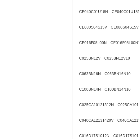
CE040C01U18N CE040C01U18
CE080S04S15V CE080S04S15V
CE016F08L00N CE016F08L00N
C025BN12V C025BN12V10
C063BN16N C063BN16N10
C100BN14N C100BN14N10
C025CA10121312N C025CA101
C040CA12131420V C040CA121
C016D17S1012N C016D17S101