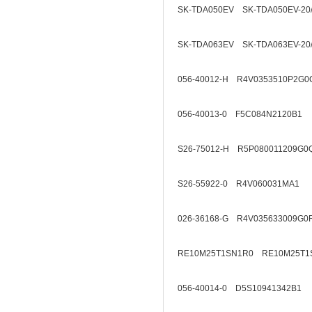
SK-TDA050EV SK-TDA050EV-20
SK-TDA063EV SK-TDA063EV-20
056-40012-H R4V0353510P2G0
056-40013-0 F5C084N2120B1
S26-75012-H R5P080011209G0
S26-55922-0 R4V060031MA1
026-36168-G R4V035633009G0
RE10M25T1SN1R0 RE10M25T1
056-40014-0 D5S10941342B1