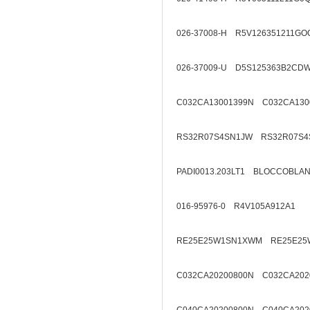
026-37008-H R5V126351211GO
026-37009-U D5S125363B2CD
C032CA13001399N C032CA130
RS32R07S4SN1JW RS32R07S4
PADI0013.203LT1 BLOCCOBL
016-95976-0 R4V105A912A1
RE25E25W1SN1XWM RE25E25
C032CA20200800N C032CA202