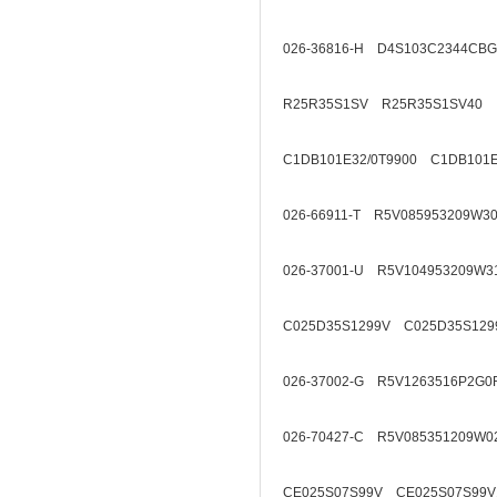
026-36816-H D4S103C2344CB
R25R35S1SV R25R35S1SV40
C1DB101E32/0T9900 C1DB101E
026-66911-T R5V085953209W3
026-37001-U R5V104953209W3
C025D35S1299V C025D35S129
026-37002-G R5V1263516P2G0
026-70427-C R5V085351209W0
CE025S07S99V CE025S07S99V