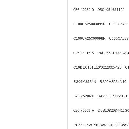
056-40053-0 D5S10516344B1
C100CA25003099N C100CA250
C100CA25300099N C100CA253
026-36115-S R4U065311009W3
C10DEC101E16/0S1200X425 C1
RS06M35S4N RS06M35S4N10
S26-75206-0 R4V060G532A121
026-70916-H D5S1082634411G
RE32E35W1SN1XW RE32E35W