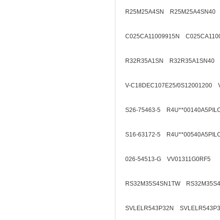
R25M25A4SN R25M25A4SN40
C025CA11009915N C025CA110
R32R35A1SN R32R35A1SN40
V-C18DEC107E25/0S12001200 
S26-75463-5 R4U**00140A5PIL
S16-63172-5 R4U**00540A5PIL
026-54513-G VV01311G0RF5
RS32M35S4SN1TW RS32M35S
SVLELR543P32N SVLELR543P