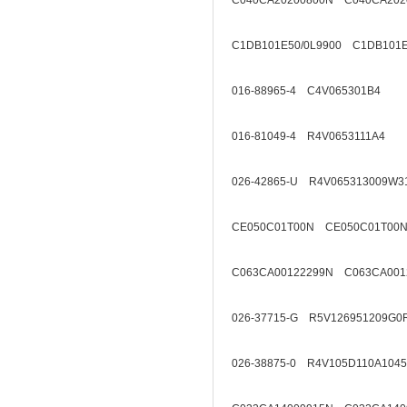
C040CA20200800N C040CA202
C1DB101E50/0L9900 C1DB101E
016-88965-4 C4V065301B4
016-81049-4 R4V0653111A4
026-42865-U R4V065313009W3
CE050C01T00N CE050C01T00N
C063CA00122299N C063CA001
026-37715-G R5V126951209G0
026-38875-0 R4V105D110A1045