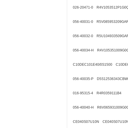
026-20471-0 R4V1053512P1G0
056-40031-0 R5V085953209GA
056-40032-0 R5U104933509GA
056-40034-H R4V105351009G0
C10DEC101E40/0S1500 C10DEC
056-40035-P D5S12536343CBW
016-95315-4 R4R0359111B4
056-40040-H R6V065931009G0
CE040S07U10N CE040S07U10