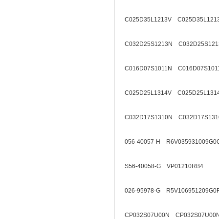
C025D35L1213V C025D35L121
C032D25S1213N C032D25S121
C016D07S1011N C016D07S101
C025D25L1314V C025D25L131
C032D17S1310N C032D17S131
056-40057-H R6V035931009G0
S56-40058-G VP01210RB4
026-95978-G R5V106951209G0
CP032S07U00N CP032S07U00