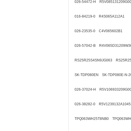
026-54472-H R5V085131209G0
016-84219-0 R4S065A112A1
026-23535-0 C4V065602B1
026-57042-B R4V065D31209W3
RS25R25S4SN9JG063 RS25R2
SK-TDP080EN SK-TDP080E-N-2
026-37024-H R5V106933209G0
026-38282-0 R5V1239132A1045
TPQ063WH25T8NB0 TPQ063WH