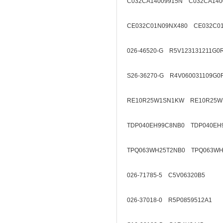
C032CA14009915N C032CA140
CE032C01N09NX480 CE032C01
026-46520-G R5V123131211G0
S26-36270-G R4V060031109G0
RE10R25W1SN1KW RE10R25W
TDP040EH99C8NB0 TDP040EH
TPQ063WH25T2NB0 TPQ063WH
026-71785-5 C5V06320B5
026-37018-0 R5P0859512A1