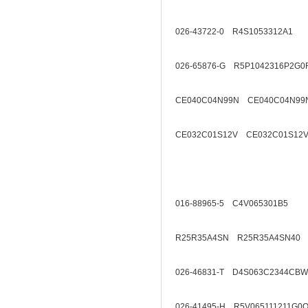
026-43722-0 R4S1053312A1
026-65876-G R5P1042316P2G0
CE040C04N99N CE040C04N99
CE032C01S12V CE032C01S12V
016-88965-5 C4V065301B5
R25R35A4SN R25R35A4SN40
026-46831-T D4S063C2344CBW
026-41495-H R5V065111211G0