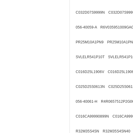
C032D07S9999N C032D07S999
056-40059-A R6V035951009GA
PR25M10A1PN9 PR25M10A1PN
SVLELR541P10T SVLELR541P1
C016D25L1906V C016D25L190
C025D25S0613N C025D25S061
056-40061-H R4R0657512P2G0
C016CA99990899N C016CA999
R32M35S4SN R32M35S4SN40