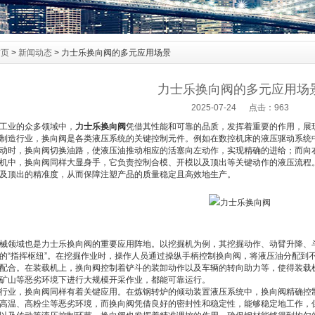
首页
>
新闻动态
> 力士乐换向阀的多元应用场景
力士乐换向阀的多元应用场
2025-07-24 点击：963
业的众多领域中，
力士乐换向阀
凭借其性能和可靠的品质，发挥着重要的作用，展
造行业，换向阀是各类液压系统的关键控制元件。例如在数控机床的液压驱动系统中
动时，换向阀切换油路，使液压油推动相应的活塞向左动作，实现精确的进给；而向
机中，换向阀同样大显身手，它负责控制合模、开模以及顶出等关键动作的液压流程
及顶出的精准度，从而保障注塑产品的质量稳定且高效地生产。
领域也是力士乐换向阀的重要应用阵地。以挖掘机为例，其挖掘动作、动臂升降、斗
的“指挥枢纽”。在挖掘作业时，操作人员通过操纵手柄控制换向阀，将液压油分配到
配合。在装载机上，换向阀控制着铲斗的装卸动作以及车辆的转向助力等，使得装载
矿山等恶劣环境下进行大规模开采作业，都能可靠运行。
业，换向阀同样有着关键应用。在炼钢转炉的倾动装置液压系统中，换向阀精确控制
高温、高粉尘等恶劣环境，而换向阀凭借良好的密封性和稳定性，能够稳定地工作，