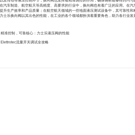
以及传动等液压控制环节，换向阀也发挥着精准调控的作用，确保钢材能够得到均匀
汽车制造、航空航天等高精度、高要求的行业中，换向阀也有着广泛的应用。在汽车
提升生产效率和产品质量；在航空航天领域的一些地面液压测试设备中，其可靠性和
士乐换向阀以其出色的性能，在工业的各个领域都扮演着重要角色，助力各行业发
：
精准控制，可靠核心：力士乐液压阀的性能
：
Elettrotec流量开关调试全攻略