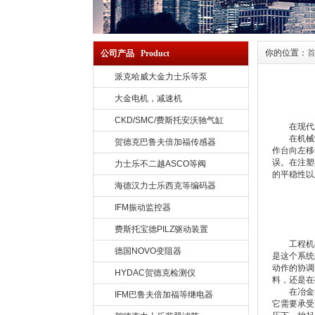
你的位置：
公司产品 Product
派克哈威大金力士乐等泵
大金电机，减速机
CKD/SMC/费斯托安沃驰气缸
在现代工
在机械制
贺德克巴鲁夫倍加福传感器
作台向左移
误。在注塑
力士乐不二越ASCO等阀
的平稳性以
海德汉力士乐西克等编码器
IFM振动监控器
费斯托宝德PILZ驱动装置
工程机械
德国NOVO变阻器
是这个系统
动作的协调
HYDAC贺德克检测仪
料，还是在
在冶金行
IFM巴鲁夫倍加福等继电器
它需要承受