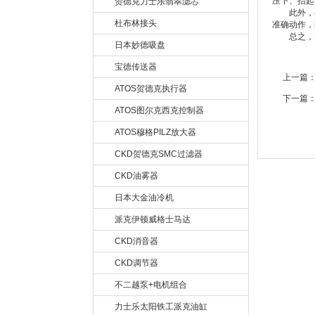
压下、抬起
贺德克力士乐翡翠滤芯
此外，在
杜布林接头
准确动作，
总之，力
日本妙德吸盘
宝德传送器
上一篇
ATOS贺德克执行器
下一篇
ATOS图尔克西克控制器
ATOS穆格PILZ放大器
CKD贺德克SMC过滤器
CKD油雾器
日本大金油冷机
派克伊顿威格士马达
CKD消音器
CKD调节器
不二越泵+电机组合
力士乐太阳铁工派克油缸