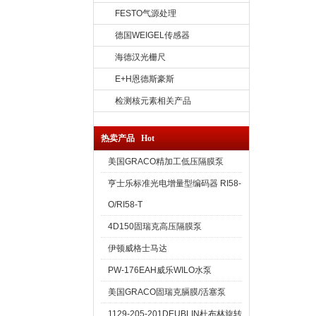
FESTO气源处理
德国WEIGEL传感器
海德汉光栅尺
E+H恩德斯豪斯
检测核元素相关产品
热卖产品 Hot
美国GRACO精加工低压隔膜泵
亨士乐标准光电增量型编码器 RI58-
O/RI58-T
4D150固瑞克高压隔膜泵
伊顿威格士马达
PW-176EAH威乐WILO水泵
美国GRACO固瑞克膈膜/活塞泵
1129-205-201DEUBLIN杜布林旋转