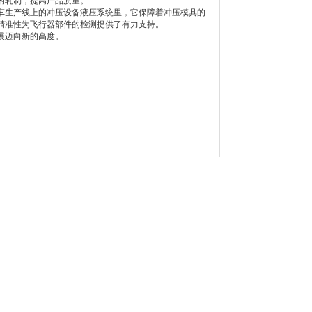
的轧制，提高产品质量。
生产线上的冲压设备液压系统里，它保障着冲压模具的
精准性为飞行器部件的检测提供了有力支持。
展迈向新的高度。