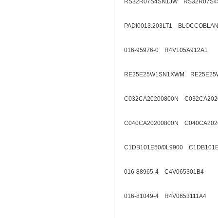
RS32R07S4SN1JW RS32R07S4
PADI0013.203LT1 BLOCCOBL
016-95976-0 R4V105A912A1
RE25E25W1SN1XWM RE25E25
C032CA20200800N C032CA202
C040CA20200800N C040CA202
C1DB101E50/0L9900 C1DB101E
016-88965-4 C4V065301B4
016-81049-4 R4V0653111A4