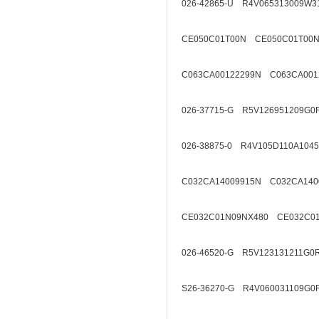
026-42865-U R4V065313009W3
CE050C01T00N CE050C01T00N
C063CA00122299N C063CA001
026-37715-G R5V126951209G0
026-38875-0 R4V105D110A1045
C032CA14009915N C032CA140
CE032C01N09NX480 CE032C01
026-46520-G R5V123131211G0
S26-36270-G R4V060031109G0