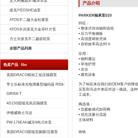
意大利佩德罗/威乐水泵
产品介绍
派克/YEOSHE油泵
PARKER轴承泵020
ATOS不二越大金柱塞泵
特征：
• 整体式传动轴和齿轮
ATOS丰兴派克大金等叶片泵
• 压力平衡侧板
力士乐派克不二越齿轮泵
• 高强度铸铁壳体
• 容积效率高达95％
全部产品列表
应用：
• 物料搬运
• 草地护理
热卖产品 Hot
• 农业
• 建筑设备
美国GRACO精加工低压隔膜泵
为了响应来自我们的OEM客户的降
亨士乐标准光电增量型编码器 RI58-
压泵和马达中来应对这一挑战。这种
O/RI58-T
工成本。
4D150固瑞克高压隔膜泵
阀选项：
• 负载敏感式卸荷阀
伊顿威格士马达
• 优先流量分流器
主体材料
PW-176EAH威乐WILO水泵
美国GRACO固瑞克膈膜/活塞泵
铸铁