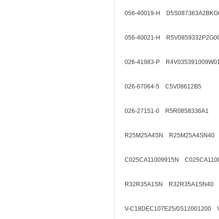
056-40019-H D5S087363A2BKG
056-40021-H R5V0859332P2G0
026-41983-P R4V035391009W0
026-67064-5 C5V08612B5
026-27151-0 R5R0858336A1
R25M25A4SN R25M25A4SN40
C025CA11009915N C025CA110
R32R35A1SN R32R35A1SN40
V-C18DEC107E25/0S12001200 