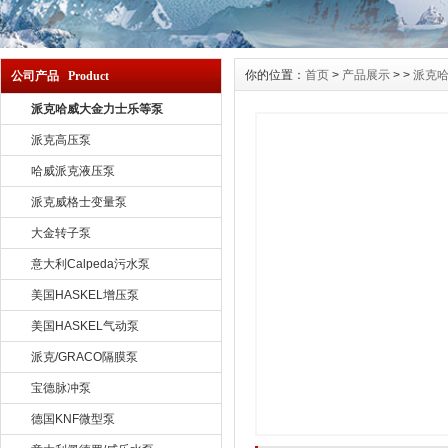
你的位置：
首页
>
产品展示
> >
派克
公司产品 Product
派克哈威大金力士乐等泵
派克高压泵
哈威派克液压泵
派克威格士变量泵
大金转子泵
意大利Calpeda污水泵
美国HASKEL增压泵
美国HASKEL气动泵
派克/GRACO隔膜泵
宝德脉冲泵
德国KNF微型泵