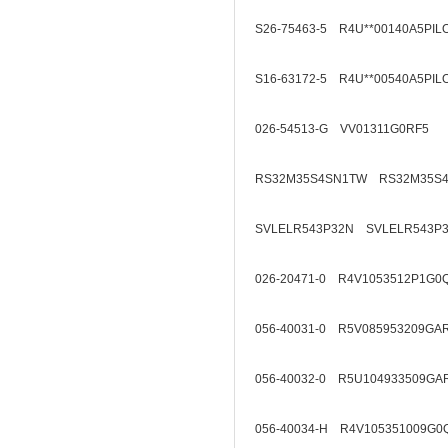
S26-75463-5 R4U**00140A5PIL
S16-63172-5 R4U**00540A5PIL
026-54513-G VV01311G0RF5
RS32M35S4SN1TW RS32M35S
SVLELR543P32N SVLELR543P
026-20471-0 R4V1053512P1G0
056-40031-0 R5V085953209GA
056-40032-0 R5U104933509GA
056-40034-H R4V105351009G0