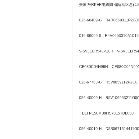
美国PARKER电磁阀-偏远地区总代
026-66409-G R4R0659311P2G0
016-86099-0 R4V0653310A1016
V-SVLELR543P10R V-SVLELR5
CE080C04N99N CE080C04N99
026-67763-G R5V0859112P2G0
056-40009-H R5V106953211G0
D1FPE50MB9HS7015TDL050
056-40010-H D5S0671614411G