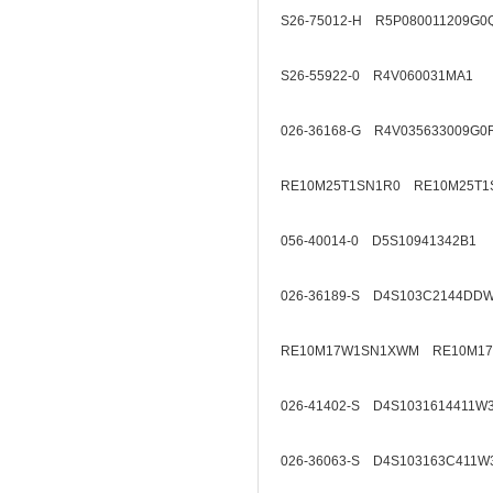
S26-75012-H R5P080011209G0
S26-55922-0 R4V060031MA1
026-36168-G R4V035633009G0
RE10M25T1SN1R0 RE10M25T1
056-40014-0 D5S10941342B1
026-36189-S D4S103C2144DD
RE10M17W1SN1XWM RE10M1
026-41402-S D4S1031614411W
026-36063-S D4S103163C411W