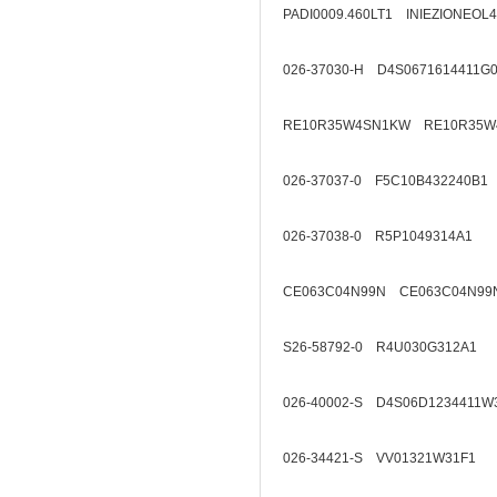
PADI0009.460LT1 INIEZIONEOL
026-37030-H D4S0671614411G
RE10R35W4SN1KW RE10R35W
026-37037-0 F5C10B432240B1
026-37038-0 R5P1049314A1
CE063C04N99N CE063C04N99
S26-58792-0 R4U030G312A1
026-40002-S D4S06D1234411W
026-34421-S VV01321W31F1