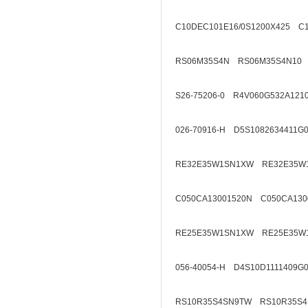
C10DEC101E16/0S1200X425 C1
RS06M35S4N RS06M35S4N10
S26-75206-0 R4V060G532A121
026-70916-H D5S1082634411G
RE32E35W1SN1XW RE32E35W
C050CA13001520N C050CA130
RE25E35W1SN1XW RE25E35W
056-40054-H D4S10D1111409G
RS10R35S4SN9TW RS10R35S4