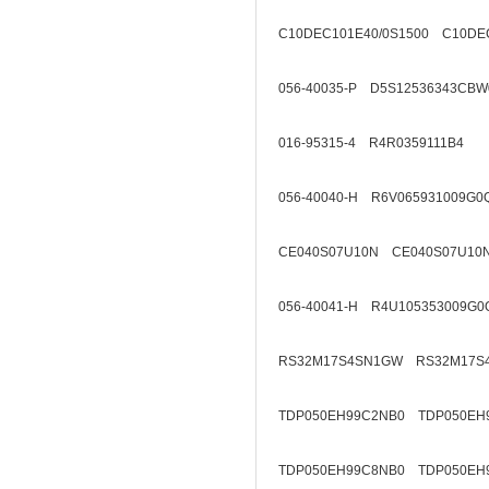
C10DEC101E40/0S1500 C10DEC
056-40035-P D5S12536343CBW
016-95315-4 R4R0359111B4
056-40040-H R6V065931009G0
CE040S07U10N CE040S07U10
056-40041-H R4U105353009G0
RS32M17S4SN1GW RS32M17S
TDP050EH99C2NB0 TDP050EH
TDP050EH99C8NB0 TDP050EH