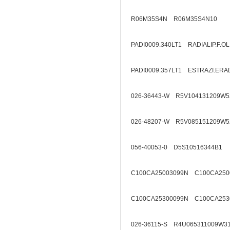
R06M35S4N R06M35S4N10
PADI0009.340LT1 RADIALIP.F.O
PADI0009.357LT1 ESTRAZI.ERA
026-36443-W R5V104131209W5
026-48207-W R5V085151209W5
056-40053-0 D5S10516344B1
C100CA25003099N C100CA250
C100CA25300099N C100CA253
026-36115-S R4U065311009W3