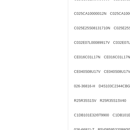
C025CA10000012N C025CA100
C025E25S08131710N C025E25
C032E07L00089917V C032E07L
CE016C01L17N CE016C01L17N
CE040S08U17V CE040S08U17V
026-36816-H D4S103C2344CB
R25R35S1SV R25R35S1SV40
C1DB101E32/0T9900 C1DB101E
026-66911-T R5V085953209W3