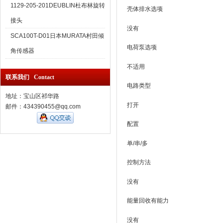
1129-205-201DEUBLIN杜布林旋转
壳体排水选项
接头
没有
SCA100T-D01日本MURATA村田倾
电荷泵选项
角传感器
不适用
联系我们 Contact
电路类型
地址：宝山区祁华路
打开
邮件：434390455@qq.com
配置
单/串/多
控制方法
没有
能量回收有能力
没有