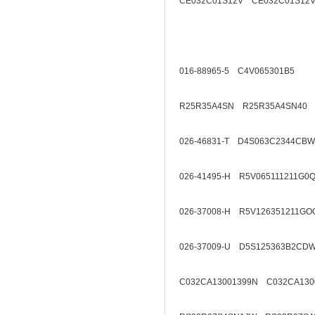
CE032C01S12V CE032C01S12V
016-88965-5 C4V065301B5
R25R35A4SN R25R35A4SN40
026-46831-T D4S063C2344CBW
026-41495-H R5V065111211G0
026-37008-H R5V126351211GO
026-37009-U D5S125363B2CD
C032CA13001399N C032CA130