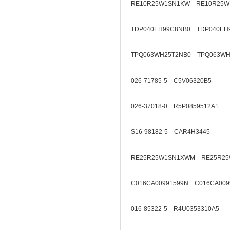
RE10R25W1SN1KW RE10R25W
TDP040EH99C8NB0 TDP040EH
TPQ063WH25T2NB0 TPQ063WH
026-71785-5 C5V06320B5
026-37018-0 R5P0859512A1
S16-98182-5 CAR4H3445
RE25R25W1SN1XWM RE25R25
C016CA00991599N C016CA009
016-85322-5 R4U0353310A5