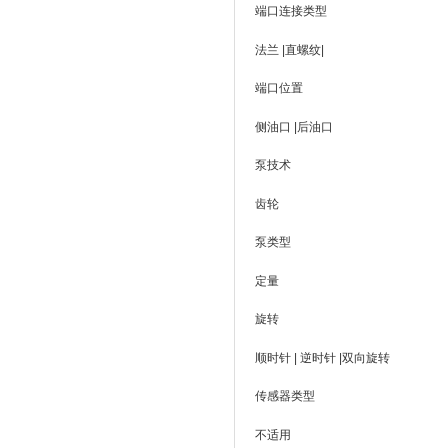
端口连接类型
法兰 |直螺纹|
端口位置
侧油口 |后油口
泵技术
齿轮
泵类型
定量
旋转
顺时针 | 逆时针 |双向旋转
传感器类型
不适用