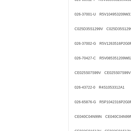
026-37001-U R5V104953209W3
C025D35S1299V C025D35S129
026-37002-G R5V1263516P2G0
026-70427-C R5V085351209W0
CE025S07S99V CE025S07S99V
026-43722-0 R4S1053312A1
026-65876-G R5P1042316P2G0
CE040C04N99N CE040C04N99