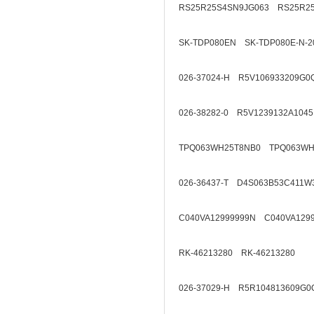
RS25R25S4SN9JG063 RS25R2
SK-TDP080EN SK-TDP080E-N-2
026-37024-H R5V106933209G0
026-38282-0 R5V1239132A1045
TPQ063WH25T8NB0 TPQ063WH
026-36437-T D4S063B53C411W
C040VA12999999N C040VA129
RK-46213280 RK-46213280
026-37029-H R5R104813609G0