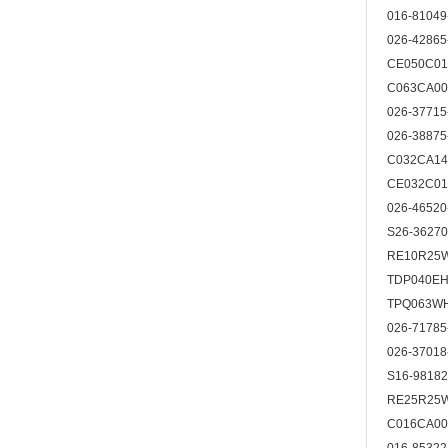
016-8104
026-4286
CE050C0
C063CA00
026-3771
026-3887
C032CA14
CE032C0
026-4652
S26-3627
RE10R25
TDP040E
TPQ063W
026-7178
026-3701
S16-9818
RE25R25
C016CA00