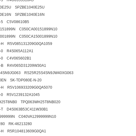
2-5 R4U0353310A5
40E25U SPZBE1040E25U
40E16N SPZBE1040E16N
2-5 C5V08610B5
151899N C050CA00151899N10
001899N C050CA15001899N10
2-H R5V085131209G0QA1059
9-0 R4S065A112A1
5-0 C4V065602B1
2-B R4V065D31209W30A1
S4SN9JG063 RS25R25S4SN9JW40XG063
0EN SK-TDP080E-N-20
4-H R5V106933209G0QA5070
2-0 R5V1239132A1045
H25T8NB0 TPQ063WH25T8NB020
7-T D4S063B53C411W30B1
999999N C040VA12999999N10
280 RK-46213280
9-H R5R104813609G0QA1