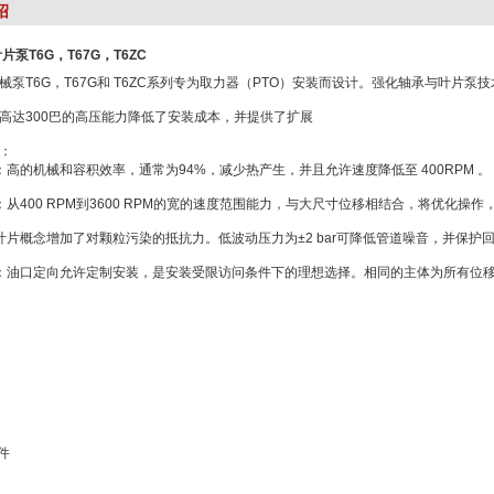
绍
叶片泵T6G，T67G，T6ZC
械泵T6G，T67G和 T6ZC系列专为取力器（PTO）安装而设计。强化轴承与叶片
高达300巴的高压能力降低了安装成本，并提供了扩展
：
耗：高的机械和容积效率，通常为94%，减少热产生，并且允许速度降低至 400RPM 。
平：从400 RPM到3600 RPM的宽的速度范围能力，与大尺寸位移相结合，将优化操作
双叶片概念增加了对颗粒污染的抵抗力。低波动压力为±2 bar可降低管道噪音，并保护
势：油口定向允许定制安装，是安装受限访问条件下的理想选择。相同的主体为所有位
封件