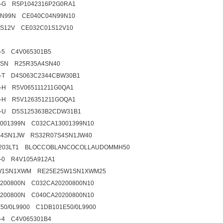
6-G R5P1042316P2G0RA1
4N99N CE040C04N99N10
1S12V CE032C01S12V10
5-5 C4V065301B5
4SN R25R35A4SN40
1-T D4S063C2344CBW30B1
5-H R5V065111211G0QA1
8-H R5V126351211GOQA1
9-U D5S125363B2CDW31B1
001399N C032CA13001399N10
S4SN1JW RS32R07S4SN1JW40
3.203LT1 BLOCCOBLANCOCOLLAUDOMMH50
6-0 R4V105A912A1
W1SN1XWM RE25E25W1SN1XWM25
200800N C032CA20200800N10
200800N C040CA20200800N10
50/0L9900 C1DB101E50/0L9900
5-4 C4V065301B4