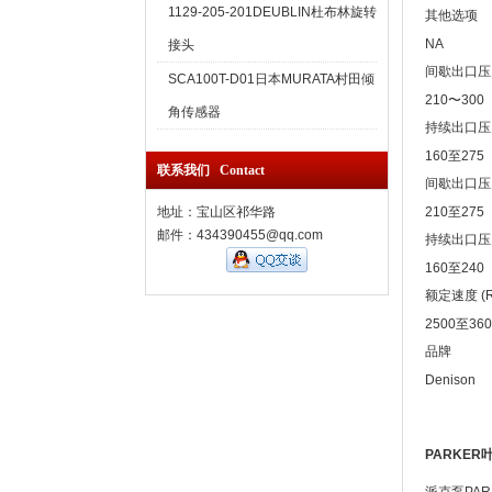
1129-205-201DEUBLIN杜布林旋转
其他选项
NA
接头
间歇出口压力 
SCA100T-D01日本MURATA村田倾
210〜300
角传感器
持续出口压力 
160至275
联系我们 Contact
间歇出口压力 
地址：宝山区祁华路
210至275
邮件：434390455@qq.com
持续出口压力 
160至240
额定速度 (R
2500至360
品牌
Denison
PARKER