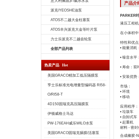
意大利佩德罗/威乐水泵
产品介
派克/YEOSHE油泵
PARKER
ATOS不二越大金柱塞泵
液压工程机
ATOS丰兴派克大金等叶片泵
在小体积中
力士乐派克不二越齿轮泵
特性和优点
• 能量消
全部产品列表
• 噪音水
热卖产品 Hot
• 寿命：
美国GRACO精加工低压隔膜泵
• 安装优
亨士乐标准光电增量型编码器 RI58-
市场：
• 环境
O/RI58-T
• 移动
4D150固瑞克高压隔膜泵
应用程序：
• 垃圾车
伊顿威格士马达
• 自卸式车
• 起重机
PW-176EAH威乐WILO水泵
材料 - 密
美国GRACO固瑞克膈膜/活塞泵
合成橡胶-N