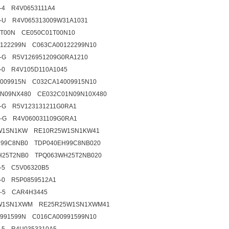
9-4 R4V0653111A4
5-U R4V065313009W31A1031
1T00N CE050C01T00N10
122299N C063CA00122299N10
5-G R5V126951209G0RA1210
5-0 R4V105D110A1045
009915N C032CA14009915N10
1N09NX480 CE032C01N09N10X480
0-G R5V123131211G0RA1
0-G R4V060031109G0RA1
W1SN1KW RE10R25W1SN1KW41
H99C8NB0 TDP040EH99C8NB020
H25T2NB0 TPQ063WH25T2NB020
5-5 C5V06320B5
8-0 R5P0859512A1
2-5 CAR4H3445
W1SN1XWM RE25R25W1SN1XWM41
991599N C016CA00991599N10