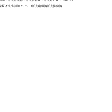
r比例阀，派克蓄能器，派克柱塞泵，派克叶片泵，parker柱
克齿轮泵派克比例阀PARKER派克电磁阀派克换向阀