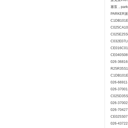
派克泵PAR
塞泵，par
PARKER
C1DB101E
C025CA10
C025E25S
C032E07L
CE016C0
CE040S0
026-3681
R25R35S
C1DB101E
026-6691
026-3700
C025D35S
026-3700
026-7042
CE025S0
026-4372