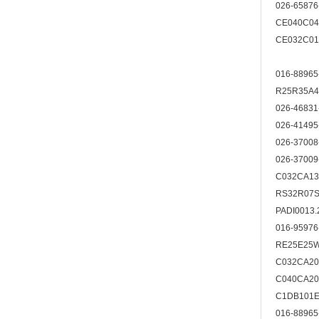
026-6587
CE040C0
CE032C0
016-8896
R25R35A
026-4683
026-4149
026-3700
026-3700
C032CA13
RS32R07
PADI001
016-9597
RE25E25
C032CA20
C040CA20
C1DB101E
016-8896