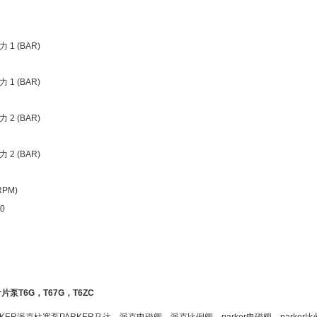
1 (BAR)
1 (BAR)
2 (BAR)
2 (BAR)
PM)
0
叶片泵T6G，T67G，T6ZC