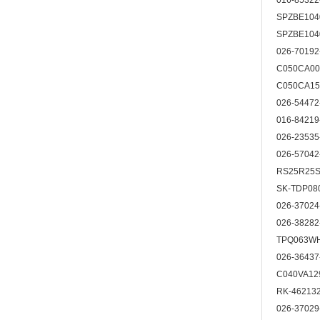
016-8532
SPZBE10
SPZBE10
026-7019
C050CA00
C050CA15
026-5447
016-8421
026-2353
026-5704
RS25R25
SK-TDP08
026-3702
026-3828
TPQ063W
026-3643
C040VA12
RK-46213
026-3702