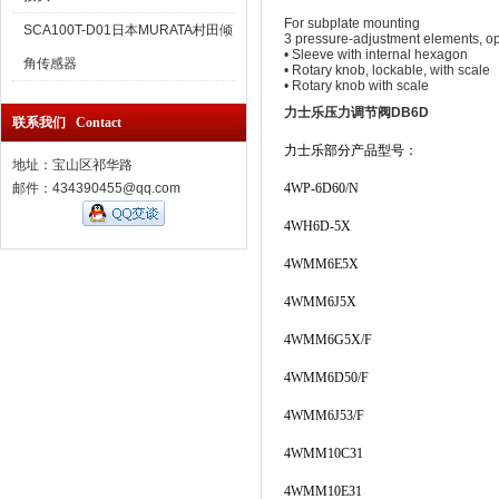
For subplate mounting
SCA100T-D01日本MURATA村田倾
3 pressure-adjustment elements, op
• Sleeve with internal hexagon
角传感器
• Rotary knob, lockable, with scale
• Rotary knob with scale
力士乐压力调节阀DB6D
联系我们 Contact
力士乐部分产品型号：
地址：宝山区祁华路
邮件：434390455@qq.com
4WP-6D60/N
4WH6D-5X
4WMM6E5X
4WMM6J5X
4WMM6G5X/F
4WMM6D50/F
4WMM6J53/F
4WMM10C31
4WMM10E31