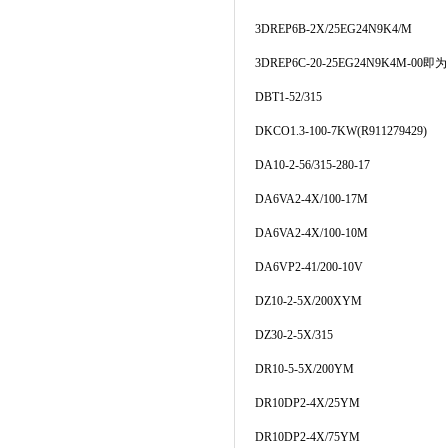
3DREP6B-2X/25EG24N9K4/M
3DREP6C-20-25EG24N9K4M-00
即为
DBT1-52/315
DKCO1.3-100-7KW(R911279429)
DA10-2-56/315-280-17
DA6VA2-4X/100-17M
DA6VA2-4X/100-10M
DA6VP2-41/200-10V
DZ10-2-5X/200XYM
DZ30-2-5X/315
DR10-5-5X/200YM
DR10DP2-4X/25YM
DR10DP2-4X/75YM