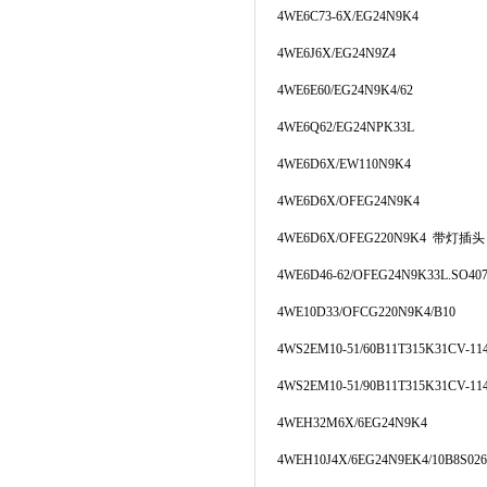
4WE6C73-6X/EG24N9K4
4WE6J6X/EG24N9Z4
4WE6E60/EG24N9K4/62
4WE6Q62/EG24NPK33L
4WE6D6X/EW110N9K4
4WE6D6X/OFEG24N9K4
4WE6D6X/OFEG220N9K4
带灯插头
4WE6D46-62/OFEG24N9K33L.SO40
4WE10D33/OFCG220N9K4/B10
4WS2EM10-51/60B11T315K31CV-11
4WS2EM10-51/90B11T315K31CV-11
4WEH32M6X/6EG24N9K4
4WEH10J4X/6EG24N9EK4/10B8S026