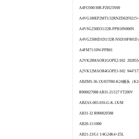
A4FO500/30R-PZH25N00
A4VG180EP2MT1/32RNZD02F0215+
A4VSG250EO1/22R-PPB10N000N
A4VG250HD1D1/32R-NSD10F001D
A4FM71/10W-PPB01
A2VK28MAOR1GOPE2-S02 202855
A2VK12MAOR4GOPE1-S02 944717
ABZMS-36-1X/0370M-K24
插头
（K2
R900027088 AB31-21/127 FT200V
ABZAS-065-016-G-K-1X/M
AB31-32 R900020588
AB20-11/1000
AB21-23/G1 1/4G24K4+Z5L