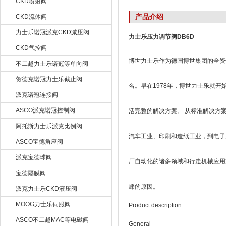
CKD喷射阀
产品介绍
CKD流体阀
力士乐诺冠派克CKD减压阀
力士乐压力调节阀DB6D
CKD气控阀
博世力士乐作为德国博世集团的全资子
不二越力士乐诺冠等单向阀
贺德克诺冠力士乐截止阀
名。早在1978年，博世力士乐就
派克诺冠连接阀
ASCO派克诺冠控制阀
活完整的解决方案。 从标准解决方
阿托斯力士乐派克比例阀
汽车工业、印刷和造纸工业，到电子
ASCO宝德角座阀
派克宝德球阀
厂自动化的诸多领域和行走机械应用
宝德隔膜阀
睐的原因。
派克力士乐CKD液压阀
MOOG力士乐伺服阀
Product description
ASCO不二越MAC等电磁阀
General