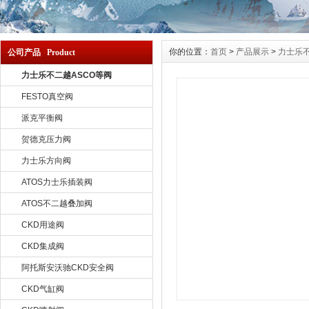
你的位置：
首页
>
产品展示
>
力士乐不
公司产品 Product
力士乐不二越ASCO等阀
FESTO真空阀
派克平衡阀
贺德克压力阀
力士乐方向阀
ATOS力士乐插装阀
ATOS不二越叠加阀
CKD用途阀
CKD集成阀
阿托斯安沃驰CKD安全阀
CKD气缸阀