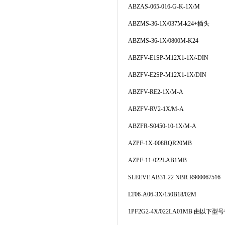
ABZAS-065-016-G-K-1X/M
ABZMS-36-1X/037M-k24+
插头
ABZMS-36-1X/0800M-K24
ABZFV-E1SP-M12X1-1X/-DIN
ABZFV-E2SP-M12X1-1X/DIN
ABZFV-RE2-1X/M-A
ABZFV-RV2-1X/M-A
ABZFR-S0450-10-1X/M-A
AZPF-1X-008RQR20MB
AZPF-11-022LAB1MB
SLEEVE AB31-22 NBR R900067516
LT06-A06-3X/150B18/02M
1PF2G2-4X/022LA01MB
由以下型号