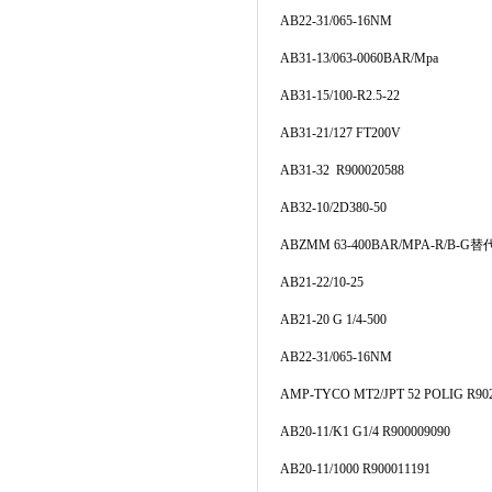
AB22-31/065-16NM
AB31-13/063-0060BAR/Mpa
AB31-15/100-R2.5-22
AB31-21/127 FT200V
AB31-32 R900020588
AB32-10/2D380-50
ABZMM 63-400BAR/MPA-R/B-G
替
AB21-22/10-25
AB21-20 G 1/4-500
AB22-31/065-16NM
AMP-TYCO MT2/JPT 52 POLIG R90
AB20-11/K1 G1/4 R900009090
AB20-11/1000 R900011191