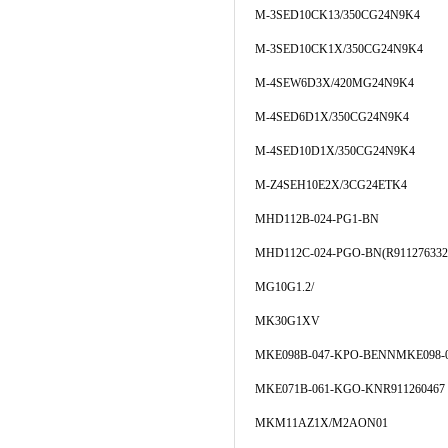
M-3SED10CK13/350CG24N9K4
M-3SED10CK1X/350CG24N9K4
M-4SEW6D3X/420MG24N9K4
M-4SED6D1X/350CG24N9K4
M-4SED10D1X/350CG24N9K4
M-Z4SEH10E2X/3CG24ETK4
MHD112B-024-PG1-BN
MHD112C-024-PGO-BN(R911276332
MG10G1.2/
MK30G1XV
MKE098B-047-KPO-BENNMKE098-0
MKE071B-061-KGO-KNR911260467
MKM11AZ1X/M2AON01