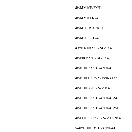
4WMM10E-3X/F
4WMM10D-3X
4WMU10Y31/B10
4WMU 10 D3X/
4 WE 6 D6X/EG24N9K4
4WE6C6X/EG24N9K4,
4WE10D3X/CG24N9K4
4WE10J31/CW230N9K4+Z5L
4WE10E33/CG24N9K4,
4WE10D3X/CG24N9K4+Z4
4WE10D3X/CG24N9K4+Z5L
4WEH16E7X/6EG24N9ES2K4
5-4WE10D33/CG24N9K4/C