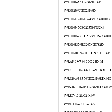
4WEH10J4X/6EG24N9EK4/B10
4WEH32J6X/6EG24N9K4
4WEH16EB70/6EG24N9EK4/B10D3
4WEH10J45/6EG205N9ETS2K4
4WEH10D45/6EG205N9ETS2K4/B10
4WEH10E45/6EG205N9ETS2K4
4WEH16HD7X/OF6EG24N9ETK4/B1
4WRAP 6 W7-04-30/G 24K4/M
4WEZ16E150-7X/6EG24N9EK31F1D
4WRZ10W6-85-70/6EG24N9ETK4/D
4WRZ16E150-70/6EG24N9ETK4/D3
4WRE6V16-21/G24K4/V
4WRE6E16-2X/G24K4/V