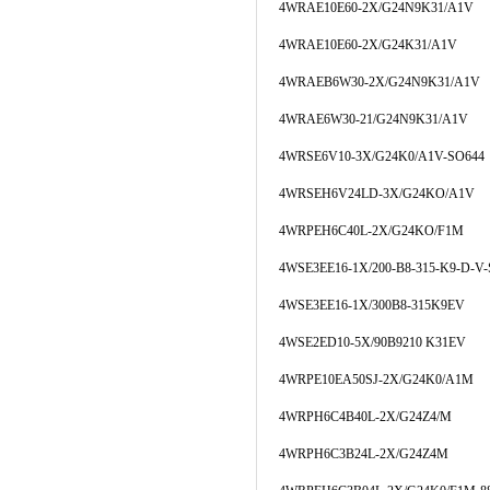
4WRAE10E60-2X/G24N9K31/A1V
4WRAE10E60-2X/G24K31/A1V
4WRAEB6W30-2X/G24N9K31/A1V
4WRAE6W30-21/G24N9K31/A1V
4WRSE6V10-3X/G24K0/A1V-SO644
4WRSEH6V24LD-3X/G24KO/A1V
4WRPEH6C40L-2X/G24KO/F1M
4WSE3EE16-1X/200-B8-315-K9-D-V-
4WSE3EE16-1X/300B8-315K9EV
4WSE2ED10-5X/90B9210 K31EV
4WRPE10EA50SJ-2X/G24K0/A1M
4WRPH6C4B40L-2X/G24Z4/M
4WRPH6C3B24L-2X/G24Z4M