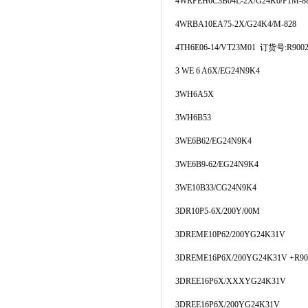
4WRPEH6C3B04L-2X/G24K0/F1M-8
4WRBA10EA75-2X/G24K4/M-828
4TH6E06-14/VT23M01
订货号
:R900
3 WE 6 A6X/EG24N9K4
3WH6A5X
3WH6B53
3WE6B62/EG24N9K4
3WE6B9-62/EG24N9K4
3WE10B33/CG24N9K4
3DR10P5-6X/200Y/00M
3DREME10P62/200YG24K31V
3DREME16P6X/200YG24K31V +R90
3DREE16P6X/XXXYG24K31V
3DREE16P6X/200YG24K31V