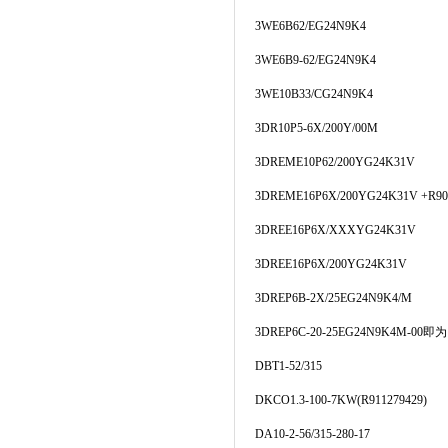
3WE6B62/EG24N9K4
3WE6B9-62/EG24N9K4
3WE10B33/CG24N9K4
3DR10P5-6X/200Y/00M
3DREME10P62/200YG24K31V
3DREME16P6X/200YG24K31V +R90
3DREE16P6X/XXXYG24K31V
3DREE16P6X/200YG24K31V
3DREP6B-2X/25EG24N9K4/M
3DREP6C-20-25EG24N9K4M-00
即为
DBT1-52/315
DKCO1.3-100-7KW(R911279429)
DA10-2-56/315-280-17