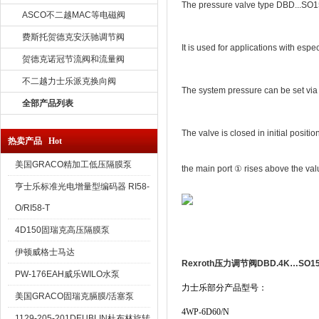
The pressure valve type DBD...SO156 
ASCO不二越MAC等电磁阀
费斯托贺德克安沃驰调节阀
It is used for applications with espe
贺德克诺冠节流阀和流量阀
不二越力士乐派克换向阀
The system pressure can be set via 
全部产品列表
The valve is closed in initial positio
热卖产品 Hot
美国GRACO精加工低压隔膜泵
the main port ① rises above the valu
亨士乐标准光电增量型编码器 RI58-
O/RI58-T
4D150固瑞克高压隔膜泵
伊顿威格士马达
Rexroth压力调节阀DBD.4K…SO1
PW-176EAH威乐WILO水泵
力士乐部分产品型号：
美国GRACO固瑞克膈膜/活塞泵
4WP-6D60/N
1129-205-201DEUBLIN杜布林旋转