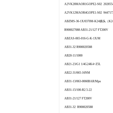
A2VK28MAOR1GOPE2-S02 202855
A2VK12MAOR4GOPE1-S02 944717
ABZMS-36-1X/0370M-K24
插头
（K2
R900027088 AB31-21/127 FT200V
ABZAS-065-016-G-K-1X/M
AB31-32 R900020588
AB20-11/1000
AB21-23/G1 1/4G24K4+Z5L
AB22-31/065-16NM
AB31-13/063-0060BAR/Mpa
AB31-15/100-R2.5-22
AB31-21/127 FT200V
AB31-32 R900020588