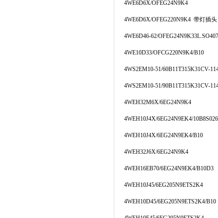
4WE6D6X/OFEG24N9K4
4WE6D6X/OFEG220N9K4
带灯插头
4WE6D46-62/OFEG24N9K33L.SO40
4WE10D33/OFCG220N9K4/B10
4WS2EM10-51/60B11T315K31CV-11
4WS2EM10-51/90B11T315K31CV-11
4WEH32M6X/6EG24N9K4
4WEH10J4X/6EG24N9EK4/10B8S026
4WEH10J4X/6EG24N9EK4/B10
4WEH32J6X/6EG24N9K4
4WEH16EB70/6EG24N9EK4/B10D3
4WEH10J45/6EG205N9ETS2K4
4WEH10D45/6EG205N9ETS2K4/B10