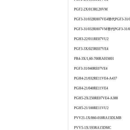
PGF2-2X/013RL20VM
PGF3-31/032RH07VE4
替代
PGF3-31/
PGF3-31/032RH07VM
替代
PGF3-31
PGH3-22/011RE07VU2
PGF3-3X/025RE07VE4
PR4-3X/1,60-700RA01M01
PGF3-31/040RE07VE4
PGH4-21/032RE11VE4-A437
PGH4-21/040RE11VE4
PGH5-2X/250RE07VE4-A388
PGH5-21/100RE11VU2
PVV21-1X/060-018RA15DLMB
PVV5-1X/193RA15DMC