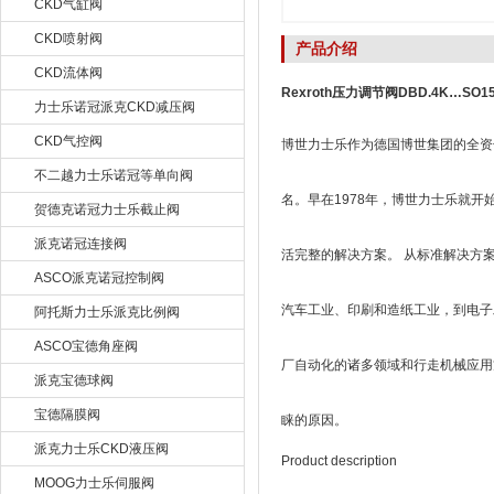
CKD气缸阀
CKD喷射阀
产品介绍
CKD流体阀
Rexroth压力调节阀DBD.4K…SO1
力士乐诺冠派克CKD减压阀
CKD气控阀
博世力士乐作为德国博世集团的全资子
不二越力士乐诺冠等单向阀
名。早在1978年，博世力士乐就
贺德克诺冠力士乐截止阀
派克诺冠连接阀
活完整的解决方案。 从标准解决方
ASCO派克诺冠控制阀
汽车工业、印刷和造纸工业，到电子
阿托斯力士乐派克比例阀
ASCO宝德角座阀
厂自动化的诸多领域和行走机械应用
派克宝德球阀
宝德隔膜阀
睐的原因。
派克力士乐CKD液压阀
Product description
MOOG力士乐伺服阀