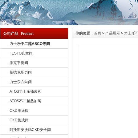
你的位置：
首页
>
产品展示
>
力士乐不
公司产品 Product
力士乐不二越ASCO等阀
FESTO真空阀
派克平衡阀
贺德克压力阀
力士乐方向阀
ATOS力士乐插装阀
ATOS不二越叠加阀
CKD用途阀
CKD集成阀
阿托斯安沃驰CKD安全阀