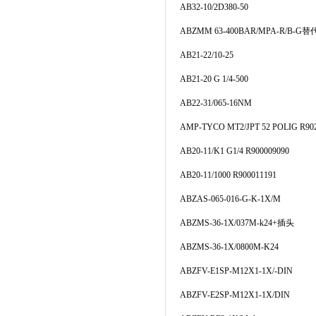
AB32-10/2D380-50
ABZMM 63-400BAR/MPA-R/B-G
替
AB21-22/10-25
AB21-20 G 1/4-500
AB22-31/065-16NM
AMP-TYCO MT2/JPT 52 POLIG R90
AB20-11/K1 G1/4 R900009090
AB20-11/1000 R900011191
ABZAS-065-016-G-K-1X/M
ABZMS-36-1X/037M-k24+
插头
ABZMS-36-1X/0800M-K24
ABZFV-E1SP-M12X1-1X/-DIN
ABZFV-E2SP-M12X1-1X/DIN