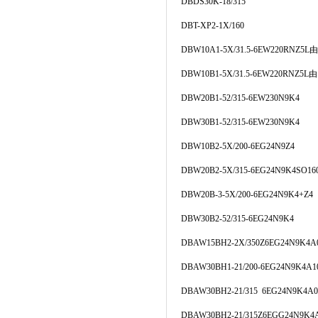
DBDS30K-18/315
DBT-XP2-1X/160
DBW10A1-5X/31.5-6EW220RNZ5L
由
DBW10B1-5X/31.5-6EW220RNZ5L
由
DBW20B1-52/315-6EW230N9K4
DBW30B1-52/315-6EW230N9K4
DBW10B2-5X/200-6EG24N9Z4
DBW20B2-5X/315-6EG24N9K4SO16
DBW20B-3-5X/200-6EG24N9K4+Z4
DBW30B2-52/315-6EG24N9K4
DBAW15BH2-2X/350Z6EG24N9K4A
DBAW30BH1-21/200-6EG24N9K4A1
DBAW30BH2-21/315 6EG24N9K4A0
DBAW30BH2-21/315Z6EGG24N9K4