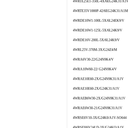
4WRTE25E1-350L-4X/6EG24K31/A1
4WRTE35V1000P-42/6EG24K31/A1M
4WRDE10W1-100L-5X/6L24EK9/V
4WRDE16W1-125L-5X/6L24K9/V
4WRDE16V-200L-5X/6L24K9/V
4WRL25V-370M-3X/G24Z4/M
4WRA6V30-22/G24N9K4/V
4WRA10W60-22/ G24N9K4/V
4WRAE10E60-2X/G24N9K31/A1V
4WRAE10E60-2X/G24K31/A1V
4WRAEB6W30-2X/G24N9K31/A1V
4WRAE6W30-21/G24N9K31/A1V
4WRSE6V10-3X/G24K0/A1V-SO644
4WRSEH6V24LD-3X/G24KO/A1V