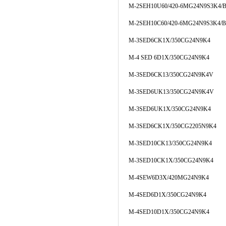
M-2SEH10U60/420-6MG24N9S3K4/B
M-2SEH10C60/420-6MG24N9S3K4/B
M-3SED6CK1X/350CG24N9K4
M-4 SED 6D1X/350CG24N9K4
M-3SED6CK13/350CG24N9K4V
M-3SED6UK13/350CG24N9K4V
M-3SED6UK1X/350CG24N9K4
M-3SED6CK1X/350CG2205N9K4
M-3SED10CK13/350CG24N9K4
M-3SED10CK1X/350CG24N9K4
M-4SEW6D3X/420MG24N9K4
M-4SED6D1X/350CG24N9K4
M-4SED10D1X/350CG24N9K4