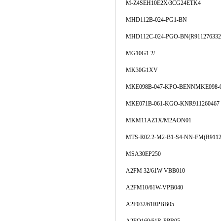
M-Z4SEH10E2X/3CG24ETK4
MHD112B-024-PG1-BN
MHD112C-024-PGO-BN(R911276332
MG10G1.2/
MK30G1XV
MKE098B-047-KPO-BENNMKE098-0
MKE071B-061-KGO-KNR911260467
MKM11AZ1X/M2AON01
MTS-R02.2-M2-B1-S4-NN-FM(R9112
MSA30EP250
A2FM 32/61W VBB010
A2FM10/61W-VPB040
A2F032/61RPBB05