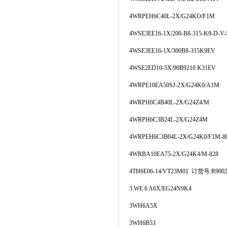
4WRPEH6C40L-2X/G24KO/F1M
4WSE3EE16-1X/200-B8-315-K9-D-V-
4WSE3EE16-1X/300B8-315K9EV
4WSE2ED10-5X/90B9210 K31EV
4WRPE10EA50SJ-2X/G24K0/A1M
4WRPH6C4B40L-2X/G24Z4/M
4WRPH6C3B24L-2X/G24Z4M
4WRPEH6C3B04L-2X/G24K0/F1M-8
4WRBA10EA75-2X/G24K4/M-828
4TH6E06-14/VT23M01
订货号
:R900
3 WE 6 A6X/EG24N9K4
3WH6A5X
3WH6B53