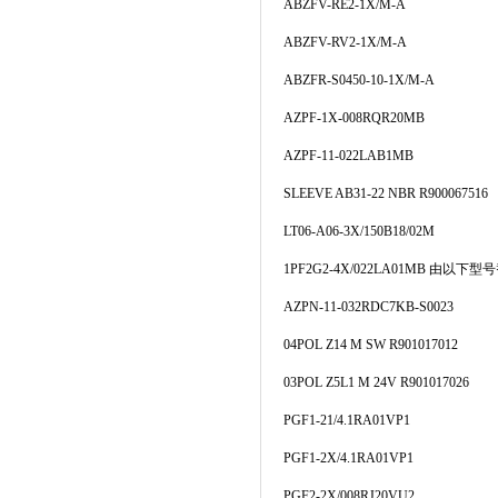
ABZFV-RE2-1X/M-A
ABZFV-RV2-1X/M-A
ABZFR-S0450-10-1X/M-A
AZPF-1X-008RQR20MB
AZPF-11-022LAB1MB
SLEEVE AB31-22 NBR R900067516
LT06-A06-3X/150B18/02M
1PF2G2-4X/022LA01MB
由以下型号
AZPN-11-032RDC7KB-S0023
04POL Z14 M SW R901017012
03POL Z5L1 M 24V R901017026
PGF1-21/4.1RA01VP1
PGF1-2X/4.1RA01VP1
PGF2-2X/008RJ20VU2