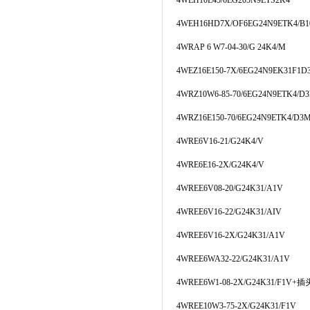
4WEH10E45/6EG205N9ETS2K4
4WEH16HD7X/OF6EG24N9ETK4/B1
4WRAP 6 W7-04-30/G 24K4/M
4WEZ16E150-7X/6EG24N9EK31F1D
4WRZ10W6-85-70/6EG24N9ETK4/D
4WRZ16E150-70/6EG24N9ETK4/D3
4WRE6V16-21/G24K4/V
4WRE6E16-2X/G24K4/V
4WREE6V08-20/G24K31/A1V
4WREE6V16-22/G24K31/AIV
4WREE6V16-2X/G24K31/A1V
4WREE6WA32-22/G24K31/A1V
4WREE6W1-08-2X/G24K31/F1V+
插
4WREE10W3-75-2X/G24K31/F1V