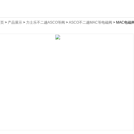
首页
>
产品展示
>
力士乐不二越ASCO等阀
>
ASCO不二越MAC等电磁阀
> MAC电磁阀