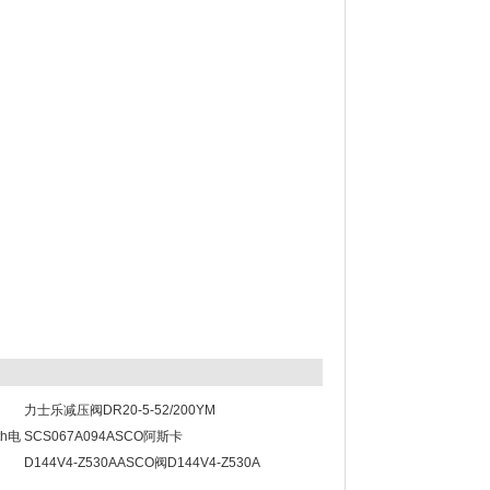
力士乐减压阀DR20-5-52/200YM
th电
SCS067A094ASCO阿斯卡
SCS067A094/R068B317L0V00F1
D144V4-Z530AASCO阀D144V4-Z530A