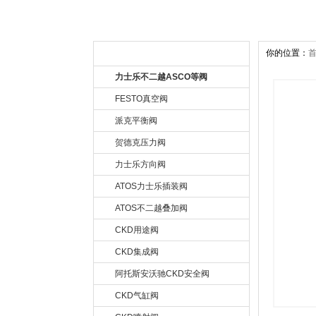
你的位置：
公司产品 Product
力士乐不二越ASCO等阀
FESTO真空阀
派克平衡阀
贺德克压力阀
力士乐方向阀
ATOS力士乐插装阀
ATOS不二越叠加阀
CKD用途阀
CKD集成阀
阿托斯安沃驰CKD安全阀
CKD气缸阀