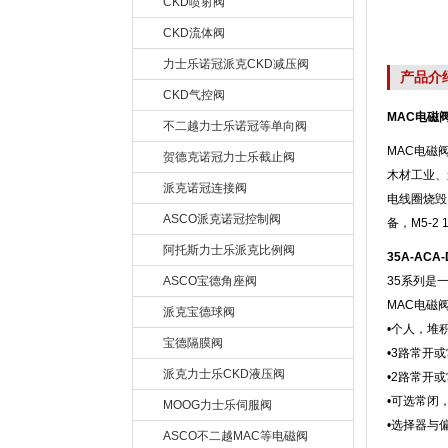
CKD喷射阀
CKD流体阀
力士乐诺冠派克CKD减压阀
产品介
CKD气控阀
MAC电磁阀
不二越力士乐诺冠等单向阀
MAC电磁
贺德克诺冠力士乐截止阀
木材工业、
派克诺冠连接阀
电线圈烧毁
ASCO派克诺冠控制阀
备，M5-2
阿托斯力士乐派克比例阀
35A-ACA
ASCO宝德角座阀
35系列是
MAC电磁
派克宝德球阀
•个人，堆
宝德隔膜阀
•3路常开
派克力士乐CKD液压阀
•2路常开
•可选常闭
MOOG力士乐伺服阀
•选择器与
ASCO不二越MAC等电磁阀