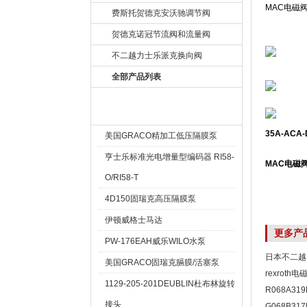
MAC电磁阀
费斯托贺德克安沃驰调节阀
贺德克诺冠节流阀和流量阀
不二越力士乐派克换向阀
全部产品列表
热卖产品 Hot
35A-ACA
美国GRACO精加工低压隔膜泵
亨士乐标准光电增量型编码器 RI58-
MAC电磁阀
O/RI58-T
4D150固瑞克高压隔膜泵
伊顿威格士马达
更多产
PW-176EAH威乐WILO水泵
日本不二越SS
美国GRACO固瑞克膈膜/活塞泵
rexroth电
1129-205-201DEUBLIN杜布林旋转
R068A31
接头
R068A319
G068B31