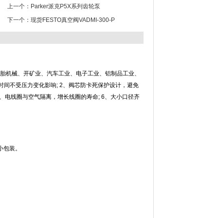
上一个：
Parker派克P5X系列齿轮泵
下一个：
现货FESTO真空阀VADMI-300-P
轮胎机械、开矿业、汽车工业、电子工业、铝制品工业、
时间不受压力变化影响; 2、阀芯防卡死保护设计，避免
5、电线圈与空气隔离，增长线圈的寿命; 6、大小口径齐
的小包装。