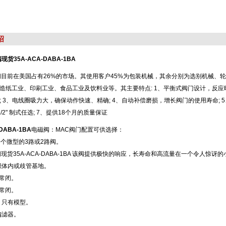
绍
现货35A-ACA-DABA-1BA
阀目前在美国占有26%的市场。其使用客户45%为包装机械，其余分别为选别机械、
造纸工业、印刷工业、食品工业及饮料业等。其主要特点: 1、平衡式阀门设计，反应
; 3、电线圈吸力大，确保动作快速、精确; 4、自动补偿磨损，增长阀门的使用寿命; 
 1/2" 制式任选; 7、提供18个月的质量保证
-DABA-1BA
电磁阀：MAC阀门配置可供选择：
一个微型的3路或2路阀。
阀现货35A-ACA-DABA-1BA 该阀提供极快的响应，长寿命和高流量在一个令人惊讶
积体内或歧管基地。
或常闭。
或常闭。
，只有模型。
偏滤器。