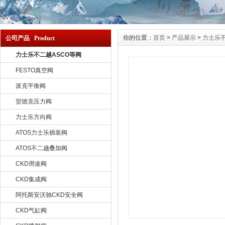
你的位置：
首页
>
产品展示
>
力士乐不
公司产品 Product
力士乐不二越ASCO等阀
FESTO真空阀
派克平衡阀
贺德克压力阀
力士乐方向阀
ATOS力士乐插装阀
ATOS不二越叠加阀
CKD用途阀
CKD集成阀
阿托斯安沃驰CKD安全阀
CKD气缸阀