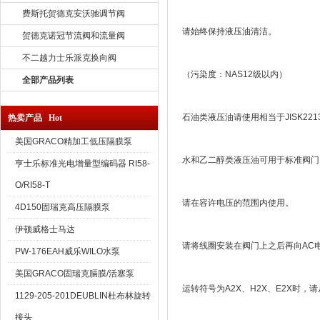
费斯托贺德克安沃驰调节阀
请始终保持液压油清洁。
贺德克诺冠节流阀和流量阀
不二越力士乐派克换向阀
（污染度：NAS12级以内）
全部产品列表
石油类液压油请使用相当于JISK22
热卖产品 Hot
美国GRACO精加工低压隔膜泵
水和乙二醇类液压油可用于标准阀门。
亨士乐标准光电增量型编码器 RI58-
O/RI58-T
请在容许电压的范围内使用。
4D150固瑞克高压隔膜泵
伊顿威格士马达
请将线圈安装在阀门上之后再向AC
PW-176EAH威乐WILO水泵
美国GRACO固瑞克膈膜/活塞泵
运转符号为A2X、H2X、E2X时，
1129-205-201DEUBLIN杜布林旋转
接头