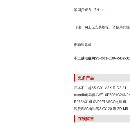
紧固扭矩 5～7N・m
（注）阀上无安装螺栓。请使用的螺
电磁铁总成
不二越电磁阀SS-G01-E3X-R-D2-31
更多产品
日本不二越SS-G01-A3X-R-D2-31
rexroth电磁阀4WE10D50/HG24N9
R068A319L0V00F1ASCO电磁阀
R068A319L0V00F1
现货SMC电磁阀SY3120-5LZD-M5
在线留言