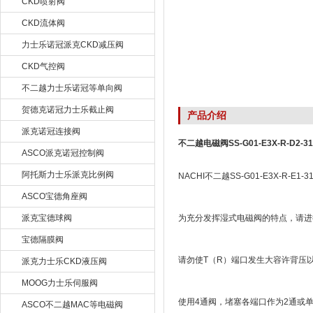
CKD喷射阀
CKD流体阀
力士乐诺冠派克CKD减压阀
CKD气控阀
不二越力士乐诺冠等单向阀
贺德克诺冠力士乐截止阀
产品介绍
派克诺冠连接阀
不二越电磁阀SS-G01-E3X-R-D2-31
ASCO派克诺冠控制阀
阿托斯力士乐派克比例阀
NACHI不二越SS-G01-E3X-R-E1-3
ASCO宝德角座阀
派克宝德球阀
为充分发挥湿式电磁阀的特点，请进
宝德隔膜阀
请勿使T（R）端口发生大容许背压
派克力士乐CKD液压阀
MOOG力士乐伺服阀
使用4通阀，堵塞各端口作为2通或
ASCO不二越MAC等电磁阀