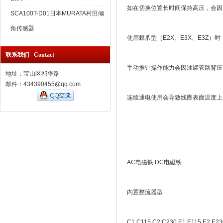
如在切换位置长时间保持高压，会因
SCA100T-D01日本MURATA村田倾
角传感器
使用棘爪型（E2X、E3X、E3Z
联系我们 Contact
手动推针操作能力会因油罐管路背压
地址：宝山区祁华路
邮件：434390455@qq.com
连续通电使用会导致线圈表面温度上
AC电磁铁 DC电磁铁
内置整流器型
C1 C115 C2 C230 E1 E115 E2 E23