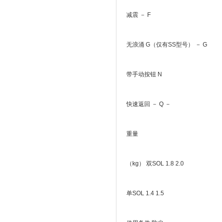
减震 － F
无浪涌 G（仅有SS型号） － G
带手动按钮 N
快速返回 － Q －
重量
（kg） 双SOL 1.8 2.0
单SOL 1.4 1.5