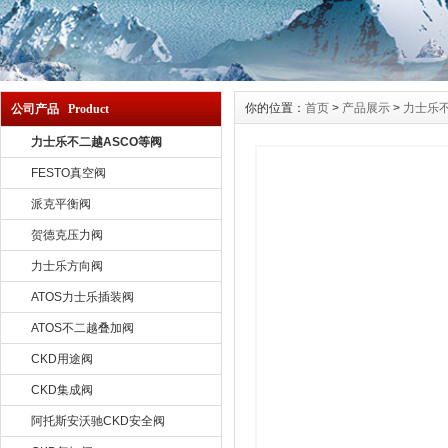
你的位置：
首页
>
产品展示
>
力士乐不
公司产品 Product
力士乐不二越ASCO等阀
FESTO真空阀
派克平衡阀
贺德克压力阀
力士乐方向阀
ATOS力士乐插装阀
ATOS不二越叠加阀
CKD用途阀
CKD集成阀
阿托斯安沃驰CKD安全阀