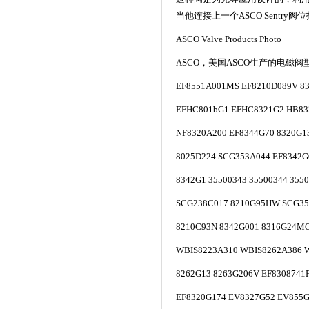
当他连接上一个ASCO Sentry阀
ASCO Valve Products Photo
ASCO，美国ASCO生产的电磁阀
EF8551A001MS EF8210D089V 8
EFHC801bG1 EFHC8321G2 HB83
NF8320A200 EF8344G70 8320G1
8025D224 SCG353A044 EF8342G
8342G1 35500343 35500344 355
SCG238C017 8210G95HW SCG35
8210C93N 8342G001 8316G24M
WBIS8223A310 WBIS8262A386 
8262G13 8263G206V EF8308741
EF8320G174 EV8327G52 EV855G