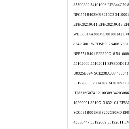
35500382 54191006 EF8344G70 
NFG551B402MS 8210G2 5419001
EFHC8210G11 EFHC8210G13 EF
WBIS8314A300MO 88100142 EV
8342G001 WPTISB307A406 V83
NFB551B401 EF8320G18 541008
55102009 55102011 EF8300D61U
U8325B39V SCE238A007 430041
55192005 E238A207 34207093 E
HT8316G074 12100309 34203086
19200001 8210G13 8321G1 EF8
SCG531B001MS 8262G80M0 EF8
43550447 55192009 55192011 E