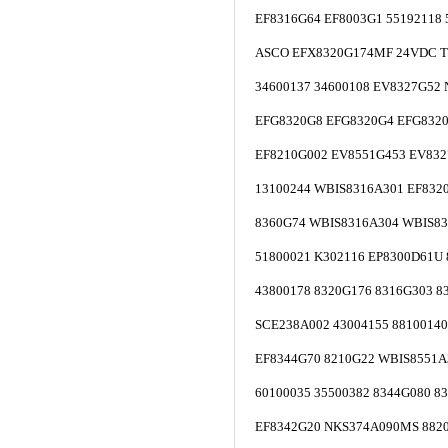
EF8316G64 EF8003G1 55192118 
ASCO EFX8320G174MF 24VDC 
34600137 34600108 EV8327G52
EFG8320G8 EFG8320G4 EFG832
EF8210G002 EV8551G453 EV832
13100244 WBIS8316A301 EF832
8360G74 WBIS8316A304 WBIS83
51800021 K302116 EP8300D61U
43800178 8320G176 8316G303 8
SCE238A002 43004155 88100140
EF8344G70 8210G22 WBIS8551
60100035 35500382 8344G080 8
EF8342G20 NKS374A090MS 8820