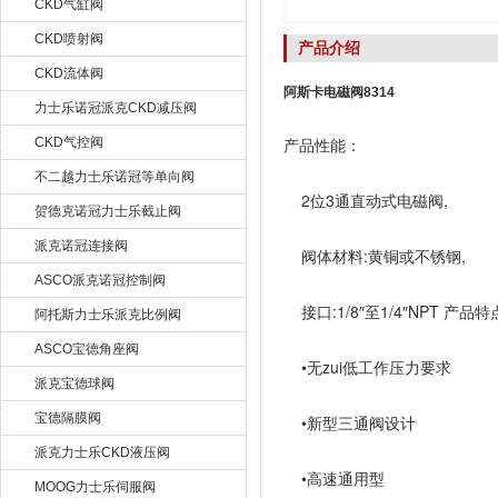
CKD气缸阀
CKD喷射阀
产品介绍
CKD流体阀
阿斯卡电磁阀8314
力士乐诺冠派克CKD减压阀
产品性能：
CKD气控阀
不二越力士乐诺冠等单向阀
2位3通直动式电磁阀,
贺德克诺冠力士乐截止阀
派克诺冠连接阀
阀体材料:黄铜或不锈钢,
ASCO派克诺冠控制阀
接口:1/8″至1/4″NPT 产品特
阿托斯力士乐派克比例阀
ASCO宝德角座阀
•无zui低工作压力要求
派克宝德球阀
宝德隔膜阀
•新型三通阀设计
派克力士乐CKD液压阀
•高速通用型
MOOG力士乐伺服阀