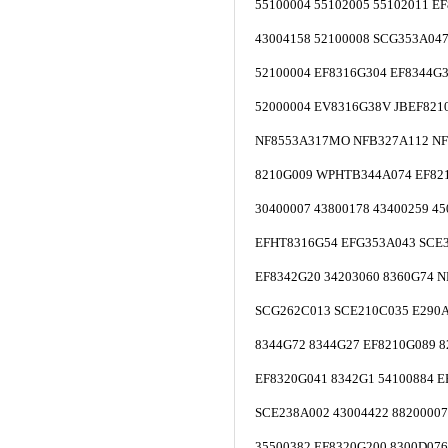
55100004 55102005 55102011 E
43004158 52100008 SCG353A04
52100004 EF8316G304 EF8344G
52000004 EV8316G38V JBEF821
NF8553A317MO NFB327A112 NF
8210G009 WPHTB344A074 EF821
30400007 43800178 43400259 4
EFHT8316G54 EFG353A043 SCE
EF8342G20 34203060 8360G74 
SCG262C013 SCE210C035 E290A
8344G72 8344G27 EF8210G089 
EF8320G041 8342G1 54100884 E
SCE238A002 43004422 88200007
35500382 EF8320G200 8300D07