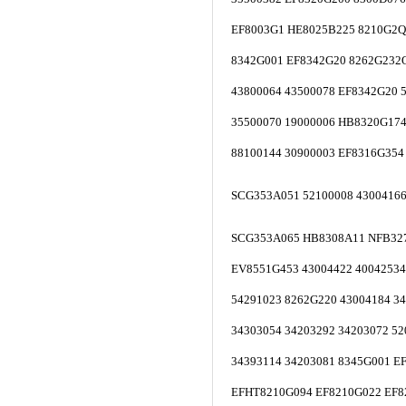
EF8003G1 HE8025B225 8210G2Q
8342G001 EF8342G20 8262G232
43800064 43500078 EF8342G20 
35500070 19000006 HB8320G174
88100144 30900003 EF8316G354
SCG353A051 52100008 43004166
SCG353A065 HB8308A11 NFB32
EV8551G453 43004422 40042534
54291023 8262G220 43004184 3
34303054 34203292 34203072 5
34393114 34203081 8345G001 E
EFHT8210G094 EF8210G022 EF8