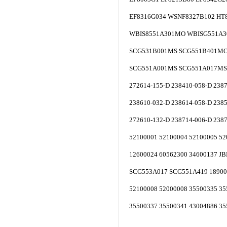
EF8316G034 WSNF8327B102 HT
WBIS8551A301MO WBISG551A
SCG531B001MS SCG551B401MO
SCG551A001MS SCG551A017MS 
272614-155-D 238410-058-D 238
238610-032-D 238614-058-D 238
272610-132-D 238714-006-D 238
52100001 52100004 52100005 5
12600024 60562300 34600137 J
SCG553A017 SCG551A419 18900
52100008 52000008 35500335 3
35500337 35500341 43004886 35