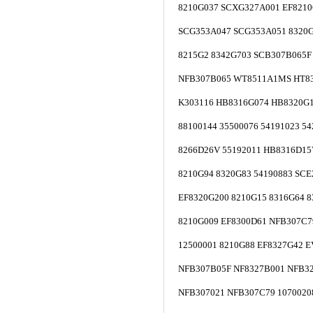
8210G037 SCXG327A001 EF821
SCG353A047 SCG353A051 8320
8215G2 8342G703 SCB307B065
NFB307B065 WT8511A1MS HT8
K303116 HB8316G074 HB8320G1
88100144 35500076 54191023 5
8266D26V 55192011 HB8316D
8210G94 8320G83 54190883 SC
EF8320G200 8210G15 8316G64 
8210G009 EF8300D61 NFB307C
12500001 8210G88 EF8327G42 
NFB307B05F NF8327B001 NFB3
NFB307021 NFB307C79 1070020