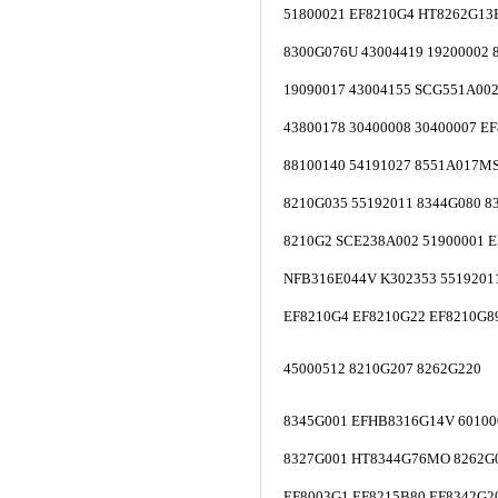
51800021 EF8210G4 HT8262G13
8300G076U 43004419 19200002 
19090017 43004155 SCG551A00
43800178 30400008 30400007 E
88100140 54191027 8551A017M
8210G035 55192011 8344G080 8
8210G2 SCE238A002 51900001 
NFB316E044V K302353 5519201
EF8210G4 EF8210G22 EF8210G8
45000512 8210G207 8262G220
8345G001 EFHB8316G14V 60100
8327G001 HT8344G76MO 8262G
EF8003G1 EF8215B80 EF8342G2