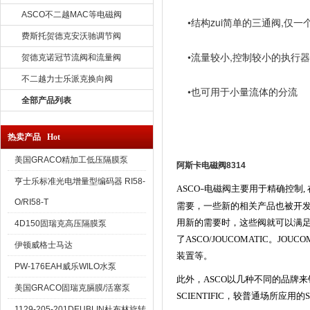
ASCO不二越MAC等电磁阀
•结构zui简单的三通阀,仅一
费斯托贺德克安沃驰调节阀
•流量较小,控制较小的执行
贺德克诺冠节流阀和流量阀
不二越力士乐派克换向阀
•也可用于小量流体的分流
全部产品列表
热卖产品 Hot
美国GRACO精加工低压隔膜泵
阿斯卡电磁阀8314
亨士乐标准光电增量型编码器 RI58-
ASCO
电磁阀主要用于精确控制,
–
O/RI58-T
需要，一些新的相关产品也被开发
用新的需要时，这些阀就可以满足原
4D150固瑞克高压隔膜泵
了ASCO/JOUCOMATIC。
伊顿威格士马达
装置等。
PW-176EAH威乐WILO水泵
此外，ASCO以几种不同的品牌来销
美国GRACO固瑞克膈膜/活塞泵
SCIENTIFIC，较普通场所应
1129-205-201DEUBLIN杜布林旋转