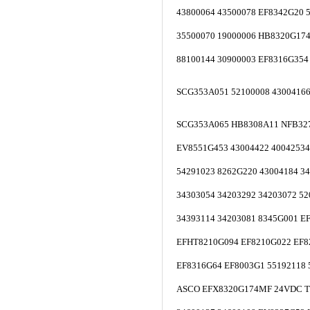
43800064 43500078 EF8342G20 
35500070 19000006 HB8320G174
88100144 30900003 EF8316G354
SCG353A051 52100008 43004166
SCG353A065 HB8308A11 NFB32
EV8551G453 43004422 40042534
54291023 8262G220 43004184 3
34303054 34203292 34203072 5
34393114 34203081 8345G001 E
EFHT8210G094 EF8210G022 EF8
EF8316G64 EF8003G1 55192118 
ASCO EFX8320G174MF 24VDC 