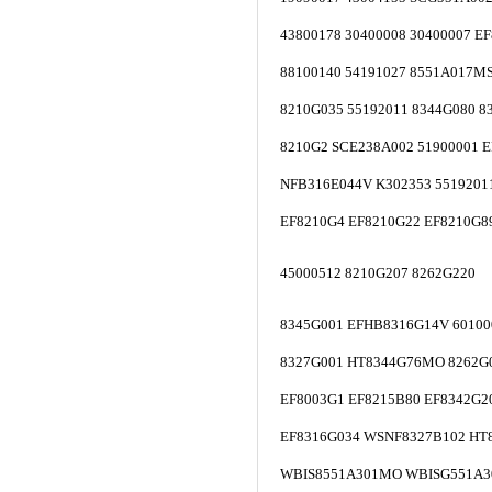
43800178 30400008 30400007 E
88100140 54191027 8551A017M
8210G035 55192011 8344G080 8
8210G2 SCE238A002 51900001 
NFB316E044V K302353 5519201
EF8210G4 EF8210G22 EF8210G8
45000512 8210G207 8262G220
8345G001 EFHB8316G14V 60100
8327G001 HT8344G76MO 8262G
EF8003G1 EF8215B80 EF8342G2
EF8316G034 WSNF8327B102 HT
WBIS8551A301MO WBISG551A