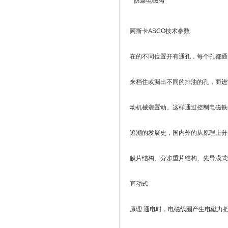
* 防爆电磁阀
阿斯卡ASCO技术参数
在的不同位置开有通孔，每个孔都通
来档住或漏出不同的排油的孔，而进
动机械装置动。这样通过控制电磁铁
追溯的发展史，国内外的从原理上分
膜片结构、分步重片结构、先导膜式
直动式
原理:通电时，电磁线圈产生电磁力