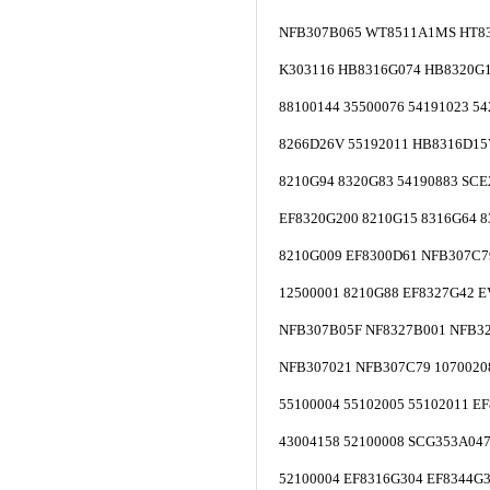
NFB307B065 WT8511A1MS HT8
K303116 HB8316G074 HB8320G1
88100144 35500076 54191023 5
8266D26V 55192011 HB8316D
8210G94 8320G83 54190883 SC
EF8320G200 8210G15 8316G64 
8210G009 EF8300D61 NFB307C
12500001 8210G88 EF8327G42 
NFB307B05F NF8327B001 NFB3
NFB307021 NFB307C79 1070020
55100004 55102005 55102011 E
43004158 52100008 SCG353A04
52100004 EF8316G304 EF8344G