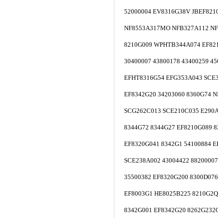
52000004 EV8316G38V JBEF821
NF8553A317MO NFB327A112 NF
8210G009 WPHTB344A074 EF821
30400007 43800178 43400259 4
EFHT8316G54 EFG353A043 SCE
EF8342G20 34203060 8360G74 
SCG262C013 SCE210C035 E290A
8344G72 8344G27 EF8210G089 
EF8320G041 8342G1 54100884 E
SCE238A002 43004422 88200007
35500382 EF8320G200 8300D07
EF8003G1 HE8025B225 8210G2Q
8342G001 EF8342G20 8262G232