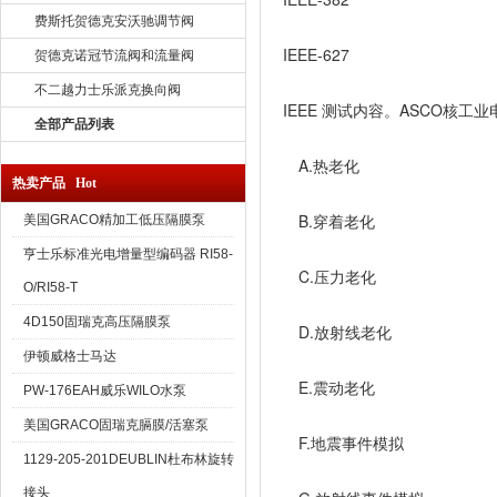
费斯托贺德克安沃驰调节阀
IEEE-627
贺德克诺冠节流阀和流量阀
不二越力士乐派克换向阀
IEEE 测试内容。ASCO核工
全部产品列表
A.热老化
热卖产品 Hot
B.穿着老化
美国GRACO精加工低压隔膜泵
亨士乐标准光电增量型编码器 RI58-
C.压力老化
O/RI58-T
4D150固瑞克高压隔膜泵
D.放射线老化
伊顿威格士马达
E.震动老化
PW-176EAH威乐WILO水泵
美国GRACO固瑞克膈膜/活塞泵
F.地震事件模拟
1129-205-201DEUBLIN杜布林旋转
接头