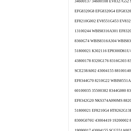
34600137 34600108 EV8327G52
EFG8320G8 EFG8320G4 EFG832
EF8210G002 EV8551G453 EV832
13100244 WBIS8316A301 EF832
8360G74 WBIS8316A304 WBIS83
51800021 K302116 EP8300D61U
43800178 8320G176 8316G303 8
SCE238A002 43004155 88100140
EF8344G70 8210G22 WBIS8551
60100035 35500382 8344G080 8
EF8342G20 NKS374A090MS 8820
51800021 EF8210G4 HT8262G13
8300G076U 43004419 19200002 
19090017 43004155 SCG551A00