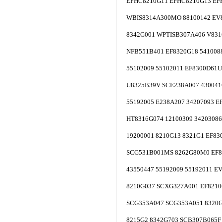
EFHC8210G11 EFHC8210G13 EF
WBIS8314A300MO 88100142 EV
8342G001 WPTISB307A406 V83
NFB551B401 EF8320G18 541008
55102009 55102011 EF8300D61U
U8325B39V SCE238A007 430041
55192005 E238A207 34207093 E
HT8316G074 12100309 34203086
19200001 8210G13 8321G1 EF8
SCG531B001MS 8262G80M0 EF8
43550447 55192009 55192011 E
8210G037 SCXG327A001 EF821
SCG353A047 SCG353A051 8320
8215G2 8342G703 SCB307B065