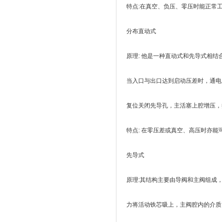
特点:在真空、负压、零压时能正常工
分布直动式
原理: 他是一种直动式和先导式相
当入口与出口达到启动压差时，通电
复位关闭先导孔，主活塞上腔增压，
特点: 在零压差或真空、高压时亦
先导式
原理:其结构主要由导阀和主阀组成
力将活动铁芯吸上，主阀腔内的介质