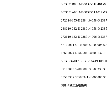
SCG531B001MS SCG551B401MO
SCG551A001MS SCG551A017MS 
272614-155-D 238410-058-D 238
238610-032-D 238614-058-D 238
272610-132-D 238714-006-D 238
52100001 52100004 52100005 5
12600024 60562300 34600137 J
SCG553A017 SCG551A419 18900
52100008 52000008 35500335 3
35500337 35500341 43004886 35
阿斯卡核工业电磁阀