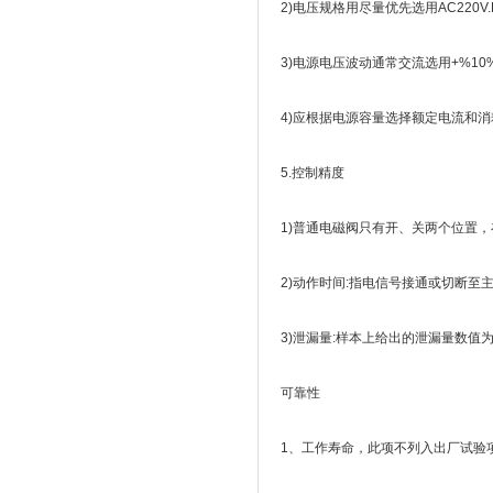
2)电压规格用尽量优先选用AC220V.D
3)电源电压波动通常交流选用+%10
4)应根据电源容量选择额定电流和
5.控制精度
1)普通电磁阀只有开、关两个位置
2)动作时间:指电信号接通或切断至
3)泄漏量:样本上给出的泄漏量数值
可靠性
1、工作寿命，此项不列入出厂试验项