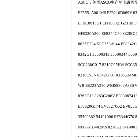
ASCO，美国ASCO生产的电磁阀
EF8551A001MS EF8210D089V 8
EFHC801bG1 EFHC8321G2 HB83
NF8320A200 EF8344G70 8320G1
8025D224 SCG353A044 EF8342G
8342G1 35500343 35500344 355
SCG238C017 8210G95HW SCG35
8210C93N 8342G001 8316G24M
WBIS8223A310 WBIS8262A386 
8262G13 8263G206V EF8308741
EF8320G174 EV8327G52 EV855G
35500382 54191006 EF8344G70 
NFG551B402MS 8210G2 5419001