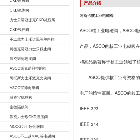
CKD喷射阀
产品介绍
CKD流体阀
阿斯卡核工业电磁阀
力士乐诺冠派克CKD减压阀
ASCO核工业电磁阀，ASCO
CKD气控阀
不二越力士乐诺冠等单向阀
产品，ASCO的核工业电磁阀在
贺德克诺冠力士乐截止阀
派克诺冠连接阀
和高品质著称于核工业领域了核
ASCO派克诺冠控制阀
ASCO提供核工业有资格的
阿托斯力士乐派克比例阀
ASCO宝德角座阀
电厂的惰性瓦斯。ASCO的核工
派克宝德球阀
宝德隔膜阀
IEEE-323
派克力士乐CKD液压阀
IEEE-344
MOOG力士乐伺服阀
ASCO不二越MAC等电磁阀
IEEE-382