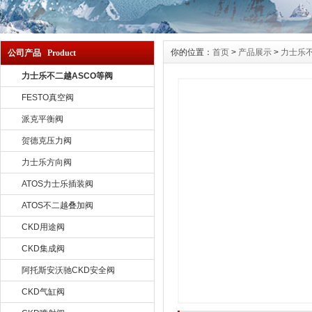
你的位置：
首页
>
产品展示
>
力士乐不
公司产品 Product
力士乐不二越ASCO等阀
FESTO真空阀
派克平衡阀
贺德克压力阀
力士乐方向阀
ATOS力士乐插装阀
ATOS不二越叠加阀
CKD用途阀
CKD集成阀
阿托斯安沃驰CKD安全阀
CKD气缸阀