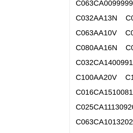
C063CA009999
C032AA13N C0
C063AA10V C0
C080AA16N C0
C032CA140099
C100AA20V C1
C016CA151008
C025CA111309
C063CA101320