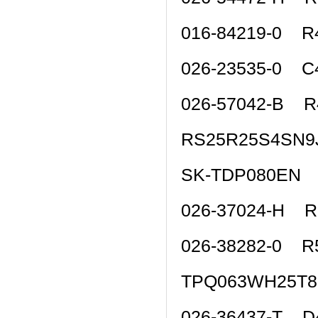
016-84219-0 R
026-23535-0 C
026-57042-B 
RS25R25S4SN9
SK-TDP080EN 
026-37024-H R
026-38282-0 R
TPQ063WH25T
026-36437-T 