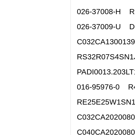
026-37008-H 
026-37009-U 
C032CA130013
RS32R07S4SN
PADI0013.20
016-95976-0 R
RE25E25W1SN
C032CA202008
C040CA202008