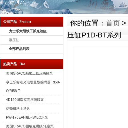
你的位置：
首页
公司产品 Product
力士乐太阳铁工派克油缸
压缸P1D-BT系列
液压缸
全部产品列表
热卖产品 Hot
美国GRACO精加工低压隔膜泵
亨士乐标准光电增量型编码器 RI58-
O/RI58-T
4D150固瑞克高压隔膜泵
伊顿威格士马达
PW-176EAH威乐WILO水泵
美国GRACO固瑞克膈膜/活塞泵