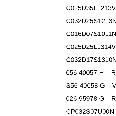
C025D35L1213
C032D25S1213
C016D07S1011
C025D25L1314
C032D17S1310
056-40057-H 
S56-40058-G 
026-95978-G R
CP032S07U00N