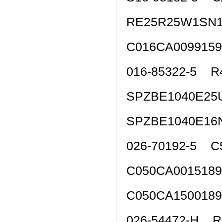
RE25R25W1SN
C016CA009915
016-85322-5 R
SPZBE1040E25
SPZBE1040E16
026-70192-5 C
C050CA001518
C050CA150018
026-54472-H R