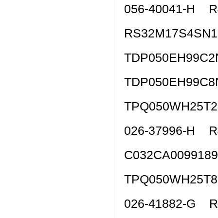
056-40041-H 
RS32M17S4SN
TDP050EH99C2
TDP050EH99C8
TPQ050WH25T
026-37996-H 
C032CA009918
TPQ050WH25T
026-41882-G 