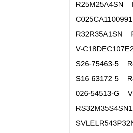
R25M25A4SN 
C025CA110099
R32R35A1SN 
V-C18DEC107E2
S26-75463-5 R
S16-63172-5 R
026-54513-G 
RS32M35S4SN
SVLELR543P32