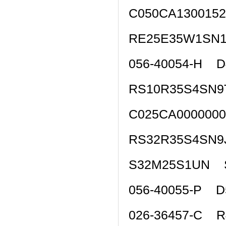
C050CA130015
RE25E35W1SN
056-40054-H D
RS10R35S4SN
C025CA000000
RS32R35S4SN
S32M25S1UN 
056-40055-P D
026-36457-C 