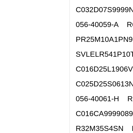
C032D07S9999
056-40059-A 
PR25M10A1PN
SVLELR541P10
C016D25L1906
C025D25S0613
056-40061-H 
C016CA999908
R32M35S4SN 