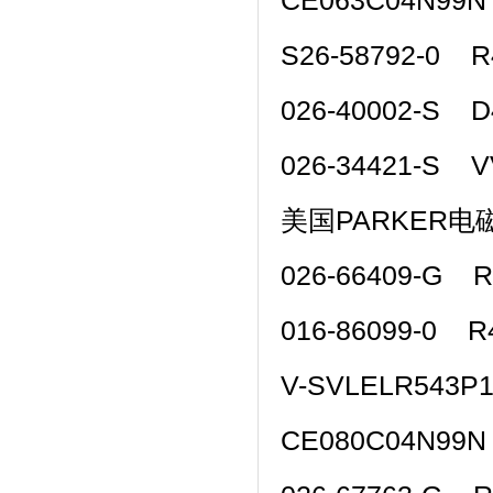
CE063C04N99N
S26-58792-0 
026-40002-S 
026-34421-S 
美国PARKER
026-66409-G 
016-86099-0 R
V-SVLELR543P
CE080C04N99N