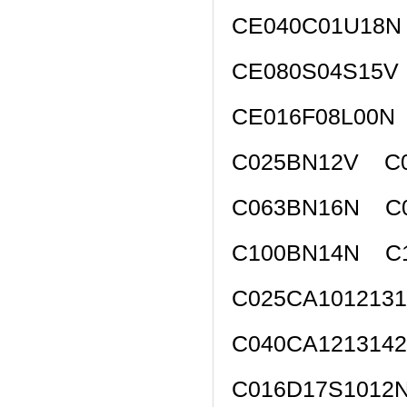
CE040C01U18N
CE080S04S15V
CE016F08L00N
C025BN12V C0
C063BN16N C
C100BN14N C
C025CA101213
C040CA121314
C016D17S1012