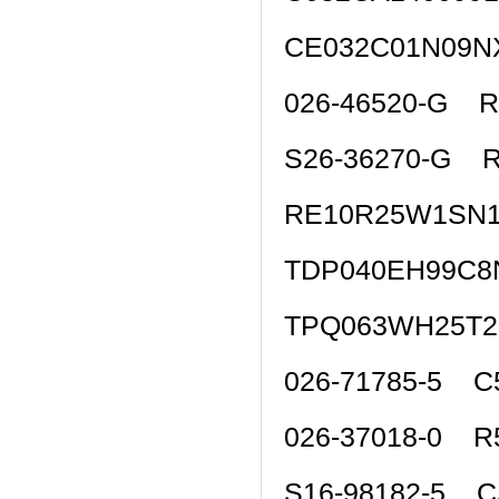
CE032C01N09N
026-46520-G R
S26-36270-G 
RE10R25W1SN
TDP040EH99C8
TPQ063WH25T
026-71785-5 C
026-37018-0 R
S16-98182-5 