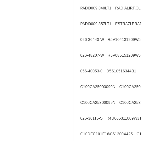
PADI0009.340LT1 RADIALIP.F.O
PADI0009.357LT1 ESTRAZI.ERA
026-36443-W R5V104131209W5
026-48207-W R5V085151209W5
056-40053-0 D5S10516344B1
C100CA25003099N C100CA250
C100CA25300099N C100CA253
026-36115-S R4U065311009W3
C10DEC101E16/0S1200X425 C1