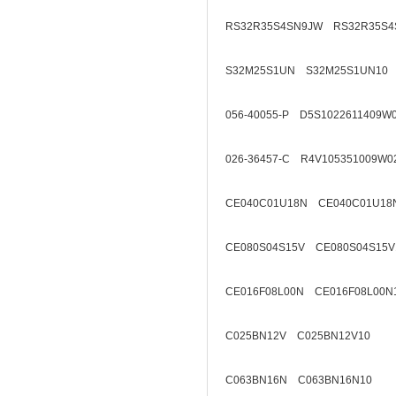
RS32R35S4SN9JW RS32R35S4
S32M25S1UN S32M25S1UN10
056-40055-P D5S1022611409W
026-36457-C R4V105351009W0
CE040C01U18N CE040C01U18
CE080S04S15V CE080S04S15V
CE016F08L00N CE016F08L00N
C025BN12V C025BN12V10
C063BN16N C063BN16N10