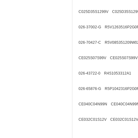
C025D35S1299V C025D35S129
026-37002-G R5V1263516P2G0
026-70427-C R5V085351209W0
CE025S07S99V CE025S07S99V
026-43722-0 R4S1053312A1
026-65876-G R5P1042316P2G0
CE040C04N99N CE040C04N99
CE032C01S12V CE032C01S12V