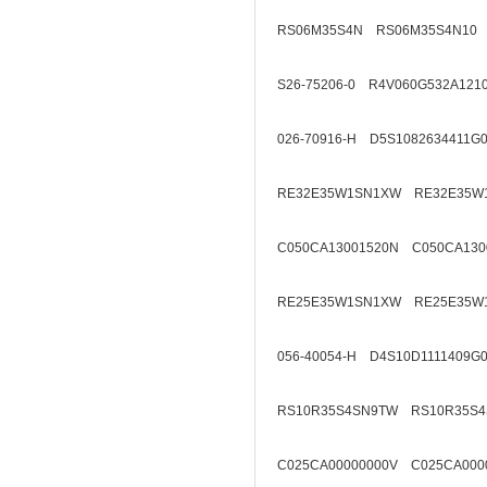
RS06M35S4N RS06M35S4N10
S26-75206-0 R4V060G532A121
026-70916-H D5S1082634411G
RE32E35W1SN1XW RE32E35W
C050CA13001520N C050CA130
RE25E35W1SN1XW RE25E35W
056-40054-H D4S10D1111409G
RS10R35S4SN9TW RS10R35S4
C025CA00000000V C025CA000