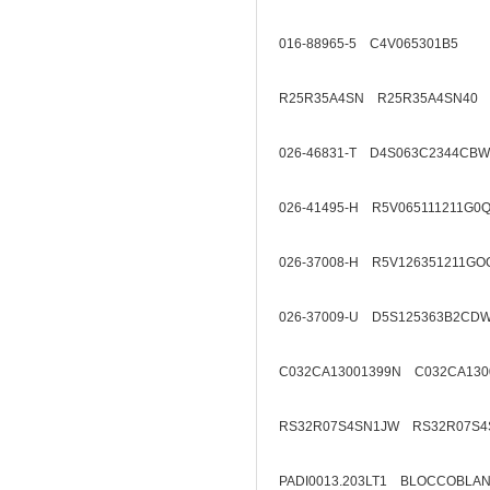
016-88965-5 C4V065301B5
R25R35A4SN R25R35A4SN40
026-46831-T D4S063C2344CBW
026-41495-H R5V065111211G0
026-37008-H R5V126351211GO
026-37009-U D5S125363B2CD
C032CA13001399N C032CA130
RS32R07S4SN1JW RS32R07S4
PADI0013.203LT1 BLOCCOBL