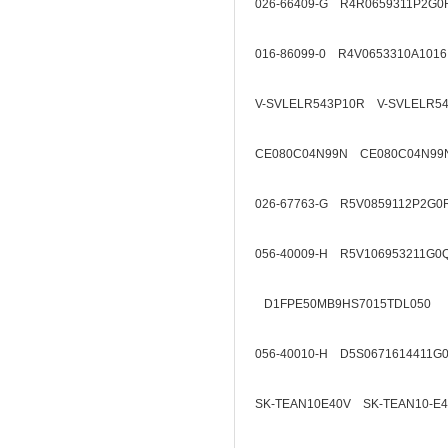
026-66409-G R4R0659311P2G0
016-86099-0 R4V0653310A1016
V-SVLELR543P10R V-SVLELR5
CE080C04N99N CE080C04N99
026-67763-G R5V0859112P2G0
056-40009-H R5V106953211G0
D1FPE50MB9HS7015TDL050
056-40010-H D5S0671614411G
SK-TEAN10E40V SK-TEAN10-E