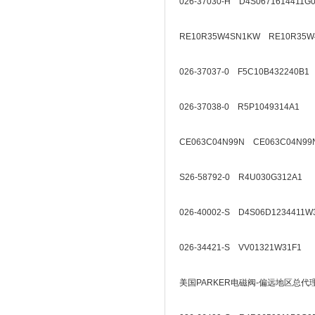
026-37030-H D4S0671614411G
RE10R35W4SN1KW RE10R35W
026-37037-0 F5C10B432240B1
026-37038-0 R5P1049314A1
CE063C04N99N CE063C04N99
S26-58792-0 R4U030G312A1
026-40002-S D4S06D1234411W
026-34421-S VV01321W31F1
美国PARKER电磁阀-偏远地区总代