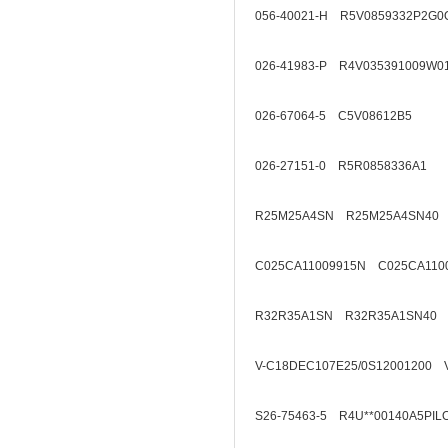
056-40021-H R5V0859332P2G0
026-41983-P R4V035391009W0
026-67064-5 C5V08612B5
026-27151-0 R5R0858336A1
R25M25A4SN R25M25A4SN40
C025CA11009915N C025CA110
R32R35A1SN R32R35A1SN40
V-C18DEC107E25/0S12001200 
S26-75463-5 R4U**00140A5PIL