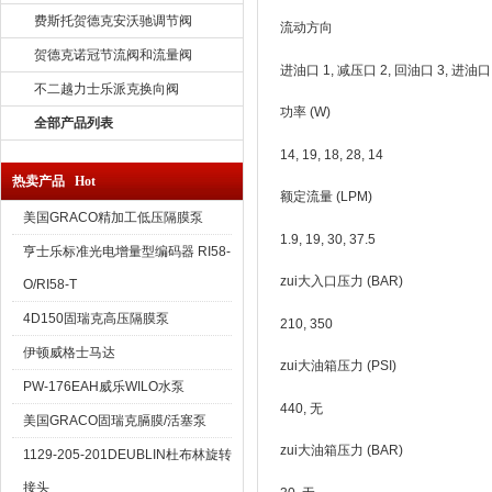
费斯托贺德克安沃驰调节阀
流动方向
贺德克诺冠节流阀和流量阀
进油口 1, 减压口 2, 回油口 3, 进油口 
不二越力士乐派克换向阀
功率 (W)
全部产品列表
14, 19, 18, 28, 14
热卖产品 Hot
额定流量 (LPM)
美国GRACO精加工低压隔膜泵
1.9, 19, 30, 37.5
亨士乐标准光电增量型编码器 RI58-
zui大入口压力 (BAR)
O/RI58-T
4D150固瑞克高压隔膜泵
210, 350
伊顿威格士马达
zui大油箱压力 (PSI)
PW-176EAH威乐WILO水泵
440, 无
美国GRACO固瑞克膈膜/活塞泵
zui大油箱压力 (BAR)
1129-205-201DEUBLIN杜布林旋转
接头