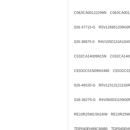
C063CA00122299N C063CA001
026-37715-G R5V126951209G0
026-38875-0 R4V105D110A1045
C032CA14009915N C032CA140
CE032C01N09NX480 CE032C01
026-46520-G R5V123131211G0
S26-36270-G R4V060031109G0
RE10R25W1SN1KW RE10R25W
TDP040EH99C8NB0 TDP040EH