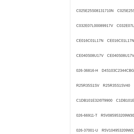
C025E25S08131710N C025E25
C032E07L00089917V C032E07L
CE016C01L17N CE016C01L17N
CE040S08U17V CE040S08U17V
026-36816-H D4S103C2344CB
R25R35S1SV R25R35S1SV40
C1DB101E32/0T9900 C1DB101E
026-66911-T R5V085953209W3
026-37001-U R5V104953209W3