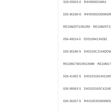
S26-55922-0 R4V060031MA1
026-36168-G R4V035633009G0
RE10M25T1SN1R0 RE10M25T1
056-40014-0 D5S10941342B1
026-36189-S D4S103C2144DD
RE10M17W1SN1XWM RE10M1
026-41402-S D4S1031614411W
026-36063-S D4S103163C411W
026-36207-S R4V105353009W3