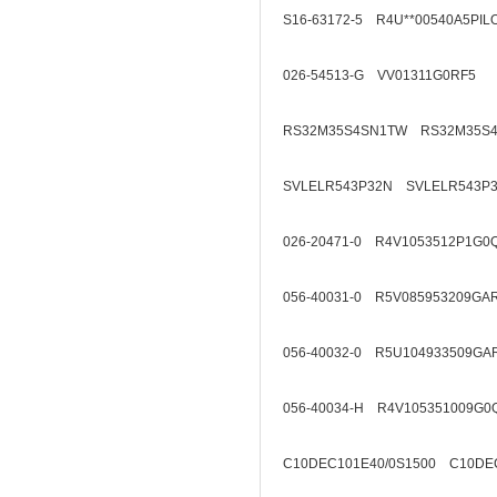
S16-63172-5 R4U**00540A5PIL
026-54513-G VV01311G0RF5
RS32M35S4SN1TW RS32M35S
SVLELR543P32N SVLELR543P
026-20471-0 R4V1053512P1G0
056-40031-0 R5V085953209GA
056-40032-0 R5U104933509GA
056-40034-H R4V105351009G0
C10DEC101E40/0S1500 C10DEC