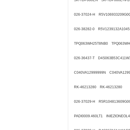
SK-TDP080EN SK-TDP080E-N-2
026-37024-H R5V106933209G0
026-38282-0 R5V1239132A1045
TPQ063WH25T8NB0 TPQ063WH
026-36437-T D4S063B53C411W
C040VA12999999N C040VA129
RK-46213280 RK-46213280
026-37029-H R5R104813609G0
PADI0009.460LT1 INIEZIONEOL