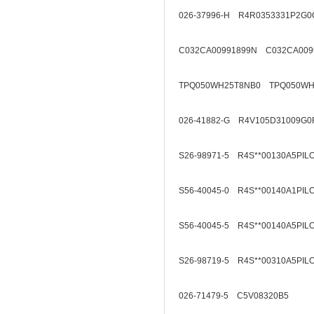
026-37996-H R4R0353331P2G0
C032CA00991899N C032CA009
TPQ050WH25T8NB0 TPQ050WH
026-41882-G R4V105D31009G0
S26-98971-5 R4S**00130A5PIL
S56-40045-0 R4S**00140A1PIL
S56-40045-5 R4S**00140A5PIL
S26-98719-5 R4S**00310A5PIL
026-71479-5 C5V08320B5