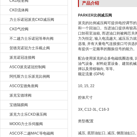
CKD喷射阀
产品介绍
CKD流体阀
PARKER比例减压阀
力士乐诺冠派克CKD减压阀
派克的比例减压阀可提供电控调节的
和一个回油口。当进油口提供有较高的
CKD气控阀
口卸荷至油箱, 而进油口则被阀芯关
不二越力士乐诺冠等单向阀
力为恒定, 输入电流越大, 减压压力
选项, 并有大量电气连接接口可供选择
贺德克诺冠力士乐截止阀
有提供一定频率的颤振信号的能力。
派克诺冠连接阀
配合使用派克的众多电磁线圈选项, 比
油气设备、材料处置设备、建筑机械
ASCO派克诺冠控制阀
择以及滑移轴向, 等等。
额定流量 (GPM)
阿托斯力士乐派克比例阀
ASCO宝德角座阀
10, 15, 22
派克宝德球阀
腔体尺寸
宝德隔膜阀
3X, C12-3L, C16-3
派克力士乐CKD液压阀
类型/配置
MOOG力士乐伺服阀
减压, 底部油缸口, 减压, 侧面油缸口,
ASCO不二越MAC等电磁阀