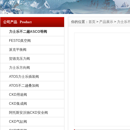
你的位置：
首页
>
产品展示
>
力士乐不
公司产品 Product
力士乐不二越ASCO等阀
FESTO真空阀
派克平衡阀
贺德克压力阀
力士乐方向阀
ATOS力士乐插装阀
ATOS不二越叠加阀
CKD用途阀
CKD集成阀
阿托斯安沃驰CKD安全阀
CKD气缸阀