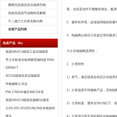
费斯托贺德克安沃驰调节阀
落，尤其是动作不频繁的场合。氨用
贺德克诺冠节流阀和流量阀
不二越力士乐派克换向阀
2、爆炸性环境：必须选用相应防爆
全部产品列表
3、电磁阀公称压力应超过管内最高
热卖产品 Hot
力士乐电磁阀适用性：
美国GRACO精加工低压隔膜泵
亨士乐标准光电增量型编码器 RI58-
1、介质特性
O/RI58-T
4D150固瑞克高压隔膜泵
1）质气，液态或混合状态分别选用
伊顿威格士马达
2）介质温度不同规格产品，否则线
PW-176EAH威乐WILO水泵
美国GRACO固瑞克膈膜/活塞泵
3）介质粘度，通常在50cSt以下
1129-205-201DEUBLIN杜布林旋转
接头
4）介质清洁度不高时都应在电磁阀