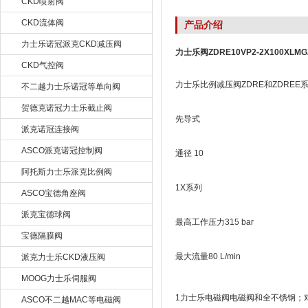
CKD喷射阀
CKD流体阀
产品介绍
力士乐诺冠派克CKD减压阀
力士乐阀ZDRE10VP2-2X100XLMG
CKD气控阀
力士乐比例减压阀ZDRE和ZDREE
不二越力士乐诺冠等单向阀
贺德克诺冠力士乐截止阀
先导式
派克诺冠连接阀
ASCO派克诺冠控制阀
通径 10
阿托斯力士乐派克比例阀
1X系列
ASCO宝德角座阀
派克宝德球阀
最高工作压力315 bar
宝德隔膜阀
最大流量80 L/min
派克力士乐CKD液压阀
MOOG力士乐伺服阀
1力士乐电磁阀电磁阀和全不锈钢；
ASCO不二越MAC等电磁阀