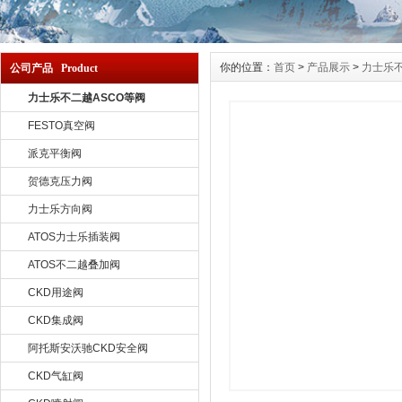
你的位置：
首页
>
产品展示
>
力士乐不
公司产品 Product
力士乐不二越ASCO等阀
FESTO真空阀
派克平衡阀
贺德克压力阀
力士乐方向阀
ATOS力士乐插装阀
ATOS不二越叠加阀
CKD用途阀
CKD集成阀
阿托斯安沃驰CKD安全阀
CKD气缸阀