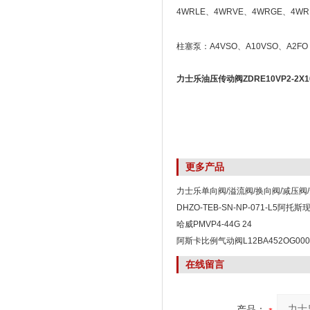
4WRLE、4WRVE、4WRGE、4W
柱塞泵：A4VSO、A10VSO、A2F
力士乐油压传动阀ZDRE10VP2-2X10
更多产品
力士乐单向阀/溢流阀/换向阀/减压阀
DHZO-TEB-SN-NP-071-L5阿托斯
哈威PMVP4-44G 24
阿斯卡比例气动阀L12BA452OG000
在线留言
产品：