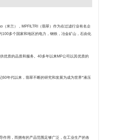
 Bornago（米兰），MPFILTRI（翡翠）作为在过滤行业有名企
100多个国家和地区的电力，钢铁，冶金矿山，石由化
。
客户提供优质的品质和服务。40多年以来MP公司以其优质的
0世纪60年代以来，翡翠不断的研究和发展为成为世界*液压
起着主导作用，而拥有的产品范围足够广泛，在工业生产的各