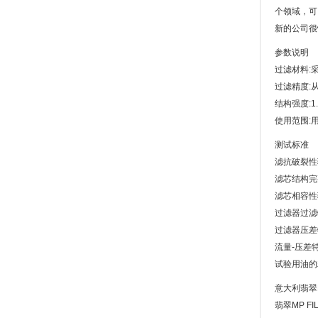
个领域，可
新的公司很
参数说明
过滤材料:
过滤精度:从
结构强度:1.0M
使用范围:
测试标准
滤抗破裂性验
滤芯结构完整
滤芯相容性验
过滤器过滤特
过滤器压差特
流量-压差特
试验用油的
意大利翡翠MP
翡翠MP F