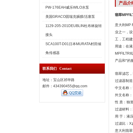
产品介
PW-176EAH威乐WILO水泵
翡翠MPFIL
美国GRACO固瑞克膈膜/活塞泵
意大利MP F
1129-205-201DEUBLIN杜布林旋转
业之一，设
接头
工，工程建
SCA100T-D01日本MURATA村田倾
用途：在液
角传感器
MPFIL
产品和*的
联系我们 Contact
翡翠滤芯，
地址：宝山区祁华路
过滤器制造
邮件：434390455@qq.com
中文名称：
外文名称：MP-
性 质：独
过滤材料：
用 于：液
过滤比：X≧
意大利翡翠