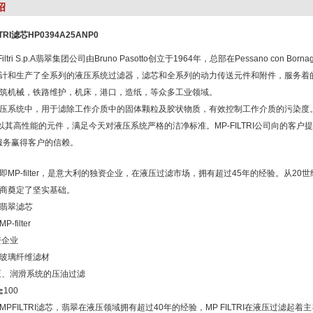
绍
TRI滤芯HP0394A25ANP0
iltri S.p.A翡翠集团公司由Bruno Pasotto创立于1964年，总部在Pessano con
计和生产了全系列的液压系统过滤器，滤芯和全系列的动力传送元件和附件，服务着的
筑机械，铁路维护，机床，港口，造纸，等众多工业领域。
压系统中，用于滤除工作介质中的固体颗粒及胶状物质，有效控制工作介质的污染度
TRII以其高性能的元件，满足今天对液压系统严格的洁净标准。MP-FILTRI公司向的
服务赢得客户的信赖。
即MP-filter，是意大利的独资企业，在液压过滤市场，拥有超过45年的经验。从2
商奠定了坚实基础。
翡翠滤芯
filter
资企业
玻璃纤维滤材
压、润滑系统的压油过滤
100
MPFILTRI滤芯，翡翠在液压领域拥有超过40年的经验，MP FILTRI在液压过滤