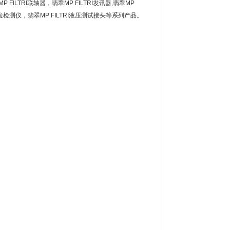
P FILTRI联轴器，翡翠MP FILTRI发讯器,翡翠MP
激光颗粒检测仪，翡翠MP FILTRI液压测试接头等系列产品。