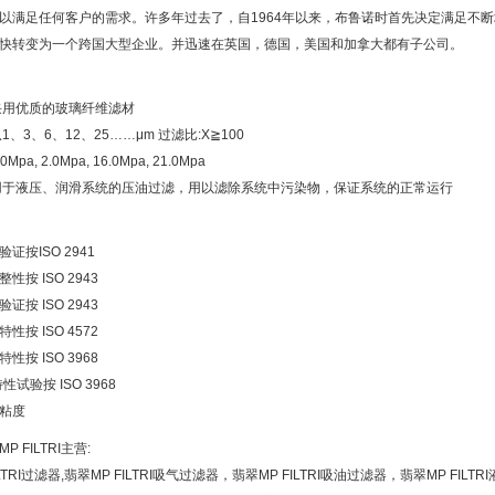
以满足任何客户的需求。许多年过去了，自1964年以来，布鲁诺时首先决定满足不
快转变为一个跨国大型企业。并迅速在英国，德国，美国和加拿大都有子公司。
采用优质的玻璃纤维滤材
1、3、6、12、25……μm 过滤比:X≧100
pa, 2.0Mpa, 16.0Mpa, 21.0Mpa
用于液压、润滑系统的压油过滤，用以滤除系统中污染物，保证系统的正常运行
证按ISO 2941
性按 ISO 2943
证按 ISO 2943
性按 ISO 4572
性按 ISO 3968
性试验按 ISO 3968
粘度
 FILTRI主营:
ILTRI过滤器,翡翠MP FILTRI吸气过滤器，翡翠MP FILTRI吸油过滤器，翡翠MP FIL