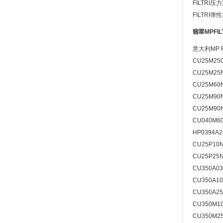
FILTRI压
FILTRI
翡翠MPFIL
意大利MP 
CU25M25
CU25M25
CU25M60
CU25M90
CU25M90
CU040M6
HP0394A2
CU25P10
CU25P25
CU350A0
CU350A1
CU350A2
CU350M1
CU350M2