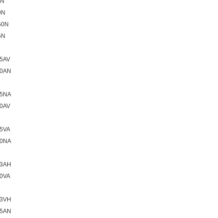
5N
0N
50N
5N
5AV
10AN
25NA
0AV
5VA
10NA
03AH
0VA
03VH
25AN