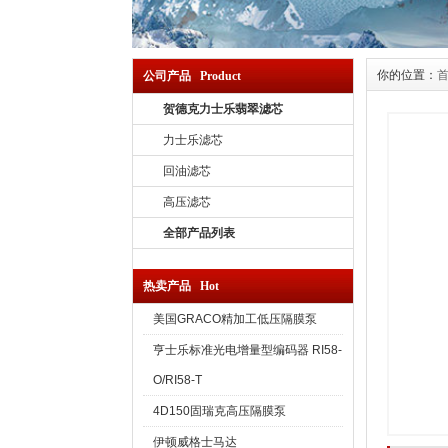
你的位置：
公司产品 Product
贺德克力士乐翡翠滤芯
力士乐滤芯
回油滤芯
高压滤芯
全部产品列表
热卖产品 Hot
美国GRACO精加工低压隔膜泵
亨士乐标准光电增量型编码器 RI58-
O/RI58-T
4D150固瑞克高压隔膜泵
伊顿威格士马达