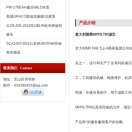
PW-176EAH威乐WILO水泵
美国GRACO固瑞克膈膜/活塞泵
产品介绍
1129-205-201DEUBLIN杜布林旋转
接头
意大利翡翠MPFILTRI滤芯
SCA100T-D01日本MURATA村田倾
意大利MP Filtri S.p.A翡翠集团公
角传感器
业之一，设计和生产了全系列的液压
联系我们 Contact
工，工程建筑机械，铁路维护，机床
地址：宝山区祁华路
邮件：434390455@qq.com
用途：在液压系统中，用于滤除工作
MPFILTRII以其高性能的元件，
产品和*的服务赢得客户的信赖。