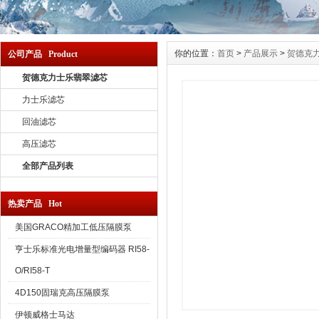
你的位置：
首页
>
产品展示
>
贺德克
公司产品 Product
贺德克力士乐翡翠滤芯
力士乐滤芯
回油滤芯
高压滤芯
全部产品列表
热卖产品 Hot
美国GRACO精加工低压隔膜泵
亨士乐标准光电增量型编码器 RI58-
O/RI58-T
4D150固瑞克高压隔膜泵
伊顿威格士马达