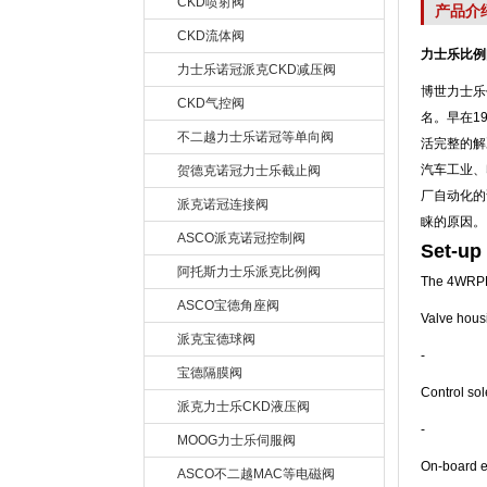
CKD喷射阀
产品介
CKD流体阀
力士乐比例阀4
力士乐诺冠派克CKD减压阀
博世力士乐
CKD气控阀
名。早在1
不二越力士乐诺冠等单向阀
活完整的解
汽车工业、
贺德克诺冠力士乐截止阀
厂自动化的
派克诺冠连接阀
睐的原因。
ASCO派克诺冠控制阀
Set-up
阿托斯力士乐派克比例阀
The 4WRPEH
ASCO宝德角座阀
Valve housi
派克宝德球阀
‐
宝德隔膜阀
Control sol
派克力士乐CKD液压阀
‐
MOOG力士乐伺服阀
On-board el
ASCO不二越MAC等电磁阀