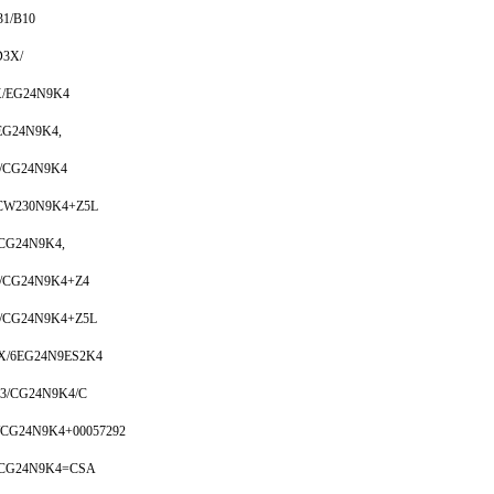
1/B10
D3X/
X/EG24N9K4
EG24N9K4,
/CG24N9K4
/CW230N9K4+Z5L
CG24N9K4,
/CG24N9K4+Z4
/CG24N9K4+Z5L
X/6EG24N9ES2K4
3/CG24N9K4/C
CG24N9K4+00057292
/CG24N9K4=CSA