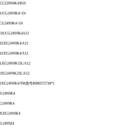
CG220N9K4/B10
1/CG24N9K4+Z4
/CG24N9K4+Z4
-3X/CG24N9K4A12
62/EG24N9K4/A12
62/EG24N9K4/A12
X/EG24N9K33L/A12
2/EG24N9K33L/A12
2/EG24N9K4/T06货号R900572738*1
EG24N9K4
EG24N9K4
6X/EG24N9K4
EG24N9Z4