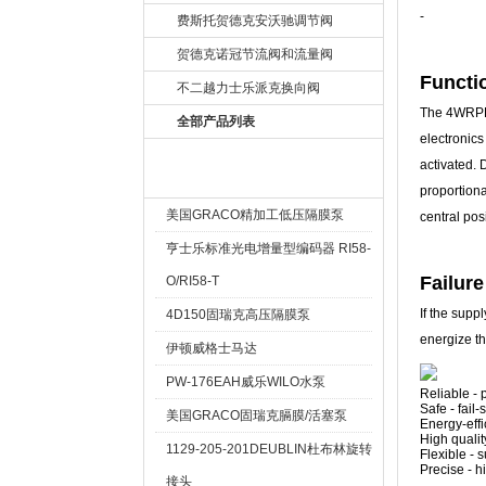
‐
费斯托贺德克安沃驰调节阀
贺德克诺冠节流阀和流量阀
Functi
不二越力士乐派克换向阀
The 4WRPEH 
全部产品列表
electronics
activated. 
热卖产品 Hot
proportiona
美国GRACO精加工低压隔膜泵
central pos
亨士乐标准光电增量型编码器 RI58-
Failure
O/RI58-T
If the supp
4D150固瑞克高压隔膜泵
energize the
伊顿威格士马达
PW-176EAH威乐WILO水泵
Reliable -
Safe - fail-
美国GRACO固瑞克膈膜/活塞泵
Energy-effi
High qualit
1129-205-201DEUBLIN杜布林旋转
Flexible - 
Precise - h
接头