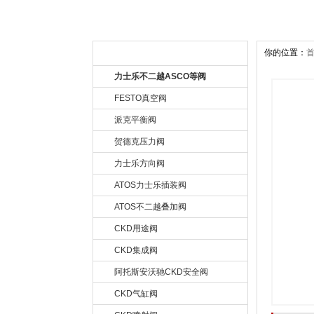
你的位置：
公司产品 Product
力士乐不二越ASCO等阀
FESTO真空阀
派克平衡阀
贺德克压力阀
力士乐方向阀
ATOS力士乐插装阀
ATOS不二越叠加阀
CKD用途阀
CKD集成阀
阿托斯安沃驰CKD安全阀
CKD气缸阀