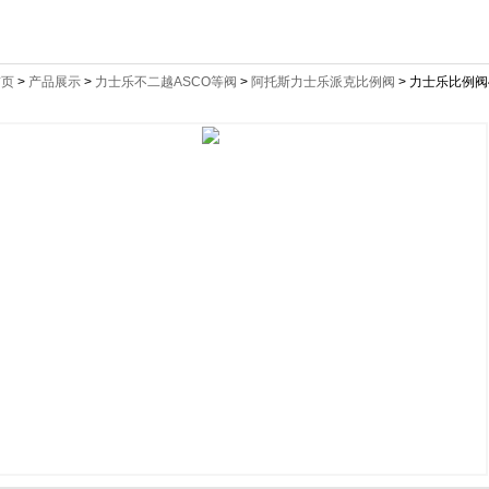
首页
>
产品展示
>
力士乐不二越ASCO等阀
>
阿托斯力士乐派克比例阀
> 力士乐比例阀4W