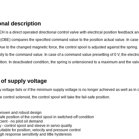
onal description
is a direct operated directional control valve with electrical position feedback an
 (OBE) compares the specified command value to the position actual value. In case of
Due to the changed magnetic force, the control spool is adjusted against the spring. 
lly to the command value. In case of a command value presetting of 0 V, the electron
ition. In deactivated condition, the spring is untensioned to a maximum and the valve 
 of supply voltage
ly voltage fails or if the minimum supply voltage is no longer achieved as well as in 
 control solenoid, the control spool will take the fail-safe position.
 proven and robust design
safe position of the control spool in switched-off condition
cient - no pilot oil demand
y - control spool and sleeve in servo quality
suitable for position, velocity and pressure control
igh response sensitivity and little hysteresis