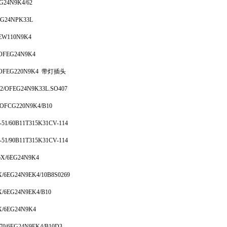
G24N9K4/62
EG24NPK33L
EW110N9K4
OFEG24N9K4
/OFEG220N9K4 带灯插头
2/OFEG24N9K33L.SO407
/OFCG220N9K4/B10
51/60B11T315K31CV-114
51/90B11T315K31CV-114
X/6EG24N9K4
/6EG24N9EK4/10B8S0269
/6EG24N9EK4/B10
X/6EG24N9K4
70/6EG24N9EK4/B10D3