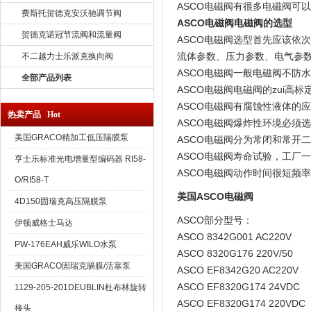
ASCO电磁阀有很多电磁阀可
费斯托贺德克安沃驰调节阀
ASCO电磁阀电磁阀的选型
贺德克诺冠节流阀和流量阀
ASCO电磁阀选型首先应该依
流体参数、压力参数、电气参
不二越力士乐派克换向阀
ASCO电磁阀一般电磁阀不防
全部产品列表
ASCO电磁阀电磁阀的zui高
ASCO电磁阀有腐蚀性液体的
热卖产品 Hot
ASCO电磁阀爆炸性环境必须
美国GRACO精加工低压隔膜泵
ASCO电磁阀分为常闭和常开
ASCO电磁阀寿命试验，工厂
亨士乐标准光电增量型编码器 RI58-
ASCO电磁阀动作时间很短频
O/RI58-T
美国ASCO电磁阀
4D150固瑞克高压隔膜泵
ASCO部分型号：
伊顿威格士马达
ASCO 8342G001 AC220V
PW-176EAH威乐WILO水泵
ASCO 8320G176 220V/50
美国GRACO固瑞克膈膜/活塞泵
ASCO EF8342G20 AC220V
ASCO EF8320G174 24VDC
1129-205-201DEUBLIN杜布林旋转
ASCO EF8320G174 220VDC
接头