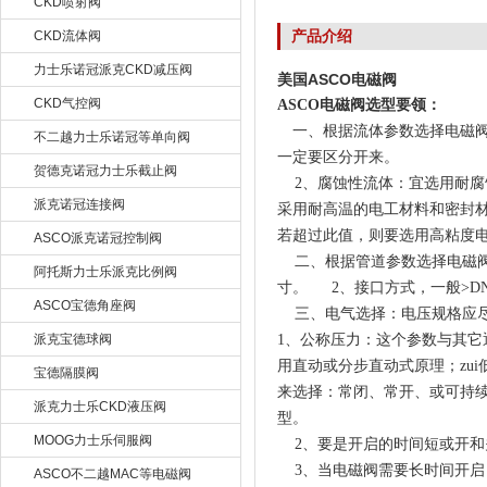
CKD喷射阀
产品介绍
CKD流体阀
力士乐诺冠派克CKD减压阀
美国ASCO电磁阀
CKD气控阀
ASCO电磁阀选型要领：
一、根据流体参数选择电磁阀
不二越力士乐诺冠等单向阀
一定要区分开来。
贺德克诺冠力士乐截止阀
2、腐蚀性流体：宜选用耐腐
派克诺冠连接阀
采用耐高温的电工材料和密封材
若超过此值，则要选用高粘度
ASCO派克诺冠控制阀
二、根据管道参数选择电磁阀
阿托斯力士乐派克比例阀
寸。 2、接口方式，一般>DN
ASCO宝德角座阀
三、电气选择：电压规格应尽
派克宝德球阀
1、公称压力：这个参数与其
用直动或分步直动式原理；zu
宝德隔膜阀
来选择：常闭、常开、或可持
派克力士乐CKD液压阀
型。
MOOG力士乐伺服阀
2、要是开启的时间短或开和
3、当电磁阀需要长时间开启
ASCO不二越MAC等电磁阀