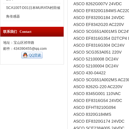
ASCO 8262G007V 24VDC
SCA100T-D01日本MURATA村田倾
ASCO EF8320G184MS AC22
角传感器
ASCO EF8320G184 24VDC
ASCO EF8342G20 AC220V
ASCO SCG551A001MS DC24
联系我们 Contact
ASCO EF8316G354 D2TCP4
地址：宝山区祁华路
ASCO EF8316G304 DC24V
邮件：434390455@qq.com
ASCO SCG353A051 220V
ASCO 52100008 DC24V
ASCO 52100004 DC24V
ASCO 430-04422
ASCO SCG551A002MS AC23
ASCO 8262G-220 AC220V
ASCO 8345G001 110VAC
ASCO EF8316G54 24VDC
ASCO EFHT8210G094
ASCO 8320G184MS
ASCO EF8320G174 24VDC
ASCO SCE238A005 24VDC