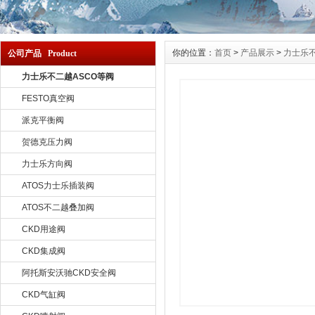
你的位置：
首页
>
产品展示
>
力士乐不
公司产品 Product
力士乐不二越ASCO等阀
FESTO真空阀
派克平衡阀
贺德克压力阀
力士乐方向阀
ATOS力士乐插装阀
ATOS不二越叠加阀
CKD用途阀
CKD集成阀
阿托斯安沃驰CKD安全阀
CKD气缸阀