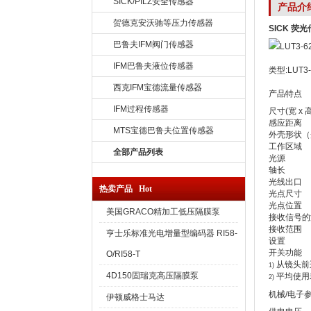
SICK/PILZ安全传感器
产品介
贺德克安沃驰等压力传感器
SICK 荧
巴鲁夫IFM阀门传感器
IFM巴鲁夫液位传感器
类型:LUT3-
西克IFM宝德流量传感器
产品特点
IFM过程传感器
尺寸(宽 x 高
感应距离
MTS宝德巴鲁夫位置传感器
外壳形状（
工作区域
全部产品列表
光源
轴长
光线出口
热卖产品 Hot
光点尺寸
光点位置
美国GRACO精加工低压隔膜泵
接收信号的
接收范围
亨士乐标准光电增量型编码器 RI58-
设置
开关功能
O/RI58-T
从镜头前
1)
4D150固瑞克高压隔膜泵
平均使用寿
2)
机械/电子
伊顿威格士马达