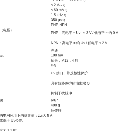
12 V DC ... 30 V DC
1)
< 2 V
ss
2)
< 60 mA
3)
1.5 kHz
4)
350 µs
5)
PNP, NPN
（电压）
PNP：高电平 = U
– ≤ 3 V / 低电平 = 约 0 V
V
NPN：高电平 = 约 U
/ 低电平 ≤ 2 V
V
亮通
100 mA
ax.
插头，M12，4 针
II
6)
U
接口，带反极性保护
V
具有短路保护的输出端 Q
抑制干扰脉冲
IP67
级
400 g
压铸锌
电网环境下的临界值：zui大 8 A.
或低于 U
公差.
V
 1:1 时.