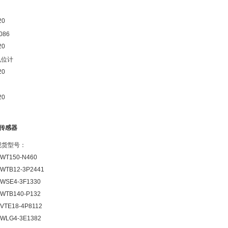
086
电位计
光传感器
分现货型号：
 WT150-N460
 WTB12-3P2441
 WSE4-3F1330
 WTB140-P132
 VTE18-4P8112
 WLG4-3E1382