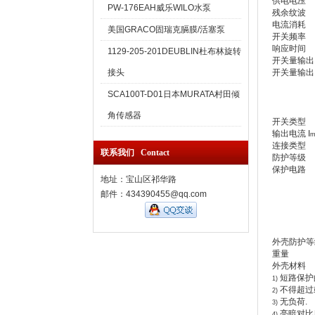
供电电压
PW-176EAH威乐WILO水泵
残余纹波
电流消耗
美国GRACO固瑞克膈膜/活塞泵
开关频率
响应时间
1129-205-201DEUBLIN杜布林旋转
开关量输出
接头
开关量输出
SCA100T-D01日本MURATA村田倾
角传感器
开关类型
输出电流 I
m
连接类型
联系我们 Contact
防护等级
保护电路
地址：宝山区祁华路
邮件：434390455@qq.com
外壳防护等
重量
外壳材料
短路保护的
1)
不得超过
2)
无负荷.
3)
亮暗对比度为
4)