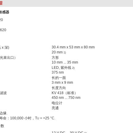
绍
光传感器
620
30.4 mm x 53 mm x 80 mm
 x 深)
20 mm
1)
光束出口）
方形
10 mm ... 35 mm
LED, 紫外线
2)
375 nm
长的一面
3 mm x 9 mm
长度方向
滤波
KV 418（标准）
450 nm ... 750 nm
电位计
亮通
边缘.
命：100,000 小时，T
= +25 °C.
U
参数