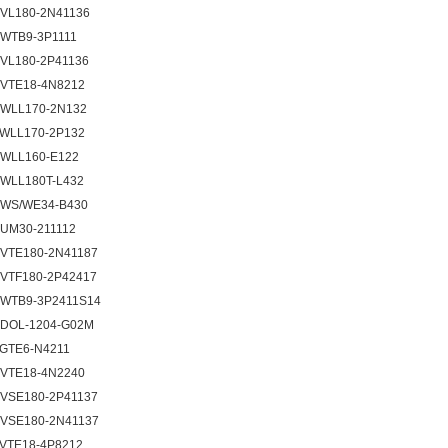
 VL180-2N41136
 WTB9-3P1111
 VL180-2P41136
 VTE18-4N8212
 WLL170-2N132
 WLL170-2P132
 WLL160-E122
 WLL180T-L432
 WS/WE34-B430
 UM30-211112
 VTE180-2N41187
 VTF180-2P42417
 WTB9-3P2411S14
 DOL-1204-G02M
 GTE6-N4211
 VTE18-4N2240
 VSE180-2P41137
 VSE180-2N41137
 VTE18-4P8212