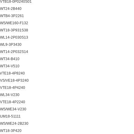
 VTB18-0P0240S01
 WT24-2B440
 WTB4-3P2261
 WS/WE160-F132
 WT18-3P931S38
 WL14-2P030S13
 WL9-3P3430
 WT14-2P032S14
 WT34-B410
 WT34-V510
 VTE18-4P8240
 VS/VE18-4P3240
 VTE18-4P4240
 WL34-V230
 VTE18-4P2240
 WS/WE34-V230
 UM18-51111
 WS/WE24-2B230
 WT18-3P420