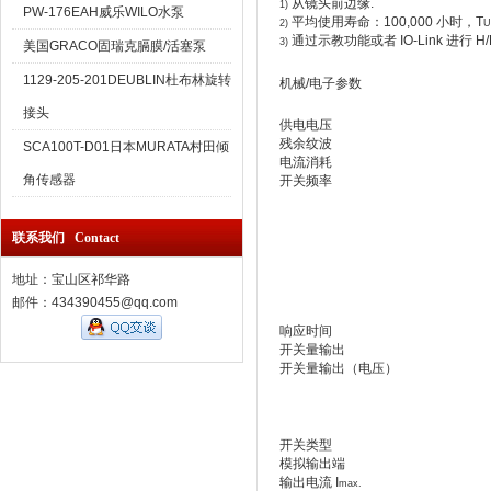
从镜头前边缘.
1)
PW-176EAH威乐WILO水泵
平均使用寿命：100,000 小时，T
2)
U
通过示教功能或者 IO-Link 进行 H/
3)
美国GRACO固瑞克膈膜/活塞泵
1129-205-201DEUBLIN杜布林旋转
机械/电子参数
接头
供电电压
残余纹波
SCA100T-D01日本MURATA村田倾
电流消耗
角传感器
开关频率
联系我们 Contact
地址：宝山区祁华路
邮件：434390455@qq.com
响应时间
开关量输出
开关量输出（电压）
开关类型
模拟输出端
输出电流 I
max.