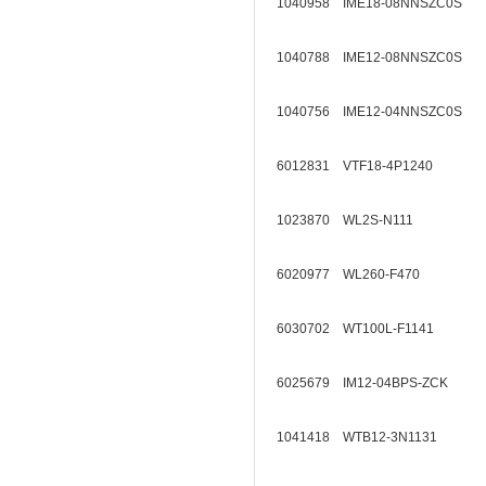
1040958 IME18-08NNSZC0S
1040788 IME12-08NNSZC0S
1040756 IME12-04NNSZC0S
6012831 VTF18-4P1240
1023870 WL2S-N111
6020977 WL260-F470
6030702 WT100L-F1141
6025679 IM12-04BPS-ZCK
1041418 WTB12-3N1131