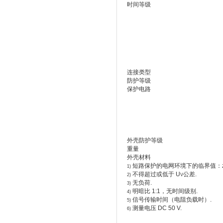
时间等级
连接类型
防护等级
保护电路
外壳防护等级
重量
外壳材料
短路保护的电网环境下的临界值：zui
1)
不得超过或低于 U
公差.
2)
V
无负荷.
3)
明暗比 1:1，无时间级别.
4)
信号传输时间（电阻负载时）.
5)
测量电压 DC 50 V.
6)