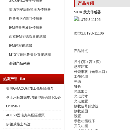
SICK/PILZ安全传感器
产品介绍
贺德克安沃驰等压力传感器
SICK 荧光传感器
巴鲁夫IFM阀门传感器
IFM巴鲁夫液位传感器
类型:LUT9U-11106
西克IFM宝德流量传感器
IFM过程传感器
产品特点
MTS宝德巴鲁夫位置传感器
尺寸(宽 x 高 x 深)
全部产品列表
感应距离
外壳形状（光束出口）
工作区域
热卖产品 Hot
光源
轴长
美国GRACO精加工低压隔膜泵
光线出口
光点尺寸
亨士乐标准光电增量型编码器 RI58-
光点位置
O/RI58-T
接收信号的滤波
接收范围
4D150固瑞克高压隔膜泵
设置
示教功能程序
伊顿威格士马达
开关功能