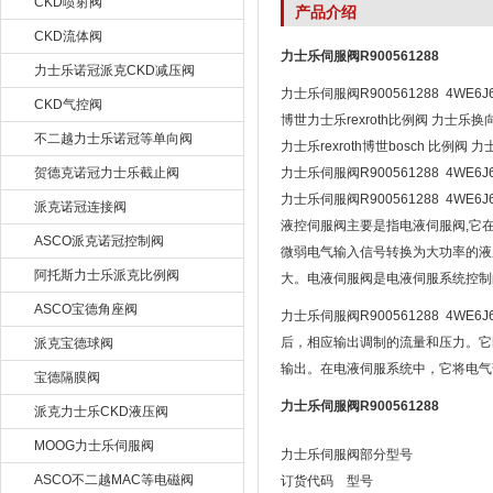
CKD喷射阀
产品介绍
CKD流体阀
力士乐伺服阀R900561288
力士乐诺冠派克CKD减压阀
力士乐伺服阀R900561288 4WE6J6
CKD气控阀
博世力士乐rexroth比例阀 力士乐换
不二越力士乐诺冠等单向阀
力士乐rexroth博世bosch 比例
贺德克诺冠力士乐截止阀
力士乐伺服阀R900561288 4WE6
力士乐伺服阀R900561288 4WE6
派克诺冠连接阀
液控伺服阀主要是指电液伺服阀,它
ASCO派克诺冠控制阀
微弱电气输入信号转换为大功率的液
阿托斯力士乐派克比例阀
大。电液伺服阀是电液伺服系统控制
ASCO宝德角座阀
力士乐伺服阀R900561288 4WE6
后，相应输出调制的流量和压力。它
派克宝德球阀
输出。在电液伺服系统中，它将电气
宝德隔膜阀
力士乐伺服阀R900561288
派克力士乐CKD液压阀
MOOG力士乐伺服阀
力士乐伺服阀部分型号
ASCO不二越MAC等电磁阀
订货代码 型号