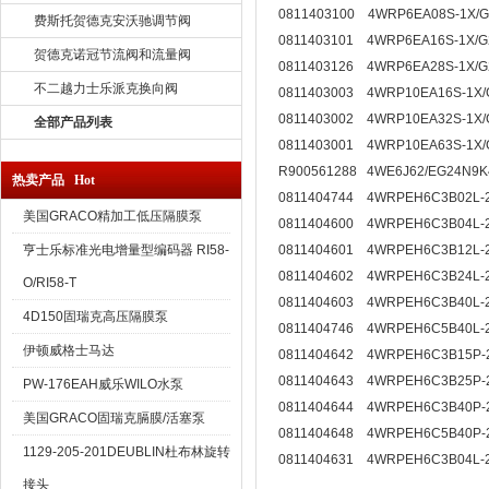
0811403100 4WRP6EA08S-1X/
费斯托贺德克安沃驰调节阀
0811403101 4WRP6EA16S-1X/
贺德克诺冠节流阀和流量阀
0811403126 4WRP6EA28S-1X/
不二越力士乐派克换向阀
0811403003 4WRP10EA16S-1X
0811403002 4WRP10EA32S-1X
全部产品列表
0811403001 4WRP10EA63S-1X
R900561288 4WE6J62/EG24N9
热卖产品 Hot
0811404744 4WRPEH6C3B02L
美国GRACO精加工低压隔膜泵
0811404600 4WRPEH6C3B04L
亨士乐标准光电增量型编码器 RI58-
0811404601 4WRPEH6C3B12L
0811404602 4WRPEH6C3B24L
O/RI58-T
0811404603 4WRPEH6C3B40L
4D150固瑞克高压隔膜泵
0811404746 4WRPEH6C5B40L
伊顿威格士马达
0811404642 4WRPEH6C3B15P
0811404643 4WRPEH6C3B25P
PW-176EAH威乐WILO水泵
0811404644 4WRPEH6C3B40P
美国GRACO固瑞克膈膜/活塞泵
0811404648 4WRPEH6C5B40P
1129-205-201DEUBLIN杜布林旋转
0811404631 4WRPEH6C3B04L
接头