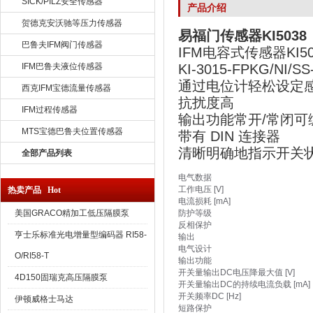
SICK/PILZ安全传感器
产品介绍
贺德克安沃驰等压力传感器
易福门传感器KI5038
巴鲁夫IFM阀门传感器
IFM电容式传感器KI50
IFM巴鲁夫液位传感器
KI-3015-FPKG/NI/SS
通过电位计轻松设定
西克IFM宝德流量传感器
抗扰度高
IFM过程传感器
输出功能常开/常闭可
MTS宝德巴鲁夫位置传感器
带有 DIN 连接器
清晰明确地指示开关
全部产品列表
电气数据
工作电压 [V]
热卖产品 Hot
电流损耗 [mA]
美国GRACO精加工低压隔膜泵
防护等级
反相保护
亨士乐标准光电增量型编码器 RI58-
输出
电气设计
O/RI58-T
输出功能
开关量输出DC电压降最大值 [V]
4D150固瑞克高压隔膜泵
开关量输出DC的持续电流负载 [mA]
开关频率DC [Hz]
伊顿威格士马达
短路保护