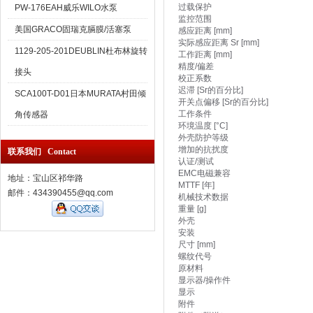
过载保护
PW-176EAH威乐WILO水泵
监控范围
美国GRACO固瑞克膈膜/活塞泵
感应距离 [mm]
实际感应距离 Sr [mm]
1129-205-201DEUBLIN杜布林旋转
工作距离 [mm]
精度/偏差
接头
校正系数
迟滞 [Sr的百分比]
SCA100T-D01日本MURATA村田倾
开关点偏移 [Sr的百分比]
工作条件
角传感器
环境温度 [°C]
外壳防护等级
增加的抗扰度
联系我们 Contact
认证/测试
EMC电磁兼容
地址：宝山区祁华路
MTTF [年]
邮件：434390455@qq.com
机械技术数据
重量 [g]
外壳
安装
尺寸 [mm]
螺纹代号
原材料
显示器/操作件
显示
附件