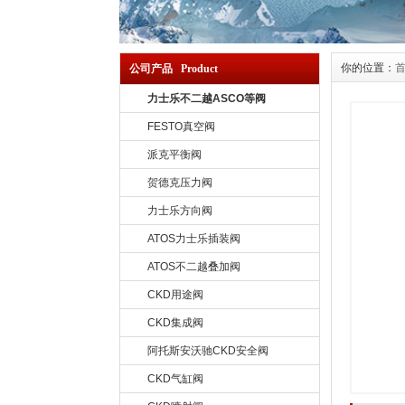
你的位置：
公司产品 Product
力士乐不二越ASCO等阀
FESTO真空阀
派克平衡阀
贺德克压力阀
力士乐方向阀
ATOS力士乐插装阀
ATOS不二越叠加阀
CKD用途阀
CKD集成阀
阿托斯安沃驰CKD安全阀
CKD气缸阀