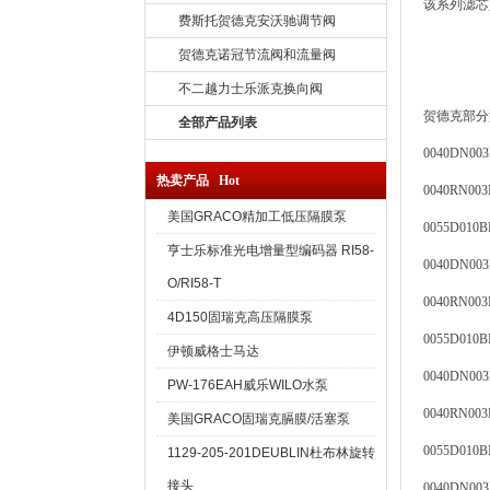
该系列滤芯
费斯托贺德克安沃驰调节阀
贺德克诺冠节流阀和流量阀
不二越力士乐派克换向阀
贺德克部分
全部产品列表
0040DN0
热卖产品 Hot
0040RN0
美国GRACO精加工低压隔膜泵
0055D010
亨士乐标准光电增量型编码器 RI58-
0040DN00
O/RI58-T
0040RN00
4D150固瑞克高压隔膜泵
0055D010
伊顿威格士马达
0040DN00
PW-176EAH威乐WILO水泵
0040RN00
美国GRACO固瑞克膈膜/活塞泵
0055D010
1129-205-201DEUBLIN杜布林旋转
接头
0040DN00