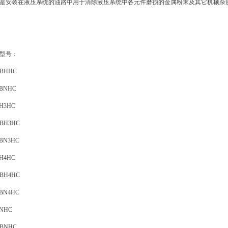
是安装在液压系统的油路中用于清除液压系统中各元件磨损的金属粉末及其它机械杂
型号：
03BHHC
03BNHC
BH3HC
3BH3HC
3BN3HC
BH4HC
3BH4HC
3BN4HC
BNHC
3BNHC