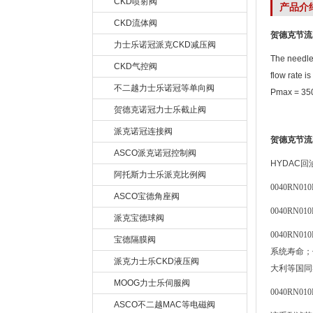
CKD喷射阀
产品介
CKD流体阀
贺德克节流阀
力士乐诺冠派克CKD减压阀
The needle 
CKD气控阀
flow rate i
不二越力士乐诺冠等单向阀
Pmax = 35
贺德克诺冠力士乐截止阀
派克诺冠连接阀
贺德克节流阀
ASCO派克诺冠控制阀
HYDAC
回
阿托斯力士乐派克比例阀
0040RN01
ASCO宝德角座阀
0040RN01
派克宝德球阀
0040RN01
宝德隔膜阀
系统寿命；
派克力士乐CKD液压阀
大利等国同
MOOG力士乐伺服阀
0040RN01
ASCO不二越MAC等电磁阀