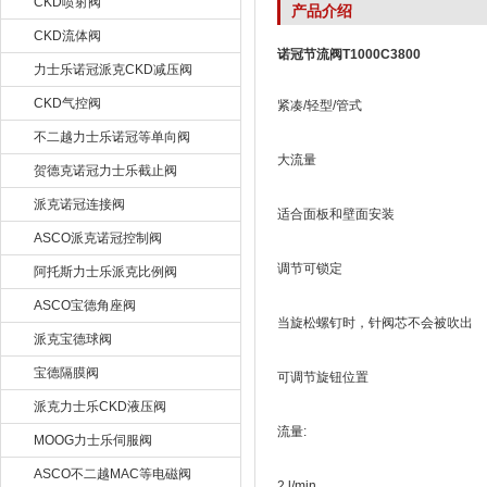
CKD喷射阀
产品介绍
CKD流体阀
诺冠节流阀T1000C3800
力士乐诺冠派克CKD减压阀
CKD气控阀
紧凑/轻型/管式
不二越力士乐诺冠等单向阀
大流量
贺德克诺冠力士乐截止阀
派克诺冠连接阀
适合面板和壁面安装
ASCO派克诺冠控制阀
调节可锁定
阿托斯力士乐派克比例阀
ASCO宝德角座阀
当旋松螺钉时，针阀芯不会被吹出
派克宝德球阀
宝德隔膜阀
可调节旋钮位置
派克力士乐CKD液压阀
流量:
MOOG力士乐伺服阀
ASCO不二越MAC等电磁阀
2 l/min