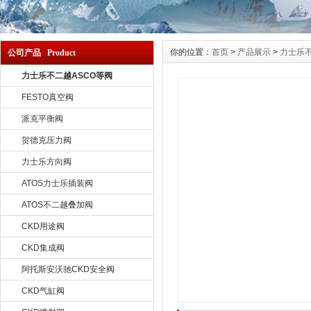
你的位置：
首页
>
产品展示
>
力士乐不
公司产品 Product
力士乐不二越ASCO等阀
FESTO真空阀
派克平衡阀
贺德克压力阀
力士乐方向阀
ATOS力士乐插装阀
ATOS不二越叠加阀
CKD用途阀
CKD集成阀
阿托斯安沃驰CKD安全阀
CKD气缸阀