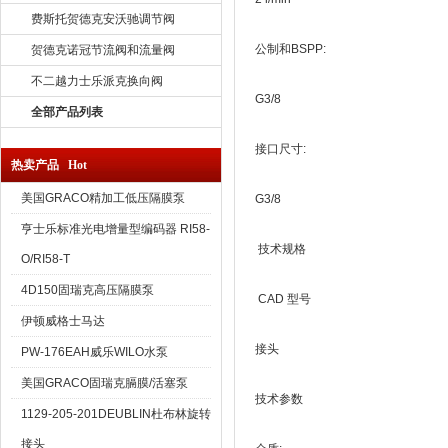
费斯托贺德克安沃驰调节阀
公制和BSPP:
贺德克诺冠节流阀和流量阀
不二越力士乐派克换向阀
G3/8
全部产品列表
接口尺寸:
热卖产品 Hot
美国GRACO精加工低压隔膜泵
G3/8
亨士乐标准光电增量型编码器 RI58-
技术规格
O/RI58-T
4D150固瑞克高压隔膜泵
CAD 型号
伊顿威格士马达
接头
PW-176EAH威乐WILO水泵
美国GRACO固瑞克膈膜/活塞泵
技术参数
1129-205-201DEUBLIN杜布林旋转
接头