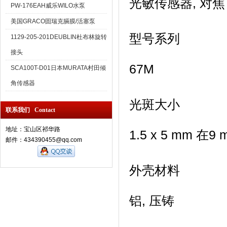
光敏传感器, 对焦
PW-176EAH威乐WILO水泵
美国GRACO固瑞克膈膜/活塞泵
型号系列
1129-205-201DEUBLIN杜布林旋转
接头
67M
SCA100T-D01日本MURATA村田倾
角传感器
光斑大小
联系我们 Contact
地址：宝山区祁华路
1.5 x 5 mm 在9
邮件：434390455@qq.com
外壳材料
铝, 压铸