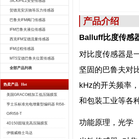
SICK/PILZ安全传感器
贺德克安沃驰等压力传感器
产品介绍
巴鲁夫IFM阀门传感器
IFM巴鲁夫液位传感器
Balluff比度传感器
西克IFM宝德流量传感器
IFM过程传感器
对比度传感器是
MTS宝德巴鲁夫位置传感器
坚固的巴鲁夫对
全部产品列表
kHz的开关频率
热卖产品 Hot
美国GRACO精加工低压隔膜泵
和包装工业等各
亨士乐标准光电增量型编码器 RI58-
O/RI58-T
功能原理，光学
4D150固瑞克高压隔膜泵
伊顿威格士马达