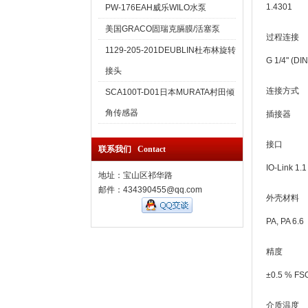
1.4301
PW-176EAH威乐WILO水泵
美国GRACO固瑞克膈膜/活塞泵
过程连接
1129-205-201DEUBLIN杜布林旋转
G 1/4" (DI
接头
连接方式
SCA100T-D01日本MURATA村田倾
角传感器
插接器
接口
联系我们 Contact
IO-Link 1.1
地址：宝山区祁华路
邮件：434390455@qq.com
外壳材料
PA, PA 6.6
精度
±0.5 % FS
介质温度