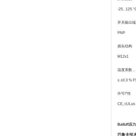
-25...125 °
开关输出端
PNP
插头结构
M12x1
温度系数，
≤ ±0.3 % 
许可/*性
CE, cULus
Balluff压
巴鲁夫技