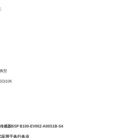
C
典型
FSO/10K
力传感器BSP B100-EV002-A00S1B-S4
术应用于各行各业