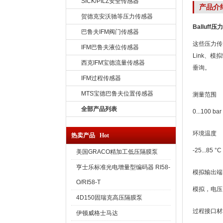
SICK/PILZ安全传感器
产品介
贺德克安沃驰等压力传感器
Balluff压
巴鲁夫IFM阀门传感器
这些压力传
IFM巴鲁夫液位传感器
Link、模
西克IFM宝德流量传感器
垂询。
IFM过程传感器
MTS宝德巴鲁夫位置传感器
测量范围
全部产品列表
0...100 bar
环境温度
热卖产品 Hot
-25...85 °C
美国GRACO精加工低压隔膜泵
亨士乐标准光电增量型编码器 RI58-
模拟输出端
O/RI58-T
模拟，电压, 
4D150固瑞克高压隔膜泵
过程接口材
伊顿威格士马达