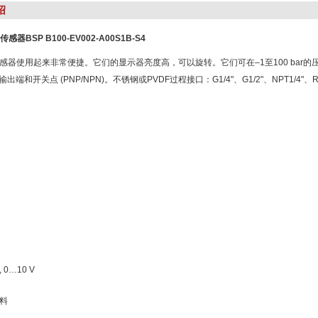
绍
力传感器BSP B100-EV002-A00S1B-S4
感器使用起来非常便捷。它们的显示器亮度高，可以旋转。它们可在–1至100 bar的
拟输出端和开关点 (PNP/NPN)。不锈钢或PVDF过程接口：G1/4"、G1/2"、NPT1/4"、
0…10 V
料