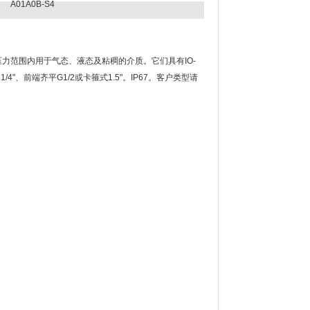
A01A0B-S4
压力范围内用于气态、液态及粘稠的介质。它们具有IO-
R1/4"、前端齐平G1/2或卡箍式1.5"。IP67。客户类型请