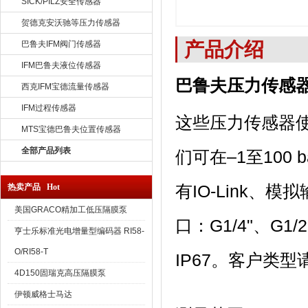
SICK/PILZ安全传感器
贺德克安沃驰等压力传感器
产品介绍
巴鲁夫IFM阀门传感器
IFM巴鲁夫液位传感器
巴鲁夫压力传感器BSP
西克IFM宝德流量传感器
IFM过程传感器
这些压力传感器
MTS宝德巴鲁夫位置传感器
全部产品列表
们可在–1至10
有IO-Link、模
热卖产品 Hot
美国GRACO精加工低压隔膜泵
口：G1/4"、G1/
亨士乐标准光电增量型编码器 RI58-
O/RI58-T
IP67。客户类型
4D150固瑞克高压隔膜泵
伊顿威格士马达