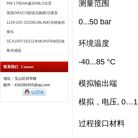
测量范围
PW-176EAH威乐WILO水泵
美国GRACO固瑞克膈膜/活塞泵
0...50 bar
1129-205-201DEUBLIN杜布林旋转
接头
环境温度
SCA100T-D01日本MURATA村田倾
角传感器
-40...85 °C
联系我们 Contact
地址：宝山区祁华路
模拟输出端
邮件：434390455@qq.com
模拟，电压, 0…1
过程接口材料