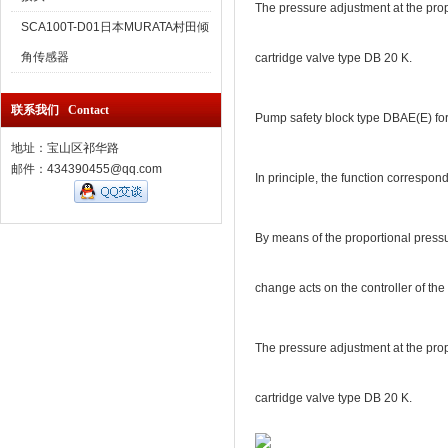
The pressure adjustment at the propo
SCA100T-D01日本MURATA村田倾
角传感器
cartridge valve type DB 20 K.
联系我们 Contact
Pump safety block type DBAE(E) for 
地址：宝山区祁华路
邮件：434390455@qq.com
In principle, the function correspond
By means of the proportional pressu
change acts on the controller of the
The pressure adjustment at the propo
cartridge valve type DB 20 K.