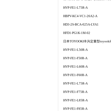
HVP-FE1-L75R-A
HBPV-KC4-VC1-26A2-A
HD3-2S-BCA-025A-LYA1
HFD1-PG1K-1M-02
日本
TOYOOKI
丰兴定量型
toyooki
HVP-FE1-L50R-A
HVP-FE1-F50R-A
HVP-FE1-L60R-A
HVP-FE1-F60R-A
HVP-FE1-L75R-A
HVP-FE1-F75R-A
HVP-FE1-L85R-A
HVP-FE1-F85R-A