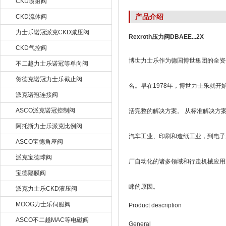
CKD喷射阀
产品介绍
CKD流体阀
力士乐诺冠派克CKD减压阀
Rexroth压力阀DBAEE...2X
CKD气控阀
博世力士乐作为德国博世集团的全资子
不二越力士乐诺冠等单向阀
贺德克诺冠力士乐截止阀
名。早在1978年，博世力士乐就
派克诺冠连接阀
ASCO派克诺冠控制阀
活完整的解决方案。 从标准解决方
阿托斯力士乐派克比例阀
汽车工业、印刷和造纸工业，到电子
ASCO宝德角座阀
派克宝德球阀
厂自动化的诸多领域和行走机械应用
宝德隔膜阀
睐的原因。
派克力士乐CKD液压阀
MOOG力士乐伺服阀
Product description
ASCO不二越MAC等电磁阀
General