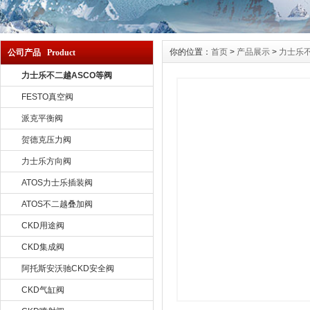
你的位置：
首页
>
产品展示
>
力士乐不
公司产品 Product
力士乐不二越ASCO等阀
FESTO真空阀
派克平衡阀
贺德克压力阀
力士乐方向阀
ATOS力士乐插装阀
ATOS不二越叠加阀
CKD用途阀
CKD集成阀
阿托斯安沃驰CKD安全阀
CKD气缸阀