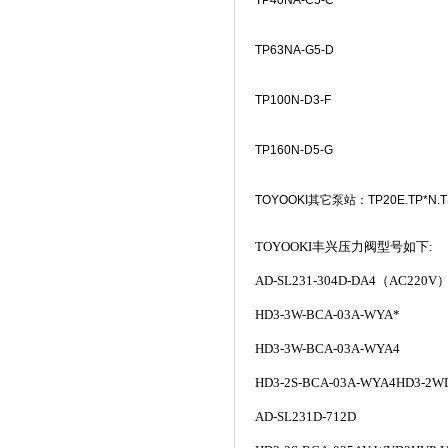
TP40NA-C5-C
TP63NA-G5-D
TP100N-D3-F
TP160N-D5-G
TOYOOKI
其它泵站：
TP20E.TP*N.
TOYOOKI丰兴压力阀型号如下:
AD-SL231-304D-DA4
（AC220V
HD3-3W-BCA-03A-WYA*
HD3-3W-BCA-03A-WYA4
HD3-2S-BCA-03A-WYA4HD3-2W
AD-SL231D-712D