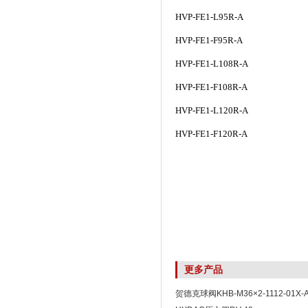
HVP-FE1-L95R-A
HVP-FE1-F95R-A
HVP-FE1-L108R-A
HVP-FE1-F108R-A
HVP-FE1-L120R-A
HVP-FE1-F120R-A
更多产品
贺德克球阀KHB-M36×2-1112-01X-