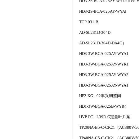
HD3-2S-BCA-025AY-WYD2HVP-
HD3-2S-BCA-025AY-WYAI
TCP-031-B
AD-SL231D-304D
AD-SL231D-304D-DA4C
）
HD3-3W-BGA-025AY-WYA1
HD3-3W-BGA-025AY-WYR1
HD3-3W-BGA-025AY-WYA2
HD3-3W-BGA-025AY-WYA1
HF2-KG1-02
丰兴调整阀
HD1-3W-BGA-025B-WYR4
HVP-FC1-L39R-G
定量叶片泵
TP20NA-B5-C-CK21
（AC380V/5
TP40NA-C5-C-CK21
（AC380V/5