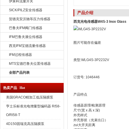
伊莱科流量开关
SICK/PILZ安全传感器
产品介绍
贺德克安沃驰等压力传感器
西克光电传感器W4S-3 Inox Glass
巴鲁夫IFM阀门传感器
IFM巴鲁夫液位传感器
图片可能存在偏差
西克IFM宝德流量传感器
IFM过程传感器
类型:WLG4S-3P2232V
MTS宝德巴鲁夫位置传感器
全部产品列表
订货号: 1046446
热卖产品 Hot
产品特点
美国GRACO精加工低压隔膜泵
传感器原理/检测原理
亨士乐标准光电增量型编码器 RI58-
尺寸(宽 x 高 x 深)
O/RI58-T
外壳样式
外壳形状（光束出口）
4D150固瑞克高压隔膜泵
zui大开关距离