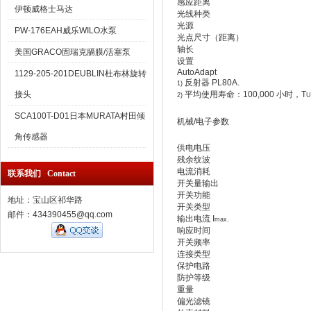
感应距离
伊顿威格士马达
光线种类
光源
PW-176EAH威乐WILO水泵
光点尺寸（距离）
轴长
美国GRACO固瑞克膈膜/活塞泵
设置
AutoAdapt
1129-205-201DEUBLIN杜布林旋转
反射器 PL80A.
1)
接头
平均使用寿命：100,000 小时，T
2)
U
SCA100T-D01日本MURATA村田倾
机械/电子参数
角传感器
供电电压
残余纹波
电流消耗
联系我们 Contact
开关量输出
开关功能
地址：宝山区祁华路
开关类型
邮件：434390455@qq.com
输出电流 I
max.
响应时间
开关频率
连接类型
保护电路
防护等级
重量
偏光滤镜