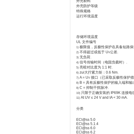
外壳材料
外壳防护等级
特殊规格
运行环境温度
存储环境温度
UL 文件编号
极限值，反极性保护在具备短路保护的
1)
不得超过或低于 U
公差.
2)
V
无负荷.
3)
信号传输时间（电阻负载时）.
4)
亮暗对比度为 1:1 时.
5)
zui大拧紧力矩：0.6 Nm.
6)
A = U
接口（已采取反极性保护措
7)
V
B = 具有反极性保护的输入端和输
8)
C = 抑制干扰脉冲.
9)
只限于正确安装的 IP69K 连接电缆
10)
At UV ≤ 24 V and IA < 30 mA.
11)
分类
ECl@ss 5.0
ECl@ss 5.1.4
ECl@ss 6.0
ECl@ss 6.2