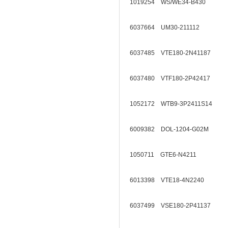
1019254 WS/WE34-B430
6037664 UM30-211112
6037485 VTE180-2N41187
6037480 VTF180-2P42417
1052172 WTB9-3P2411S14
6009382 DOL-1204-G02M
1050711 GTE6-N4211
6013398 VTE18-4N2240
6037499 VSE180-2P41137