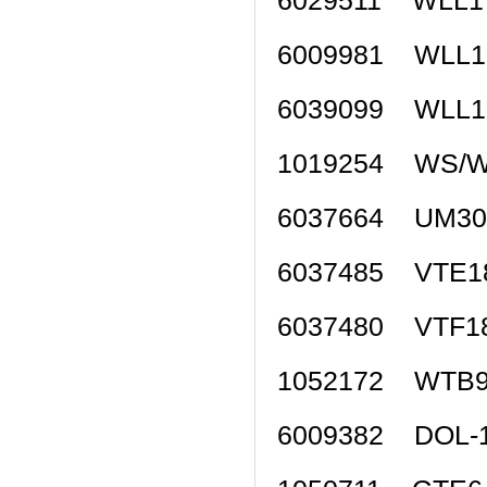
6029511 WLL
6009981 WLL
6039099 WLL
1019254 WS/
6037664 UM3
6037485 VTE1
6037480 VTF1
1052172 WTB
6009382 DOL