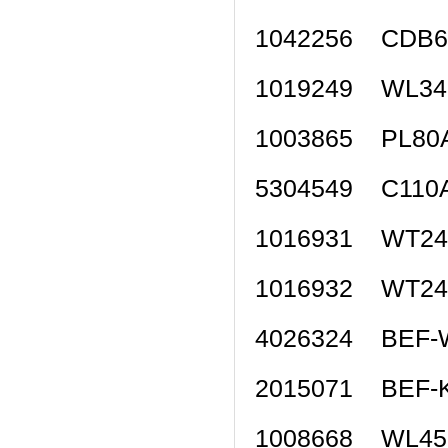
1042256 CDB
1019249 WL3
1003865 PL
5304549 C1
1016931 WT2
1016932 WT2
4026324 BEF
2015071 BEF
1008668 WL4