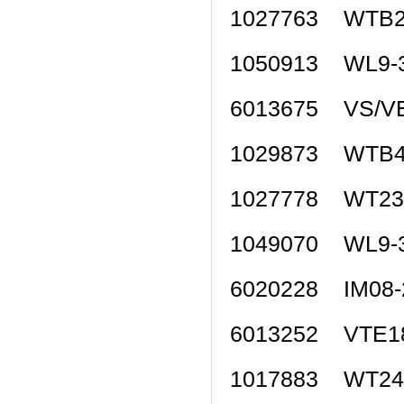
1027763 WTB
1050913 WL9
6013675 VS/V
1029873 WTB
1027778 WT2
1049070 WL9
6020228 IM0
6013252 VTE
1017883 WT2