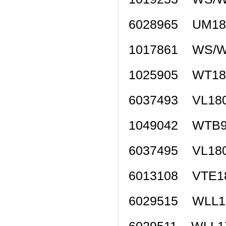
6028965 UM1
1017861 WS/
1025905 WT1
6037493 VL18
1049042 WTB
6037495 VL18
6013108 VTE
6029515 WLL