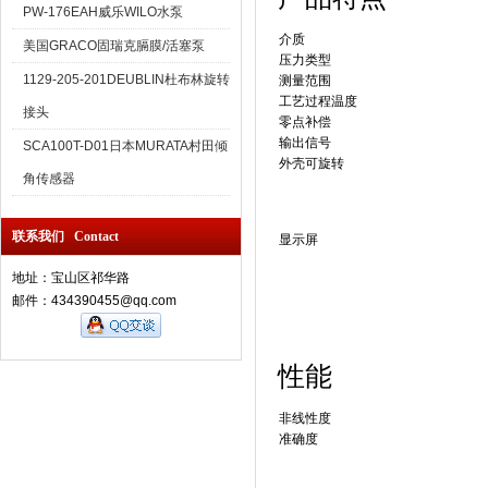
PW-176EAH威乐WILO水泵
介质
美国GRACO固瑞克膈膜/活塞泵
压力类型
1129-205-201DEUBLIN杜布林旋转
测量范围
工艺过程温度
接头
零点补偿
输出信号
SCA100T-D01日本MURATA村田倾
外壳可旋转
角传感器
联系我们 Contact
显示屏
地址：宝山区祁华路
邮件：434390455@qq.com
性能
非线性度
准确度