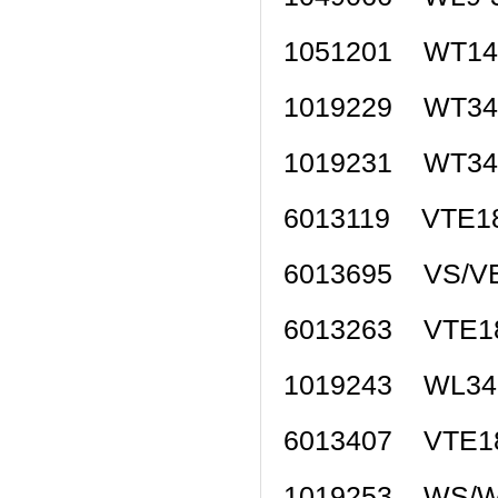
1051201 WT1
1019229 WT3
1019231 WT3
6013119 VTE
6013695 VS/V
6013263 VTE
1019243 WL3
6013407 VTE
1019253 WS/