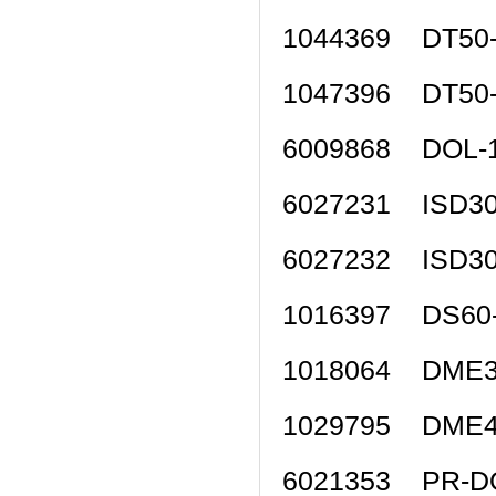
1044369 DT5
1047396 DT5
6009868 DOL
6027231 ISD3
6027232 ISD3
1016397 DS6
1018064 DME
1029795 DME
6021353 PR-