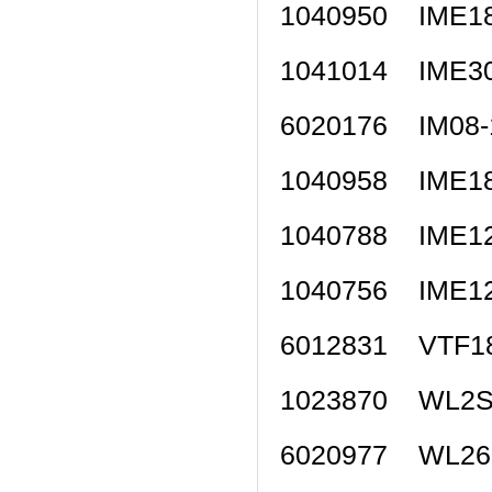
1040950 IME
1041014 IME
6020176 IM08
1040958 IME
1040788 IME
1040756 IME
6012831 VTF
1023870 WL2
6020977 WL2