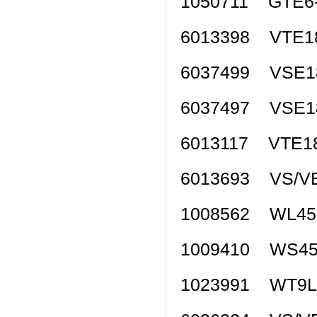
1050711 GTE
6013398 VTE
6037499 VSE
6037497 VSE
6013117 VTE
6013693 VS/V
1008562 WL4
1009410 WS4
1023991 WT9