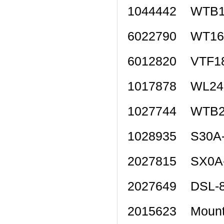
1044442 WTB
6022790 WT1
6012820 VTF
1017878 WL2
1027744 WTB
1028935 S30
2027815 SX0
2027649 DSL
2015623 Moun