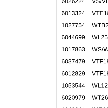
6026224 VS/
6013324 VTE
1027754 WTB
6044699 WL2
1017863 WS/
6037479 VTF1
6012829 VTF
1053544 WL1
6020979 WT2