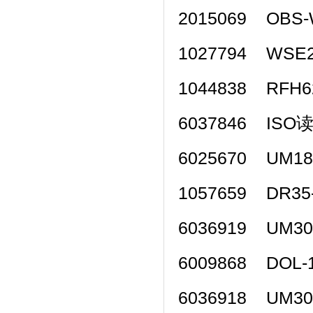
2015069 OB
1027794 WSE
1044838 RFH6
6037846 I
6025670 UM1
1057659 DR3
6036919 UM3
6009868 DOL-
6036918 UM3