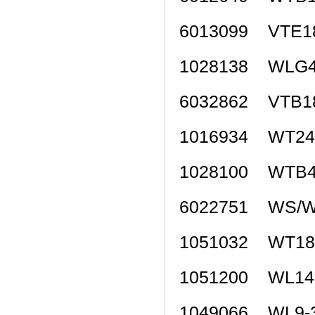
6013099 VTE
1028138 WLG
6032862 VTB
1016934 WT2
1028100 WTB
6022751 WS/
1051032 WT1
1051200 WL1
1049066 WL9