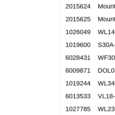
2015624 Moun
2015625 Moun
1026049 WL1
1019600 S30
6028431 WF3
6009871 DOL
1019244 WL3
6013533 VL1
1027785 WL2