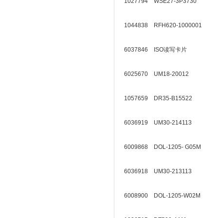
1027794 WSE27-3P3730
1044838 RFH620-1000001
6037846 ISO读写卡片
6025670 UM18-20012
1057659 DR35-B15522
6036919 UM30-214113
6009868 DOL-1205- G05M
6036918 UM30-213113
6008900 DOL-1205-W02M