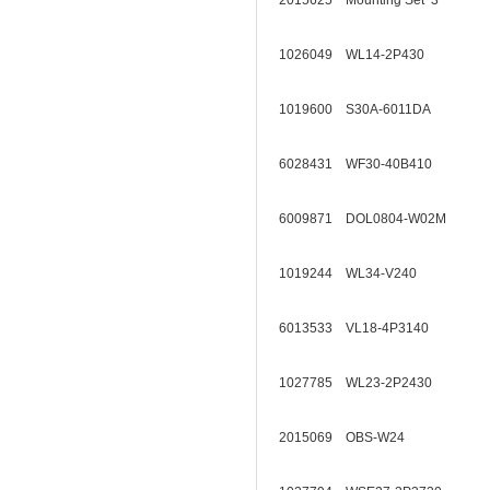
2015625 Mounting Set 3
1026049 WL14-2P430
1019600 S30A-6011DA
6028431 WF30-40B410
6009871 DOL0804-W02M
1019244 WL34-V240
6013533 VL18-4P3140
1027785 WL23-2P2430
2015069 OBS-W24