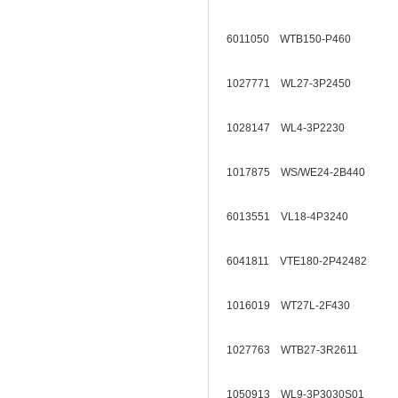
6011050 WTB150-P460
1027771 WL27-3P2450
1028147 WL4-3P2230
1017875 WS/WE24-2B440
6013551 VL18-4P3240
6041811 VTE180-2P42482
1016019 WT27L-2F430
1027763 WTB27-3R2611
1050913 WL9-3P3030S01