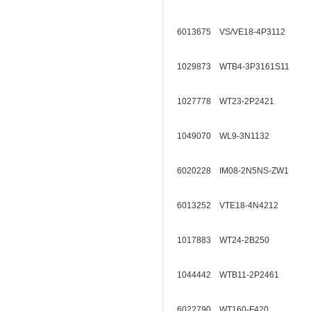
6013675 VS/VE18-4P3112
1029873 WTB4-3P3161S11
1027778 WT23-2P2421
1049070 WL9-3N1132
6020228 IM08-2N5NS-ZW1
6013252 VTE18-4N4212
1017883 WT24-2B250
1044442 WTB11-2P2461
6022790 WT160-F420