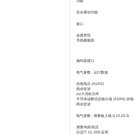
功能
安全驱动功能
接口
连接类型
导线横截面
编码器接口
电气参数 - 运行数据
供电电压 (A1/A2)
残余纹波
zui大消耗功率
半导体诊断信息输出端 (A3/A4) 供
残余纹波
电气参数 - 测量输入端 (L1/L2/L3)
测量/电机电压
仅适于 UL-508 应用