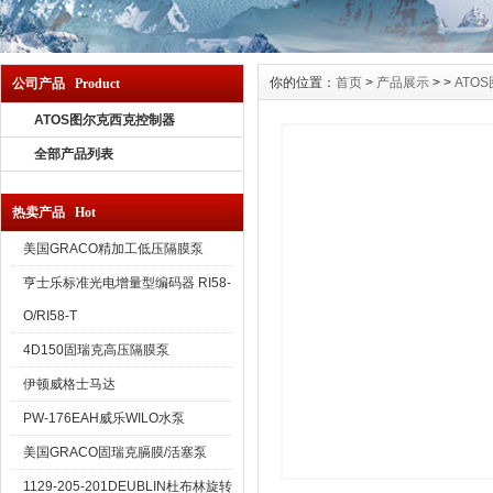
你的位置：
首页
>
产品展示
> >
ATO
公司产品 Product
ATOS图尔克西克控制器
全部产品列表
热卖产品 Hot
美国GRACO精加工低压隔膜泵
亨士乐标准光电增量型编码器 RI58-
O/RI58-T
4D150固瑞克高压隔膜泵
伊顿威格士马达
PW-176EAH威乐WILO水泵
美国GRACO固瑞克膈膜/活塞泵
1129-205-201DEUBLIN杜布林旋转