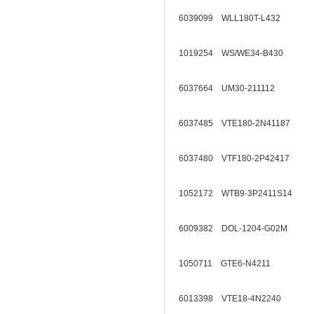
6039099 WLL180T-L432
1019254 WS/WE34-B430
6037664 UM30-211112
6037485 VTE180-2N41187
6037480 VTF180-2P42417
1052172 WTB9-3P2411S14
6009382 DOL-1204-G02M
1050711 GTE6-N4211
6013398 VTE18-4N2240