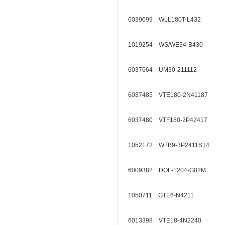
6039099 WLL180T-L432
1019254 WS/WE34-B430
6037664 UM30-211112
6037485 VTE180-2N41187
6037480 VTF180-2P42417
1052172 WTB9-3P2411S14
6009382 DOL-1204-G02M
1050711 GTE6-N4211
6013398 VTE18-4N2240