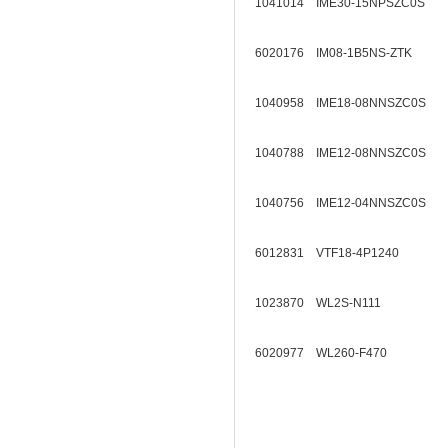
1041014 IME30-15NPSZC0S
6020176 IM08-1B5NS-ZTK
1040958 IME18-08NNSZC0S
1040788 IME12-08NNSZC0S
1040756 IME12-04NNSZC0S
6012831 VTF18-4P1240
1023870 WL2S-N111
6020977 WL260-F470