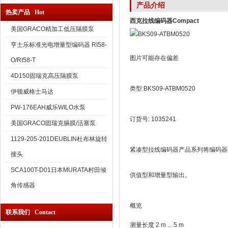
产品介绍
热卖产品 Hot
西克拉线编码器Compact
美国GRACO精加工低压隔膜泵
亨士乐标准光电增量型编码器 RI58-
图片可能存在偏差
O/RI58-T
4D150固瑞克高压隔膜泵
类型:BKS09-ATBM0520
伊顿威格士马达
PW-176EAH威乐WILO水泵
订货号: 1035241
美国GRACO固瑞克膈膜/活塞泵
1129-205-201DEUBLIN杜布林旋转
紧凑型拉线编码器产品系列将编码器
接头
SCA100T-D01日本MURATA村田倾
供值型和增量型输出。
角传感器
概览
联系我们 Contact
测量长度 2 m ... 5 m