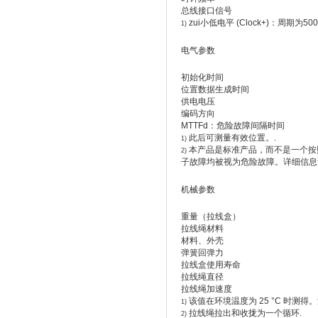
总线接口信号
zui小低电平 (Clock+)：周期为500 
1)
电气参数
初始化时间
位置数据生成时间
供电电压
编码方向
MTTFd：危险故障间隔时间
此后可测量有效位置。.
1)
本产品是标准产品，而不是一个按照
2)
子故障均被视为危险故障。详细信息请参
机械参数
重量（拉线盒）
拉线绳材料
材料、外壳
弹簧回弹力
拉线盒使用寿命
拉线绳直径
拉线绳加速度
该值在环境温度为 25 °C 时测
1)
拉线绳拉出和收拢为一个循环.
2)