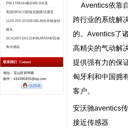
PW-176EAH威乐WILO水泵
Aventics
美国GRACO固瑞克膈膜/活塞泵
跨行业的系统解
1129-205-201DEUBLIN杜布林旋转
接头
的。Aventi
SCA100T-D01日本MURATA村田倾
高精尖的气动解
角传感器
提供强有力的保
联系我们 Contact
地址：宝山区祁华路
匈牙利和中国拥
邮件：434390455@qq.com
客户。
安沃驰aventic
接近传感器