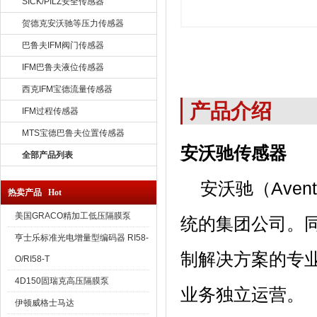
SICK/PILZ安全传感器
贺德克安沃驰等压力传感器
巴鲁夫IFM阀门传感器
IFM巴鲁夫液位传感器
西克IFM宝德流量传感器
产品介绍
IFM过程传感器
MTS宝德巴鲁夫位置传感器
安沃驰传感器
全部产品列表
安沃驰（Aven
热卖产品 Hot
美国GRACO精加工低压隔膜泵
统的集团公司。
亨士乐标准光电增量型编码器 RI58-
制解决方案的专
O/RI58-T
4D150固瑞克高压隔膜泵
业务独立运营。
伊顿威格士马达