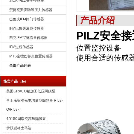
SICK/PILZ安全传感器
贺德克安沃驰等压力传感器
产品介绍
巴鲁夫IFM阀门传感器
IFM巴鲁夫液位传感器
PILZ安全
西克IFM宝德流量传感器
位置监控设备
IFM过程传感器
使用合适的传感
MTS宝德巴鲁夫位置传感器
全部产品列表
热卖产品 Hot
美国GRACO精加工低压隔膜泵
亨士乐标准光电增量型编码器 RI58-
O/RI58-T
4D150固瑞克高压隔膜泵
伊顿威格士马达